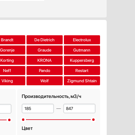
Brandt
De Dietrich
Electrolux
Gorenje
Graude
Gutmann
Korting
KRONA
Kuppersberg
Neff
Pando
Restart
Viking
Wolf
Zigmund Shtain
Производительность, м3/ч
Цвет