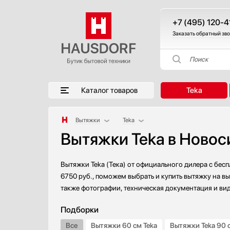
+7 (495) 120-4
Заказать обратный зв
Поиск
Каталог товаров
Teka
Вытяжки
Teka
Вытяжки Teka в Ново
Аксессуары
AEG
Аксессуары и принадлежности
Asko
Акустические системы
Barazza
Вытяжки Teka (Тека) от официального дилера с бес
Аромастанции
Bertazzoni
6750 руб., поможем выбрать и купить вытяжку на вы
также фотографии, техническая документация и ви
Барбекю
BORA
Беспроводные акустические системы
Bosch
Подборки
Блендеры
Brandt
Все
Вытяжки 60 см Teka
Вытяжки Teka 90 
Вакуумные упаковщики
De Dietrich