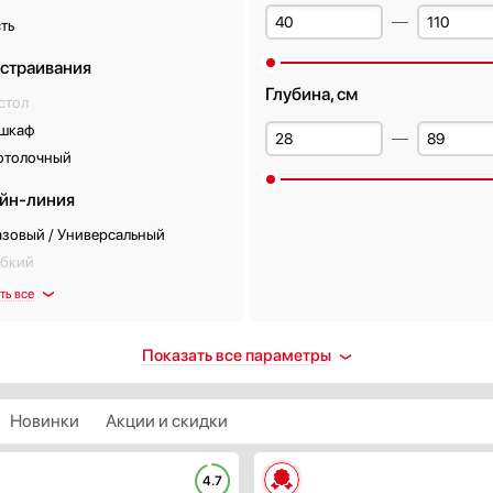
ть
встраивания
Глубина, см
стол
 шкаф
отолочный
йн-линия
азовый / Универсальный
ибкий
ть все
енты управления
Тип освещения
Показать все параметры
нопочные
Галогенная лампа
лайдерные (ползунки)
Лампа накаливания
Новинки
Акции и скидки
енсорные
Люминесцентная лампа
актовые
Неоновая лампа
4.7