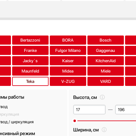
a
Bertazzoni
BORA
Bosch
Franke
Fulgor Milano
Gaggenau
Jacky`s
Kaiser
KitchenAid
Maunfeld
Midea
Miele
Teka
V-ZUG
VARD
мы работы
Высота, см
твод
иркуляция
вод / циркуляция
Ширина, см
нсивный режим