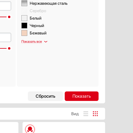
Нержавеющая сталь
Серебро
Белый
Черный
Бежевый
Показать все
Интервальная работа
Есть
Вид
Автоматическая регулировка
скорости
Есть