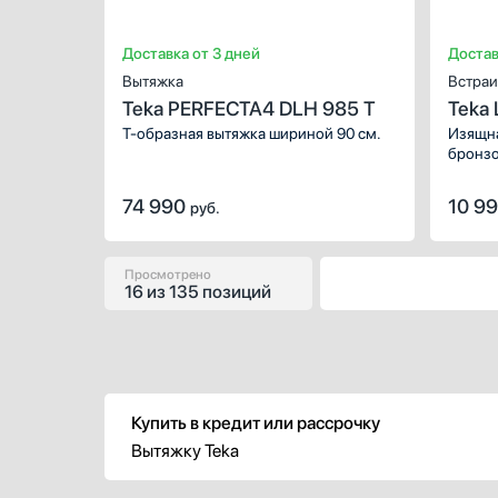
Доставка от 3 дней
Достав
Вытяжка
Встраи
Teka PERFECTA4 DLH 985 T
Teka
BRAS
Т-образная вытяжка шириной 90 см.
Изящна
бронзо
сочета
коллек
74 990
10 9
руб.
Просмотрено
16
из
135 позиций
Купить в кредит или рассрочку
Вытяжку Teka