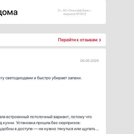
 дома
0+, АО «Тинькофф Банк»,
лицензия №2673
Перейти к отзывам
06.06.2026
иту светодиодами и быстро убирает запахи.
ла встроенный потолочный вариант, потому что
д кухни. Установка прошла без сюрпризов:
удобны в доступе — не нужно тянуться или щупать в