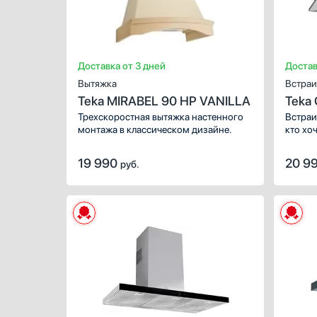
Доставка от 3 дней
Достав
Вытяжка
Встраи
Teka MIRABEL 90 HP VANILLA
Teka
STEE
Трехскоростная вытяжка настенного
Встраи
монтажа в классическом дизайне.
кто хо
задеко
владел
19 990
20 9
руб.
качест
удален
частиц
фильтр
жироул
ХАРАКТЕР
управл
больши
Тип вытяжк
с тако
Режимы ра
люди р
Количество