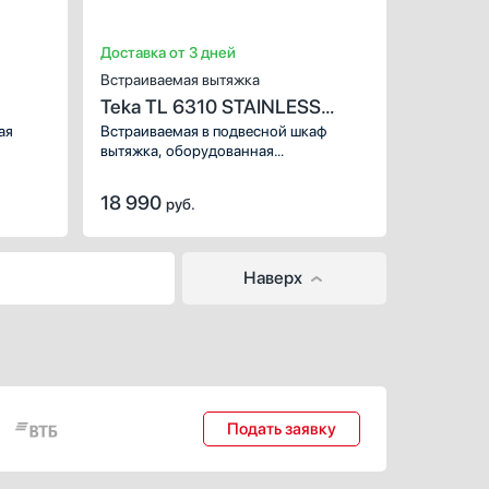
Доставка от 3 дней
Встраиваемая вытяжка
Teka TL 6310 STAINLESS
STEEL
ая
Встраиваемая в подвесной шкаф
вытяжка, оборудованная
высокоэффективным мотором с
двойной турбиной.
18 990
руб.
Наверх
Подать заявку