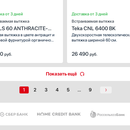
ка от 3 дней
Доставка от 3 дней
ваемая вытяжка
Встраиваемая вытяжка
 LS 60 ANTHRACITE-
Teka CNL 6400 BK
S
я вытяжка в цвете антрацит и
Двухскоростная телескопическ
вой фурнитурой органично
вытяжка шириной 60 см.
ется с другой техникой
ции Country.
90
26 490
руб.
руб.
Показать ещё
1
2
3
4
5
...
9