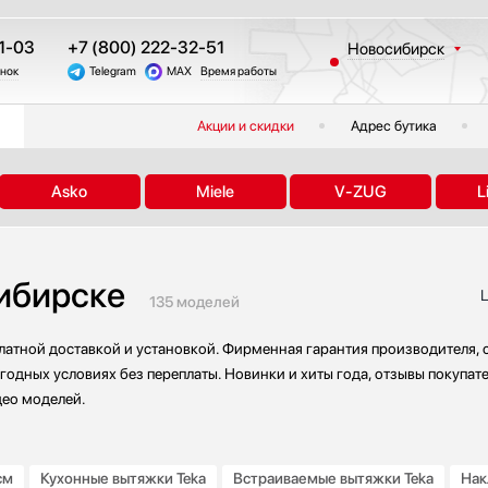
1-03
+7 (800) 222-32-51
Новосибирск
онок
Telegram
MAX
Время работы
Москва
Санкт-Петербург
Акции и скидки
Адрес бутика
Казань
Краснодар
Asko
Miele
V-ZUG
L
Екатеринбург
Тюмень
Челябинск
сибирске
Другие регионы
Ц
135 моделей
платной доставкой и установкой. Фирменная гарантия производителя, 
годных условиях без переплаты. Новинки и хиты года, отзывы покупат
део моделей.
см
Кухонные вытяжки Teka
Встраиваемые вытяжки Teka
Нак