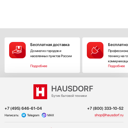
Бесплатная доставка
Бесплатно
До многих городов и
Профессиона
населенных пунктов России
технику на г
коммуникац
Подробнее
Подробнее
+7 (495) 646-61-04
+7 (800) 333-10-52
shop@hausdorf.ru
Написать:
Telegram
MAX