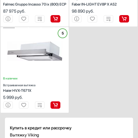
Светодиодная подсветка
Falmec Gruppo Incasso 70 ix (800) ECP
Faber IN-LIGHT EV8P X A52
87 975
руб.
98 890
руб.
Показать все
Максимальный уровень шума, дБ
ХАРАКТЕРИСТИКИ
5
Цвет окантовки
Тип вытяжки :
встраиваемая
Режимы работы:
отвод / циркуляция
Нержавеющая сталь
Количество скоростей:
2
Серебро
Желтый / Оранжевый
Медь
В наличии
Встраиваемая вытяжка
Золото
Haier HVX-T671X
Показать все
5 999
руб.
Интервальная работа
Есть
Автоматическая регулировка скорости
Купить в кредит или рассрочку
Есть
Вытяжку Viking