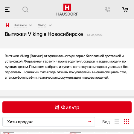
Вытяжки
Viking
Вытяжки Viking в Новосибирске
Аксессуары
AEG
13 моделей
Аксессуары и принадлежности
Asko
Акустические системы
Barazza
Вытяжки Viking (Викинг) от официального дилера с бесплатной доставкой и
Аромастанции
Bertazzoni
установкой. Фирменная гарантия производителя, скидки и акции, модели по
Барбекю
BORA
лучшим ценам. Поможем выбрать и купить вытяжку на выгодных условиях без
Беспроводные акустические системы
Bosch
переплаты. Новинки и хиты года, отзывы покупателей и мнения специалистов,
а также фотографии, техническая документация и видео моделей.
Блендеры
Brandt
Вакуумные упаковщики
De Dietrich
Варочные панели
Electrolux
Варочные центры
Elica
Фильтр
Вафельницы
Faber
Вентиляторы
Falmec
AEG
Asko
Barazza
Вид
Весы
Franke
Bertazzoni
BORA
Bosch
Винные шкафы
Fulgor Milano