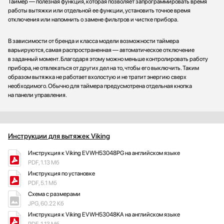
Таймер — полезная функция, которая позволяет запрограммировать время
работы вытяжки или отдельной ее функции, установить точное время
отключения или напомнить о замене фильтров и чистке прибора.
В зависимости от бренда и класса модели возможности таймера
варьируются, самая распространенная — автоматическое отключение
в заданный момент. Благодаря этому можно меньше контролировать работу
прибора, не отвлекаться от других дел на то, чтобы его выключить. Таким
образом вытяжка не работает вхолостую и не тратит энергию сверх
необходимого. Обычно для таймера предусмотрена отдельная кнопка
на панели управления.
Инструкции для вытяжек Viking
Инструкция к Viking EVWH53048PG на английском языке
PDF, 1.13 Мб
Инструкция по установке
PDF, 5.1 Мб
Схема с размерами
JPG, 60.22 Кб
Инструкция к Viking EVWH53048KA на английском языке