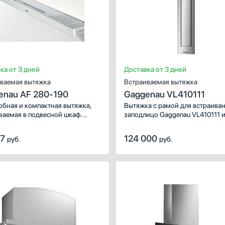
техникой найдут общий язык л
разных возрастов.
ка от 3 дней
Доставка от 3 дней
ваемая вытяжка
Встраиваемая вытяжка
enau AF 280-190
Gaggenau VL410111
обная и компактная вытяжка,
Вытяжка с рамой для встраива
ваемая в подвесной шкаф.
заподлицо Gaggenau VL410111 
 обладает тремя скоростями и
высокоэффективную систему
на работать абсолютно
вентиляции.
17
124 000
руб.
руб.
мно.