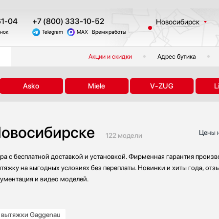
61-04
+7 (800) 333-10-52
Новосибирск
онок
Telegram
MAX
Время работы
Москва
Санкт-Петербург
Акции и скидки
Адрес бутика
Казань
Краснодар
Asko
Miele
V-ZUG
L
Екатеринбург
Тюмень
Челябинск
Новосибирске
Другие регионы
Цены 
122 модели
ра с бесплатной доставкой и установкой. Фирменная гарантия произво
ытяжку на выгодных условиях без переплаты. Новинки и хиты года, отз
кументация и видео моделей.
 вытяжки Gaggenau