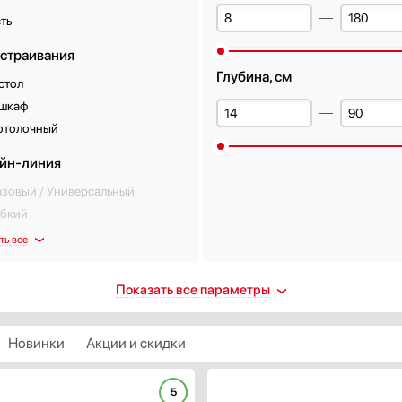
ть
встраивания
Глубина, см
стол
 шкаф
отолочный
йн-линия
азовый / Универсальный
ибкий
ть все
енты управления
Тип освещения
Показать все параметры
нопочные
Галогенная лампа
лайдерные (ползунки)
Лампа накаливания
Новинки
Акции и скидки
енсорные
Люминесцентная лампа
актовые
Неоновая лампа
5