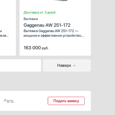
Доставка от 3 дней
Вытяжка
Gaggenau AW 251-172
м
Вытяжка Gaggenau AW 251-172 —
екла
мощное и эффективное устройство,
произведенное в Германии
и предназначенное для ежедневного
163 000
руб.
очищения воздуха в кухне. Наклонная
модель крепится на стену над
варочной панелью.
Наверх
Подать заявку