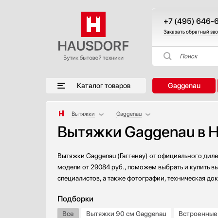
+7 (495) 646-
Заказать обратный зв
Поиск
Каталог товаров
Gaggenau
Вытяжки
Gaggenau
Вытяжки Gaggenau в 
Аксессуары
AEG
Аксессуары и принадлежности
Asko
Акустические системы
Barazza
Вытяжки Gaggenau (Гаггенау) от официального диле
Аромастанции
Bertazzoni
модели от 29084 руб., поможем выбрать и купить в
специалистов, а также фотографии, техническая до
Барбекю
BORA
Беспроводные акустические системы
Bosch
Подборки
Блендеры
Brandt
Все
Вытяжки 90 см Gaggenau
Встроенные
Вакуумные упаковщики
De Dietrich