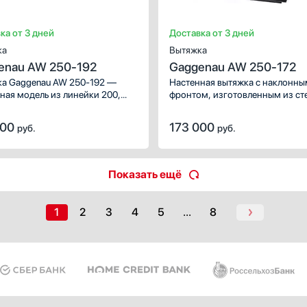
ка от 3 дней
Доставка от 3 дней
ка
Вытяжка
enau AW 250-192
Gaggenau AW 250-172
а Gaggenau AW 250-192 —
Настенная вытяжка с наклонны
ная модель из линейки 200,
фронтом, изготовленным из ст
еденная в Германии.
антрацитового цвета.
ство шириной 70 см крепится
000
173 000
руб.
руб.
е над плитой с 4-5 конфорками,
чивая удобный доступ
роль за процессом готовки.
Показать ещё
1
2
3
4
5
...
8