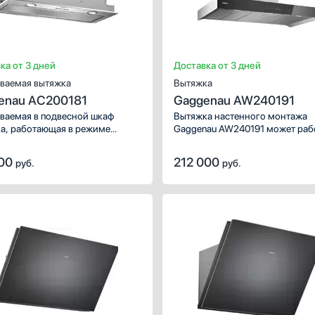
ка от 3 дней
Доставка от 3 дней
ваемая вытяжка
Вытяжка
enau AC200181
Gaggenau AW240191
ваемая в подвесной шкаф
Вытяжка настенного монтажа
а, работающая в режиме
Gaggenau AW240191 может раб
 и рециркуляции.
в режиме отвода и рециркуляц
000
212 000
руб.
руб.