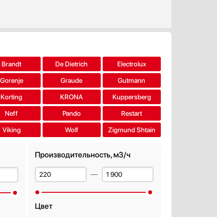
Brandt
De Dietrich
Electrolux
Gorenje
Graude
Gutmann
Korting
KRONA
Kuppersberg
Neff
Pando
Restart
Viking
Wolf
Zigmund Shtain
Производительность, м3/ч
Цвет