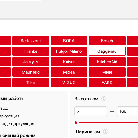
a
Bertazzoni
BORA
Bosch
Franke
Fulgor Milano
Gaggenau
Jacky`s
Kaiser
KitchenAid
Maunfeld
Midea
Miele
Teka
V-ZUG
VARD
мы работы
Высота, см
твод
иркуляция
вод / циркуляция
Ширина, см
нсивный режим