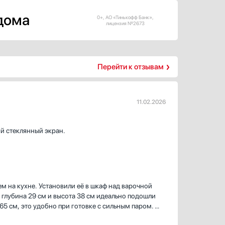
 дома
0+, АО «Тинькофф Банк»,
лицензия №2673
Перейти к отзывам
11.02.2026
й стеклянный экран.
м на кухне. Установили её в шкаф над варочной
— глубина 29 см и высота 38 см идеально подошли
65 см, это удобно при готовке с сильным паром.