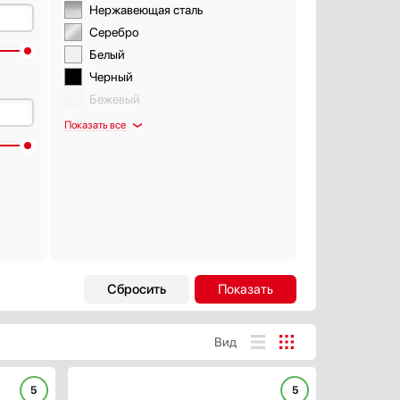
Нержавеющая сталь
Серебро
Белый
Черный
Бежевый
Показать все
Интервальная работа
Есть
Вид
Автоматическая регулировка
скорости
5
Есть
5