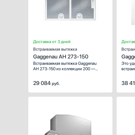
Доставка от 3 дней
Достав
Встраиваемая вытяжка
Встраи
Gaggenau AH 273-150
Gagg
Встраиваемая вытяжка Gaggenau
Это уд
AH 273-150 из коллекции 200 —
встраи
отличный вариант для современной
Модель
кухни. Изготовленная из долговечной
способ
29 084
38 4
руб.
нержавеющей стали, она практически
бесшу
незаметна благодаря установке
в подвесной шкаф.