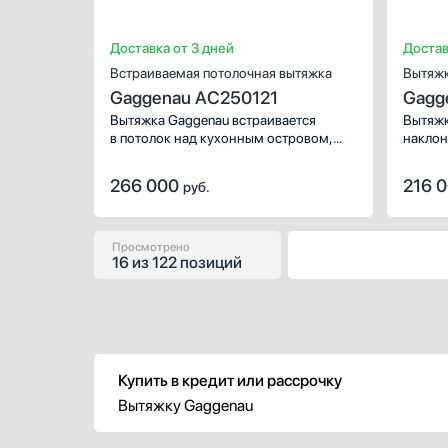
Доставка от 3 дней
Достав
Встраиваемая потолочная вытяжка
Вытяж
Gaggenau AC250121
Gagg
Вытяжка Gaggenau встраивается
Вытяжк
в потолок над кухонным островом,
наклон
благодаря широкой площади надежно
произв
забирает загрязнения, дым, пар даже
Устрой
266 000
216 
руб.
с нескольких конфорок
к стен
одновременно. Можно включить
обеспе
автоматическую интервальную работу
и конт
с промежутками в 6 минут.
Просмотрено
16
из
122 позиций
Купить в кредит или рассрочку
Вытяжку Gaggenau