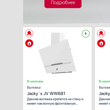
5
ХАРАКТЕР
Тип вытяжк
Режимы ра
Количество
В наличии
В нали
Вытяжка
Вытяж
Jacky`s JV WW681
Jack
Данная вытяжка крепится на стену и
Данная
имеет наклонную фронтальную
имеет 
панель, что придает изюминку
панель