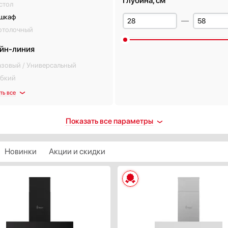
Глубина, см
стол
 шкаф
отолочный
йн-линия
азовый / Универсальный
ибкий
ть все
енты управления
Тип освещения
Показать все параметры
нопочные
Галогенная лампа
лайдерные (ползунки)
Лампа накаливания
Новинки
Акции и скидки
енсорные
Люминесцентная лампа
актовые
Неоновая лампа
оворотные переключатели
Светодиодная подсветка
ть все
Показать все
ер
Максимальный уровень шум
дБ