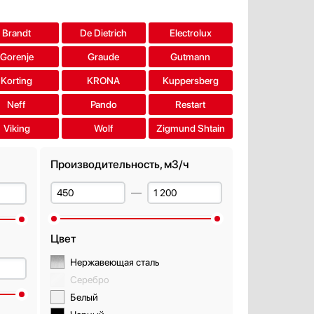
Brandt
De Dietrich
Electrolux
Gorenje
Graude
Gutmann
Korting
KRONA
Kuppersberg
Neff
Pando
Restart
Viking
Wolf
Zigmund Shtain
Производительность, м3/ч
Цвет
Нержавеющая сталь
Серебро
Белый