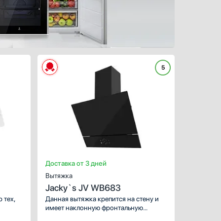
5
ХАРАКТЕРИС
ная
Тип вытяжки :
ция
Режимы рабо
5
Количество с
Доставка от 3 дней
Вытяжка
Jacky`s JV WB683
 тех,
Данная вытяжка крепится на стену и
имеет наклонную фронтальную
панель, что придает изюминку