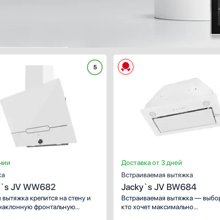
5
ИСТИКИ
ХАРАКТЕРИСТИКИ
и :
наклонная
Тип вытяжки :
наклон
боты:
отвод / циркуляция
Режимы работы:
отвод / циркуля
 скоростей:
5
Количество скоростей:
чии
Доставка от 3 дней
ка
Встраиваемая вытяжка
y`s JV WW682
Jacky`s JV BW684
 вытяжка крепится на стену и
Встраиваемая вытяжка — выбор
наклонную фронтальную
кто хочет максимально
, что придает изюминку
задекорировать технику, или