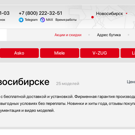
1-03
+7 (800) 222-32-51
Новосибирск
онок
Telegram
MAX
Время работы
Москва
Санкт-Петербург
Акции и скидки
Адрес бутика
Казань
Краснодар
Asko
Miele
V-ZUG
L
Екатеринбург
Тюмень
Челябинск
овосибирске
Другие регионы
Цен
25 моделей
с бесплатной доставкой и установкой. Фирменная гарантия производи
 выгодных условиях без переплаты. Новинки и хиты года, отзывы поку
кументация и видео моделей.