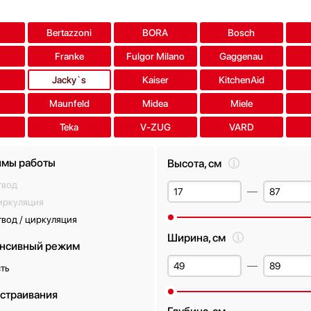
a
Bertazzoni
BORA
Bosch
Franke
Fulgor Milano
Gaggenau
Jacky`s
Kaiser
KitchenAid
Maunfeld
Midea
Miele
Teka
V-ZUG
VARD
мы работы
Высота, см
твод
иркуляция
вод / циркуляция
Ширина, см
нсивный режим
ть
встраивания