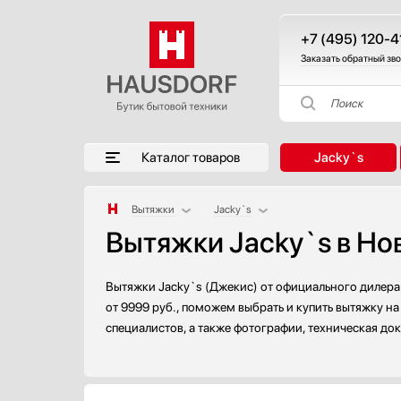
+7 (495) 120-4
Заказать обратный зв
Поиск
Каталог товаров
Jacky`s
Вытяжки
Jacky`s
Вытяжки Jacky`s в Н
Аксессуары
AEG
Аксессуары и принадлежности
Asko
Акустические системы
Barazza
Вытяжки Jacky`s (Джекис) от официального дилера 
Аромастанции
Bertazzoni
от 9999 руб., поможем выбрать и купить вытяжку на
специалистов, а также фотографии, техническая до
Барбекю
BORA
Беспроводные акустические системы
Bosch
Блендеры
Brandt
Вакуумные упаковщики
De Dietrich