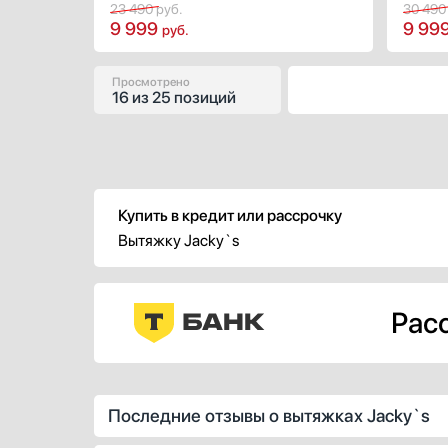
дизайну и позволяет сохранить
23 490
руб.
дизайн
30 49
9 999
9 99
свободное рабочее пространство
свобод
руб.
внизу. Электронное управление
внизу.
понятно большинству пользователей,
понятн
поэтому с такой техникой найдут
поэтом
Просмотрено
16
из
25 позиций
общий язык люди разных возрастов.
общий 
Купить в кредит или рассрочку
Вытяжку Jacky`s
Расс
Последние отзывы о вытяжках Jacky`s