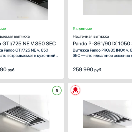
ть
 отключением
раткосрочный звуковой
нтенсивного режима
чии
В наличии
Цвет окантовки
я смены фильтра и его
ваемая вытяжка
Настенная вытяжка
чистки
Нержавеющая сталь
 GTI/725 NE V.850 SEC
Pando P-861/90 IX 1050
ть все
Серебро
PLUS
а Pando GTI/725 NE v. 850
Вытяжка Pando PRO/85 INOX v. 
матическое
Желтый / Оранжевый
это встраиваемая в кухонный
SEC — это идеальное решение 
одель шириной 72.5 см,
ючение
вашей кухни, обеспечивающее
Медь
енная в чёрном цвете
эффективное удаление запахов
990
259 990
руб.
Золото
руб.
ть
жавеющей стали и стекла. Она
и паров во время готовки. Бла
чивает производительность
своей функциональности и сти
Показать все
 м³/ч с тремя скоростями
дизайну, она станет незамени
. Энергоэффективность класса
помощником на кухне.
5
ровень шума до 60 дБ.