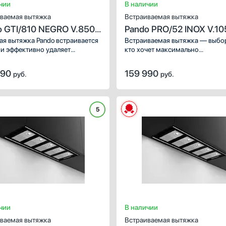
чии
В наличии
ваемая вытяжка
Встраиваемая вытяжка
o GTI/810 NEGRO V.850
Pando PRO/52 INOX V.10
SEC PLUS
я вытяжка Pando встраивается
Встраиваемая вытяжка — выбор
 и эффективно удаляет
кто хочет максимально
нения над варочной панелью.
задекорировать технику, или
льная технология освещения
владельцев маленькой кухни. Д
990
159 990
руб.
руб.
яет менять не только яркость,
качественной очистки воздуха,
ветовую температуру.
удаления пара, пыли, разного 
частиц используются специаль
фильтры: жироулавливающий и
5
нержавеющей стали. Электрон
управление понятно большинст
пользователей, поэтому с такой
техникой найдут общий язык л
разных возрастов.
чии
В наличии
ваемая вытяжка
Встраиваемая вытяжка