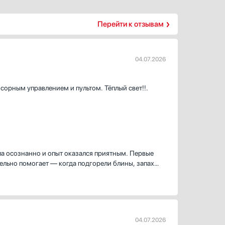
Перейти к отзывам
04.07.2026
сорным управлением и пультом. Тёплый свет!!.
ла осознанно и опыт оказался приятным. Первые
ельно помогает — когда подгорели блины, запах
ым, не мешал разговору. Дистанционный пульт
ые сенсорные кнопки интуитивно понятны.
 удобнее, не искажает цвета продуктов. Фильтры —
 почистить, а индикатор вовремя подсказывает,
х отвода и циркуляции оказалась полезной: в моей
04.07.2026
этому циркуляция с угольным фильтром стала