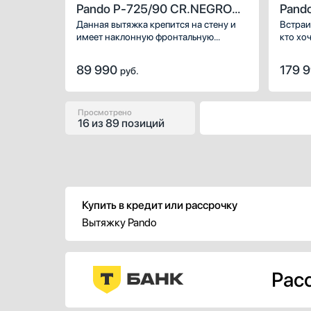
Pando P-725/90 CR.NEGRO
Pand
850
ECO 
Данная вытяжка крепится на стену и
Встраи
имеет наклонную фронтальную
кто хо
панель, что придает изюминку
задеко
дизайну и позволяет сохранить
владел
89 990
179 
руб.
свободное рабочее пространство
качест
внизу. Для качественной очистки
удален
воздуха, удаления пара, пыли, разного
частиц
размера частиц используются
фильтр
Просмотрено
16
из
89 позиций
специальные фильтры: алюминиевый
нержав
жироулавливающий и угольный.
управл
Электронное управление понятно
пользо
большинству пользователей, поэтому
техник
с такой техникой найдут общий язык
разных
люди разных возрастов.
Купить в кредит или рассрочку
Вытяжку Pando
Расс