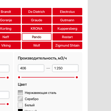
Brandt
De Dietrich
Electrolux
Gorenje
Graude
Gutmann
Korting
KRONA
Kuppersberg
Neff
Pando
Restart
Viking
Wolf
Zigmund Shtain
Производительность, м3/ч
Цвет
Нержавеющая сталь
Серебро
Белый