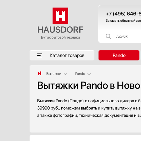
+7 (495) 646-
Заказать обратный зв
Поиск
Каталог товаров
Pando
Вытяжки
Pando
Вытяжки Pando в Нов
Аксессуары
AEG
Аксессуары и принадлежности
Asko
Акустические системы
Barazza
Вытяжки Pando (Пандо) от официального дилера с б
Аромастанции
Bertazzoni
39990 руб., поможем выбрать и купить вытяжку на 
а также фотографии, техническая документация и в
Барбекю
BORA
Беспроводные акустические системы
Bosch
Блендеры
Brandt
Вакуумные упаковщики
De Dietrich