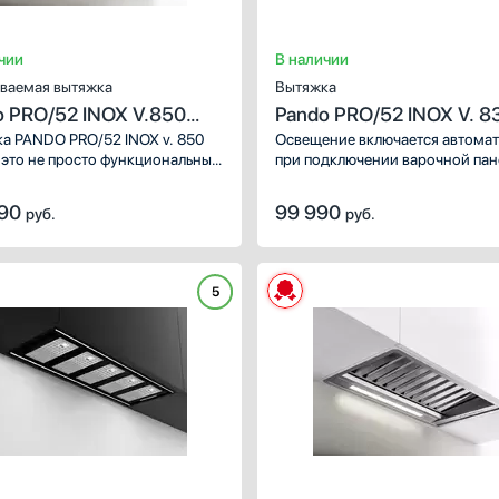
чии
В наличии
ваемая вытяжка
Вытяжка
o PRO/52 INOX V.850
Pando PRO/52 INOX V. 8
а PANDO PRO/52 INOX v. 850
Освещение включается автома
это не просто функциональный
при подключении варочной пан
т кухни, это заявление о стиле
Двигатель запускается автомат
ологическом превосходстве.
когда начинается цикл пригото
990
99 990
руб.
руб.
авьте себе симфонию вкуса
на любой части варочной панел
ата, парящую в воздухе,
Двигатель регулирует свою мо
седающую на стенах и мебели.
в зависимости от уровня мощн
PRO/52 INOX v. 850 SEC —
установленного на варочной па
5
р этой симфонии, элегантно
Все функции вытяжки также м
ктивно устраняющий все
контролировать вручную.
тельные последствия
рных шедевров.