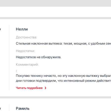
Нелли
я
Достоинства:
Стильная наклонная вытяжка: тихая, мощная, с удобным сен
Недостатки:
Недостатков не обнаружила.
Комментарий:
:
Покупаю технику нечасто, но эту наклонную вытяжку выбра
дни готовки подтвердили, что интенсивный режим действит
исчез намного быстрее, и уровень шума был вполне терпим
Читать подробнее
выручает, если надо быстро переключить скорость, а боков
Светодиодная подсветка тёплая и ровная, готовить при ней
алюминиевый жироулавливающий и угольный — легко снять и
когда настало время очистки. Возможность работы в режима
Рамиль
я
квартире с трудом организовать вентиляционный вывод, по