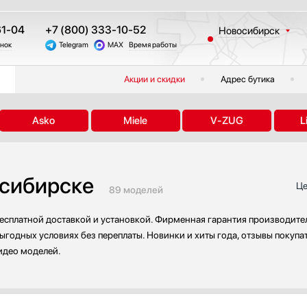
61-04
+7 (800) 333-10-52
Новосибирск
онок
Telegram
MAX
Время работы
Москва
Санкт-Петербург
Акции и скидки
Адрес бутика
Казань
Краснодар
Asko
Miele
V-ZUG
L
Екатеринбург
Тюмень
Челябинск
осибирске
Другие регионы
Це
89 моделей
есплатной доставкой и установкой. Фирменная гарантия производител
выгодных условиях без переплаты. Новинки и хиты года, отзывы покупа
идео моделей.