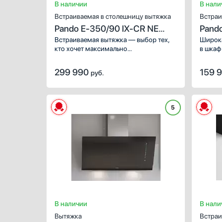
В наличии
В нали
Встраиваемая в столешницу вытяжка
Встраи
Pando E-350/90 IX-CR NE
Pand
1350 INT/EXT
SEC
Встраиваемая вытяжка — выбор тех,
Широка
кто хочет максимально
в шкаф
задекорировать технику, или
загряз
владельцев маленькой кухни. Для
Специа
299 990
159 
руб.
качественной очистки воздуха,
позвол
удаления пара, пыли, разного размера
но и ц
частиц используются специальные
фильтры: алюминиевый
5
жироулавливающий. Электронное
управление понятно большинству
пользователей, поэтому с такой
техникой найдут общий язык люди
разных возрастов.
В наличии
В нали
Вытяжка
Встраи