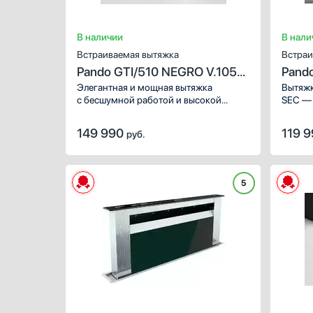
В наличии
В нали
Встраиваемая вытяжка
Встраи
Pando GTI/510 NEGRO V.1050
Pand
ECO SEC PLUS
SEC
Элегантная и мощная вытяжка
Вытяжк
с бесшумной работой и высокой
SEC — 
производительностью. Идеально
элемен
вписывается в современную кухню,
и техн
149 990
119 
руб.
эффективно устраняет запахи и пары,
Предст
обеспечивая комфорт и чистоту при
и аром
готовке.
а не о
PANDO 
5
дириже
и эффе
нежела
кулина