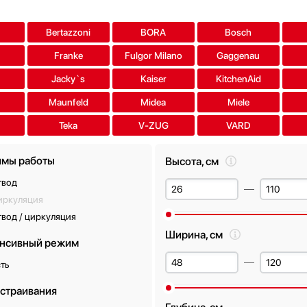
a
Bertazzoni
BORA
Bosch
Franke
Fulgor Milano
Gaggenau
Jacky`s
Kaiser
KitchenAid
Maunfeld
Midea
Miele
Teka
V-ZUG
VARD
мы работы
Высота, см
твод
иркуляция
вод / циркуляция
Ширина, см
нсивный режим
ть
встраивания