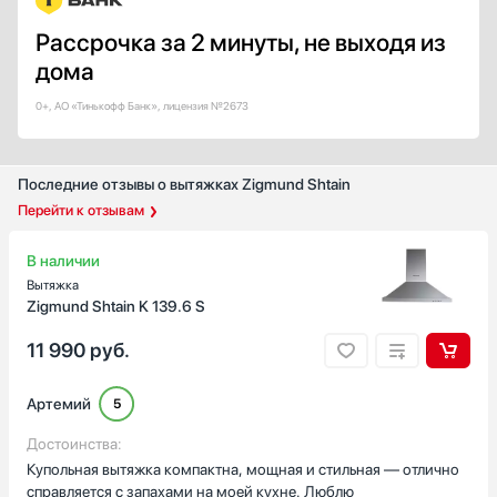
Цвет окантовки
Рассрочка за 2 минуты, не выходя из
Нержавеющая сталь
дома
Серебро
Желтый / Оранжевый
0+, АО «Тинькофф Банк», лицензия №2673
Медь
Золото
Последние отзывы о вытяжках Zigmund Shtain
Показать все
Перейти к отзывам
Интервальная работа
В наличии
Есть
Вытяжка
Zigmund Shtain K 139.6 S
Автоматическая регулировка скорости
Есть
11 990
руб.
Страна производства
Артемий
5
Австрия
Германия
Достоинства:
Купольная вытяжка компактна, мощная и стильная — отлично
Евросоюз
справляется с запахами на моей кухне. Люблю
Испания