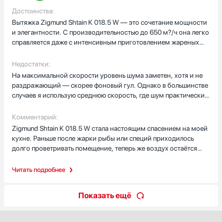
запотевают. Лампочки меняются легко. Шум на максимуме
Достоинства:
слышно, но терплю во время интенсивной жарки, обычно
Вытяжка Zigmund Shtain K 018.5 W — это сочетание мощности
хватает средней. Производительности достаточно для моей
и элегантности. С производительностью до 650 м?/ч она легко
комнаты‑студии: утром жарю сырники, через десять минут
справляется даже с интенсивным приготовлением жареных
уже свежо. Нержавейка легко протирается, отпечатки почти не
блюд, мгновенно удаляя запахи и пар. Режим рециркуляции
видны. Для своей цены покупка удачная! Через месяц
работает не менее эффективно благодаря качественным
Недостатки:
ежедневной готовки вывод прежний: доволен.
угольным фильтрам, которые легко заменяются. Управление
На максимальной скорости уровень шума заметен, хотя и не
сенсорное, интуитивное и тихое — не нужно стучать по
раздражающий — скорее фоновый гул. Однако в большинстве
кнопкам, достаточно лёгкого касания. Подсветка LED
случаев я использую среднюю скорость, где шум практически
равномерно освещает рабочую зону, не создавая бликов и не
не ощущается. Также стоит учитывать, что для эффективной
нагреваясь. Внешний вид вытяжки минималистичный, но при
работы в режиме отвода необходимо правильно организовать
Комментарий:
этом очень стильный — она гармонично вписывается в любой
вентиляционный канал — это требует дополнительных усилий
Zigmund Shtain K 018.5 W стала настоящим спасением на моей
интерьер.
при установке.
кухне. Раньше после жарки рыбы или специй приходилось
долго проветривать помещение, теперь же воздух остаётся
свежим. Уход за вытяжкой прост: жировые фильтры легко
снимаются и моются в посудомойке. После нескольких
Читать подробнее
месяцев использования могу сказать, что это надёжная и
продуманная техника, которая оправдывает свою цену. Если
Показать ещё
вы ищете мощную, тихую и стильную вытяжку — обязательно
рассмотрите эту модель.