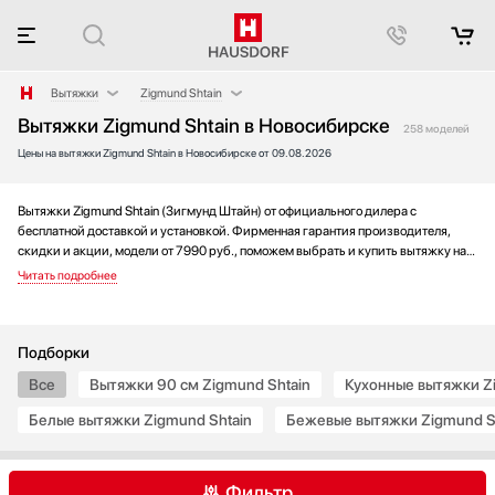
Вытяжки
Zigmund Shtain
Вытяжки Zigmund Shtain в Новосибирске
Аксессуары
AEG
258 моделей
Цены на вытяжки Zigmund Shtain в Новосибирске от 09.08.2026
Аксессуары и принадлежности
Asko
Акустические системы
Barazza
Аромастанции
Bertazzoni
Вытяжки Zigmund Shtain (Зигмунд Штайн) от официального дилера с
бесплатной доставкой и установкой. Фирменная гарантия производителя,
Барбекю
BORA
скидки и акции, модели от 7990 руб., поможем выбрать и купить вытяжку на
Беспроводные акустические системы
Bosch
выгодных условиях без переплаты. Новинки и хиты года, отзывы покупателей
и мнения специалистов, а также фотографии, техническая документация и
Блендеры
Brandt
видео моделей.
Вакуумные упаковщики
De Dietrich
Варочные панели
Electrolux
Подборки
Варочные центры
Elica
Все
Вытяжки 90 см Zigmund Shtain
Кухонные вытяжки Z
Вафельницы
Faber
Белые вытяжки Zigmund Shtain
Бежевые вытяжки Zigmund S
Вентиляторы
Falmec
Весы
Franke
Винные шкафы
Fulgor Milano
Фильтр