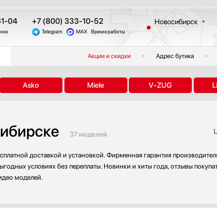
61-04
+7 (800) 333-10-52
Новосибирск
онок
Telegram
MAX
Время работы
Москва
Санкт-Петербург
Акции и скидки
Адрес бутика
Казань
Краснодар
Asko
Miele
V-ZUG
L
Екатеринбург
Тюмень
Челябинск
сибирске
Другие регионы
Ц
37 моделей
есплатной доставкой и установкой. Фирменная гарантия производителя
выгодных условиях без переплаты. Новинки и хиты года, отзывы покупа
идео моделей.