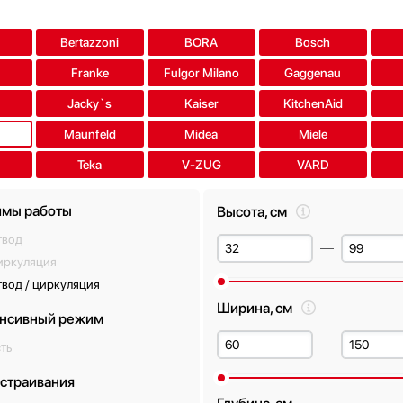
a
Bertazzoni
BORA
Bosch
Franke
Fulgor Milano
Gaggenau
Jacky`s
Kaiser
KitchenAid
Maunfeld
Midea
Miele
Teka
V-ZUG
VARD
мы работы
Высота, см
твод
иркуляция
вод / циркуляция
Ширина, см
нсивный режим
ть
встраивания