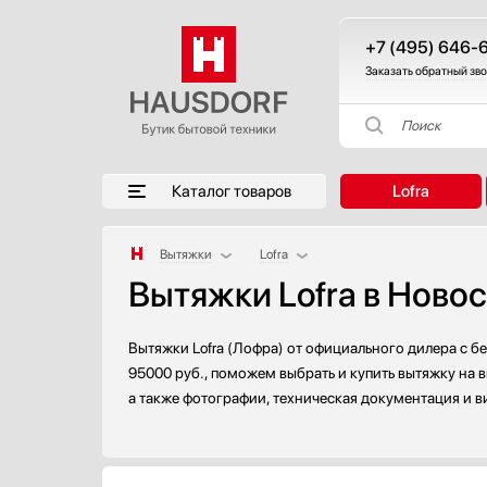
+7 (495) 646-
Заказать обратный зв
Поиск
Каталог товаров
Lofra
Вытяжки
Lofra
Вытяжки Lofra в Ново
Аксессуары
AEG
Аксессуары и принадлежности
Asko
Акустические системы
Barazza
Вытяжки Lofra (Лофра) от официального дилера с б
Аромастанции
Bertazzoni
95000 руб., поможем выбрать и купить вытяжку на 
а также фотографии, техническая документация и в
Барбекю
BORA
Беспроводные акустические системы
Bosch
Блендеры
Brandt
Вакуумные упаковщики
De Dietrich