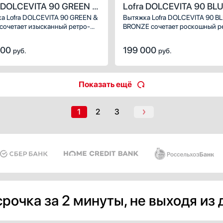
a DOLCEVITA 90 GREEN &
Lofra DOLCEVITA 90 BLU
S
BRONZE
а Lofra DOLCEVITA 90 GREEN &
Вытяжка Lofra DOLCEVITA 90 B
сочетает изысканный ретро-
BRONZE сочетает роскошный р
и премиальное исполнение.
дизайн и современные техноло
ий зелёный корпус с латунными
Глубокий синий корпус в сочет
000
199 000
руб.
руб.
тами придаёт кухне
с бронзовой отделкой создаёт
тельность и благородный вид,
элегантный акцент в интерьере 
мы отвода и рециркуляции
а режимы отвода и рециркуляц
чивают эффективное удаление
обеспечивают эффективное оч
Показать ещё
запахов и жировых частиц.
воздуха от пара, запахов и жи
частиц.
1
2
3
рочка за 2 минуты, не выходя из