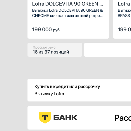
Lofra DOLCEVITA 90 GREEN &
Lofr
CHROME
BRAS
Вытяжка Lofra DOLCEVITA 90 GREEN &
Вытяжк
CHROME сочетает элегантный ретро-
BRASS 
дизайн и современные технологии
стиль 
очистки воздуха. Благородный
Глубок
199 000
199 
руб.
зелёный корпус с хромированными
элемен
деталями создаёт стильный акцент
вырази
в интерьере кухни, а режимы отвода
а режи
и рециркуляции эффективно удаляют
обеспе
Просмотрено
16
из
37 позиций
пар, запахи и жировые частицы.
пара, 
Купить в кредит или рассрочку
Вытяжку Lofra
Расс