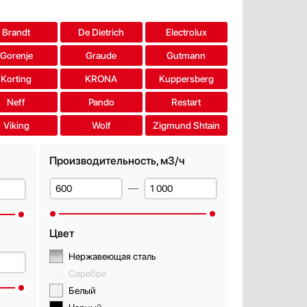
Brandt
De Dietrich
Electrolux
Gorenje
Graude
Gutmann
Korting
KRONA
Kuppersberg
Neff
Pando
Restart
Viking
Wolf
Zigmund Shtain
Производительность, м3/ч
Цвет
Нержавеющая сталь
Серебро
Белый