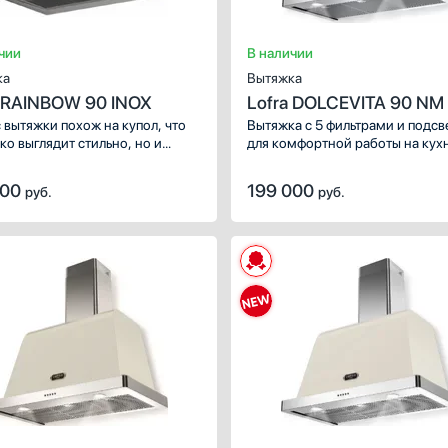
чии
В наличии
ка
Вытяжка
a RAINBOW 90 INOX
Lofra DOLCEVITA 90 NM
 вытяжки похож на купол, что
Вытяжка с 5 фильтрами и подсв
ко выглядит стильно, но и
для комфортной работы на кух
яет всю конструкцию. Для
венной очистки воздуха,
000
199 000
руб.
руб.
ия пара, пыли, разного размера
 используются специальные
ы: жироулавливающий.
ческое управление привычно и
о большинству пользователей,
ХАРАКТЕРИСТИКИ
у с такой техникой найдут
язык люди разных возрастов.
Тип вытяжки :
настенная
Режимы работы:
отвод / циркуляция
Количество скоростей:
3