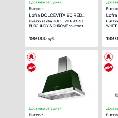
Доставка от 3 дней
Достав
Вытяжка
Вытяж
Lofra DOLCEVITA 90 RED
Lofr
BURGUNDY & CHROME
WHIT
Вытяжка Lofra DOLCEVITA 90 RED
Вытяжк
BURGUNDY & CHROME сочетает
WHITE 
выразительный ретро-дизайн
класси
и современные технологии.
и прем
199 000
199 
руб.
Насыщенный бордовый корпус
цвета 
с хромированными деталями создаёт
акцент
яркий акцент в интерьере кухни,
элеган
а режимы отвода и рециркуляции
а режи
обеспечивают эффективное удаление
обеспе
пара, запахов и жировых частиц.
воздух
частиц
Доставка от 3 дней
Достав
Вытяжка
Вытяж