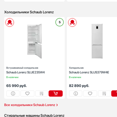
MC Wine
Холодильники Schaub Lorenz
Meyvel
Midea
5
Miele
Тип:
встраиваем
Mitsubishi Electric
Вид:
холодильник с морозильник
Neff
Ширина (см):
Количество камер:
Nivona
Высота (см):
1
NOVIS
Дверной упор:
спра
Omoikiri
Pando
Встраиваемый холодильник
Холодильник
Restart
Schaub Lorenz SLUE235W4
Schaub Lorenz SLUS379W4E
В наличии
В наличии
Samsung
Schulthess
65 990
руб.
82 890
руб.
Sharp
Siemens
Signature Kitchen Suite
Все холодильники Schaub Lorenz
Smeg
Стиральные машины Schaub Lorenz