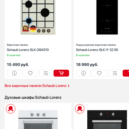
Габариты (ВхШхГ), см:
10х44х51
Цвет :
бежев
Панель конфорок:
эма
Общее количество конфорок:
Варочная панель
Индукционная варочная панель
Schaub Lorenz SLK GB4310
Schaub Lorenz SLK IY 32 S5
В наличии
В наличии
15 490
руб.
18 990
руб.
Все варочные панели Schaub Lorenz
Духовые шкафы Schaub Lorenz
Способ подключения:
электрическ
Ширина (см):
59
Объем (л):