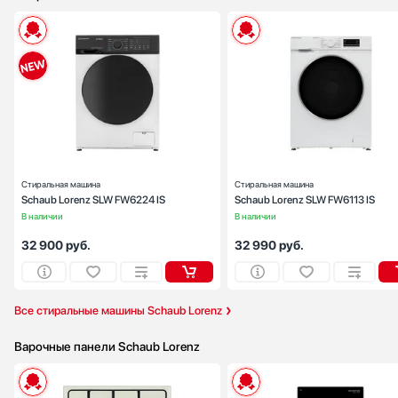
Sony
SUB-ZERO
Teka
Тип установки:
отдельностоящ
Toshiba
Максимальная загрузка (кг):
Скорость отжима (об/мин):
10
Tyent
Управление:
электронн
V-ZUG
Количество режимов стирки:
VARD
Ширина (см):
59
Глубина (см):
Vestfrost
Viking
Стиральная машина
Стиральная машина
Wolf
Schaub Lorenz SLW FW6224 IS
Schaub Lorenz SLW FW6113 IS
В наличии
В наличии
Zigmund Shtain
32 900
руб.
32 990
руб.
Все стиральные машины Schaub Lorenz
Варочные панели Schaub Lorenz