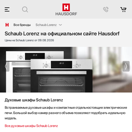
Все бренды
Schaub Lorenz
Schaub Lorenz на официальном сайте Hausdorf
AEG
Цены на Schaub Lorenz от 09.08.2026
Afidano
Asko
Bang & Olufsen
Barazza
Bertazzoni
Big Green Egg
Blanco
Blue Ice Professional
Духовые шкафы Schaub Lorenz
Bone Crusher
BORA
Встраиваемые духовые шкафы и компактные отдельностоящие электрические
печи. Большой выбор камер разного объема позволяют подобрать идеальную
BORK
модель.
Bosch
Все духовые шкафы Schaub Lorenz
Brandt