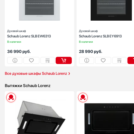
Цвет:
бел
Очистка духовки:
традиционн
Число режимов работы:
Духовой шкаф
Духовой шкаф
Schaub Lorenz SLB EW6313
Schaub Lorenz SLB EY6913
В наличии
В наличии
36 990
руб.
28 990
руб.
Все духовые шкафы Schaub Lorenz
Вытяжки Schaub Lorenz
Тип вытяжки :
встраиваем
Режимы работы:
отвод / циркуляц
Количество скоростей: