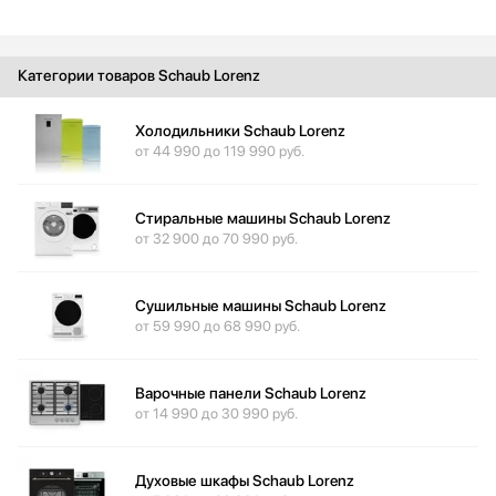
Bugatti
Cavanova
CellarPrivate
Категории товаров Schaub Lorenz
Climadiff
Холодильники Schaub Lorenz
Cold Vine
от 44 990 до 119 990 руб.
De Dietrich
DeLonghi
Dometic
Стиральные машины Schaub Lorenz
от 32 900 до 70 990 руб.
Dunavox
Electrolux
Elica
Сушильные машины Schaub Lorenz
EuroCave
от 59 990 до 68 990 руб.
Faber
Falmec
Варочные панели Schaub Lorenz
Festivo
от 14 990 до 30 990 руб.
Fhiaba
Franke
Духовые шкафы Schaub Lorenz
Frigidaire