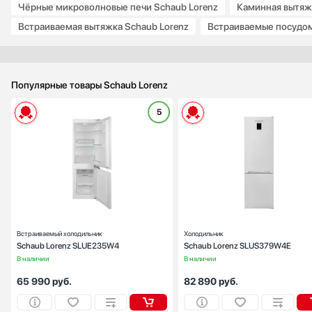
Чёрные микроволновые печи Schaub Lorenz
Каминная вытяж
Jacky`s
Встраиваемая вытяжка Schaub Lorenz
Встраиваемые посудо
Kaffit com
Kaiser
KitchenAid
Korting
Популярные товары Schaub Lorenz
KRONA
5
Kuppersberg
Тип:
встраиваем
Kuppersbusch
Вид:
холодильник с морозильник
La Cornue
Ширина (см):
Количество камер:
La Pavoni
Высота (см):
1
La Sommeliere
Дверной упор:
спра
Laurastar
LG
Встраиваемый холодильник
Холодильник
Liebherr
Schaub Lorenz SLUE235W4
Schaub Lorenz SLUS379W4E
Loewe
В наличии
В наличии
Lofra
65 990
руб.
82 890
руб.
Maunfeld
Maytag