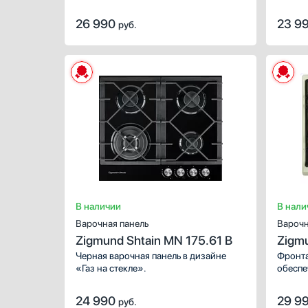
конфорок.
Чугунная
Зв
Индивидуальные чугунные
26 990
23 9
руб.
решетки для всех конфорок
З
Составные чугунные решетки
В
Д
Показать все
Показа
Встроенная вытяжка
Есть
В наличии
В нали
Варочная панель
Варочн
Zigmund Shtain MN 175.61 B
Zigmu
Черная варочная панель в дизайне
Фронта
«Газ на стекле».
обеспе
24 990
29 9
руб.