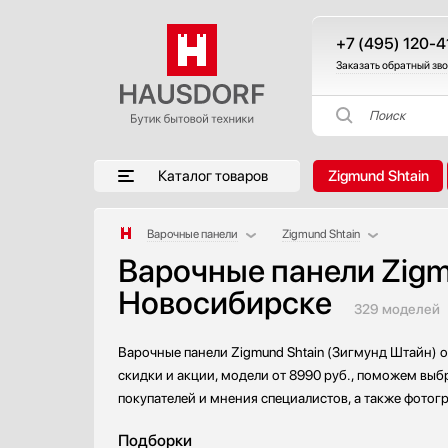
+7 (495) 120-4
Заказать обратный зв
Поиск
Каталог товаров
Zigmund Shtain
Варочные панели
Zigmund Shtain
Варочные панели Zigmu
Аксессуары
AEG
Новосибирске
Аксессуары и принадлежности
Asko
329 моделей
Акустические системы
Barazza
Аромастанции
Bertazzoni
Варочные панели Zigmund Shtain (Зигмунд Штайн) о
Барбекю
BORA
скидки и акции, модели от 8990 руб., поможем выбр
Беспроводные акустические системы
Bosch
покупателей и мнения специалистов, а также фотог
Блендеры
Brandt
Подборки
Вакуумные упаковщики
De Dietrich