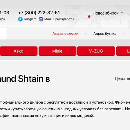
1-03
+7 (800) 222-32-51
Новосибирск
онок
Telegram
MAX
Время работы
Москва
Санкт-Петербург
Акции и скидки
Адрес бутика
Казань
Краснодар
Asko
Miele
V-ZUG
L
Екатеринбург
Тюмень
Челябинск
nd Shtain в
Другие регионы
Цены на
т официального дилера с бесплатной доставкой и установкой. Фирмен
ать и купить варочную панель на выгодных условиях без переплаты. Но
рафии, техническая документация и видео моделей.