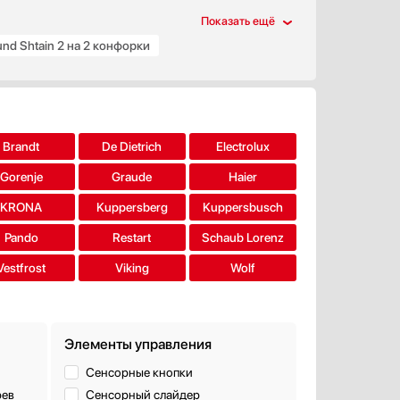
d Shtain 2 на 2 конфорки
Brandt
De Dietrich
Electrolux
Gorenje
Graude
Haier
KRONA
Kuppersberg
Kuppersbusch
Pando
Restart
Schaub Lorenz
Vestfrost
Viking
Wolf
Элементы управления
Сенсорные кнопки
рев
Сенсорный слайдер