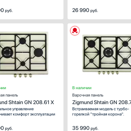
Количество газовых
уковой / минутник
конфорок
90
26 990
руб.
руб.
вуковой с отключением
4
ытяжки
5
ля каждой конфорки
6
ть все
2
1
Показать все
чии
В наличии
ая панель
Варочная панель
nd Shtain GN 208.61 X
Zigmund Shtain GN 208.
льное управление
Встраиваемая модель с турбо-
чивает комфорт эксплуатации
горелкой "тройная корона".
90
35 990
руб.
руб.