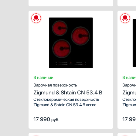
В наличии
В нали
Варочная поверхность
Варочн
Zigmund & Shtain CN 53.4 B
Zigmu
Стеклокерамическая поверхность
Стекло
Zigmund & Shtain CN 53.4 B легко
Zigmund
впишется в кухню любого дизайна.
впишет
Сочетание стиля, функциональности
Сочета
17 990
17 9
руб.
и стеклокерамики от мирового
и стек
производителя сделают ее вашим
произв
незаменимым помощником на кухне.
незаме