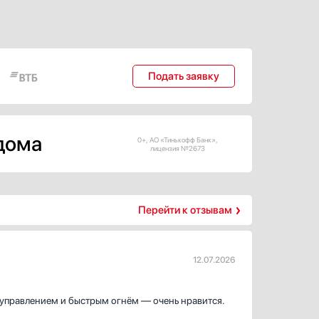
Подать заявку
 дома
0+, АО «Тинькофф Банк»,
лицензия №2673
Перейти к отзывам
12.07.2026
 управлением и быстрым огнём — очень нравится.