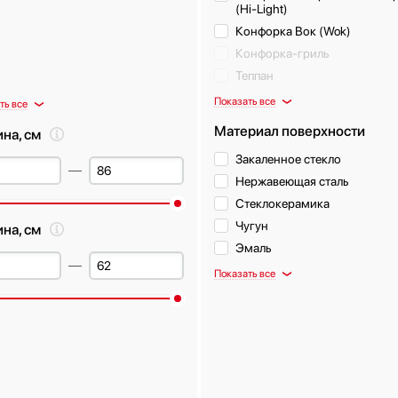
(Hi-Light)
Конфорка Вок (Wok)
Конфорка-гриль
Теппан
Показать все
ть все
Материал поверхности
на, см
Закаленное стекло
Нержавеющая сталь
Стеклокерамика
Чугун
ина, см
Эмаль
Показать все