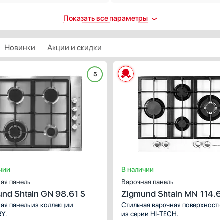
троподжиг
Количество индукционных
Показать все параметры
конфорок
ть
1
втоматический
Новинки
Акции и скидки
2
 каждой ручке
3
контроль
5
4
ХАРАКТЕРИСТИКИ
5
ть
Габариты (ВхШхГ), см:
4.5х60.5х51
Показать все
пасность
Цвет :
черный
Количество электрических
Панель конфорок:
закаленное стекло
втоматическое выключение
конфорок
Общее количество конфорок:
4
щита от перегрева
4
ащитное отключение
5
ринудительное отключение
чии
В наличии
2
щита от перелива
ая панель
Варочная панель
3
ть все
nd Shtain GN 98.61 S
Zigmund Shtain MN 114.
1
таймера
ая панель из коллекции
Стильная варочная поверхност
Показать все
Y.
из серии HI-TECH.
 отключением