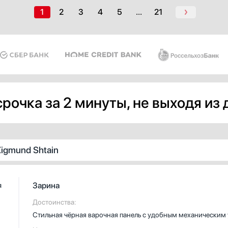
1
2
3
4
5
...
21
рочка за 2 минуты, не выходя из
igmund Shtain
Зарина
я
Достоинства:
Стильная чёрная варочная панель с удобным механическим