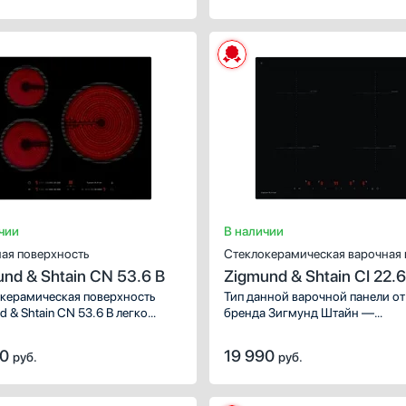
чии
В наличии
ая поверхность
Стеклокерамическая варочная 
nd & Shtain CN 53.6 B
Zigmund & Shtain CI 22.6
керамическая поверхность
Тип данной варочной панели от
 & Shtain CN 53.6 B легко
бренда Зигмунд Штайн —
ся в кухню любого дизайна.
индукционная. Используйте ее 
ние стиля, функциональности
приготовления любимых блюд 
90
19 990
руб.
руб.
локерамики от мирового
совершенствования кулинарны
одителя сделают ее вашим
умений. Обратите внимание на
нимым помощником на кухне.
следующие зоны нагрева, кото