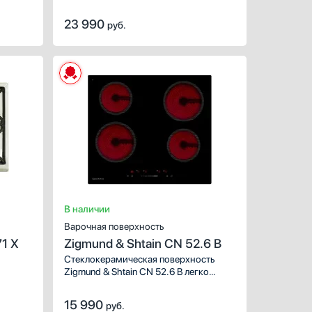
23 990
руб.
ХАРАКТЕРИСТИКИ
ХАРАКТЕРИСТИКИ
Габариты (ВхШхГ), см:
3х58х50
Габариты (ВхШхГ), см:
Цвет :
бежевый
Цвет :
Панель конфорок:
нержавеющая сталь
Панель конфорок:
закал
Общее количество конфорок:
4
Общее количество конфо
В наличии
Варочная поверхность
71 X
Zigmund & Shtain CN 52.6 B
Стеклокерамическая поверхность
Zigmund & Shtain CN 52.6 B легко
впишется в кухню любого дизайна.
Сочетание стиля, функциональности
15 990
руб.
и стеклокерамики от мирового