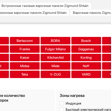
Встроенные газовые варочные панели Zigmund Shtain
роенные варочные панели Zigmund Shtain
Варочные панели Zigmun
Встроенные электрические варочные панели Zigmund Shtain
a
Bertazzoni
BORA
Bosch
Franke
Fulgor Milano
Gaggenau
s
Kaiser
KitchenAid
Korting
d
Midea
Miele
Neff
Teka
V-ZUG
VARD
е количество
Зоны нагрева
орок
Индукция
Быстрый электрический наг