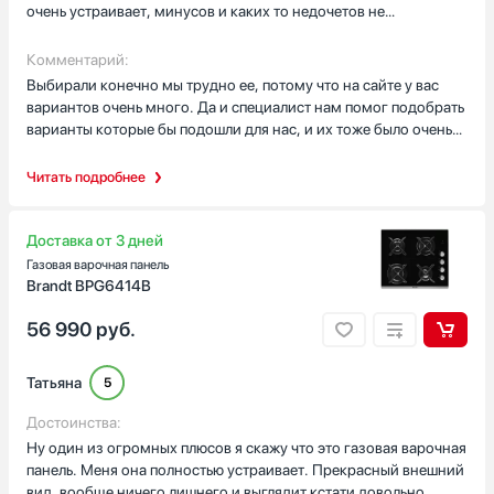
от пальцев. В целом отличная варочная панель. Конфорки
очень устраивает, минусов и каких то недочетов не
мощные, мощностей кстати более чем хватает. Регулировка
обнаружено за время пользования
мощностей прекрасная, удобная и мне она сразу зашла,
Глубина встраивания, см
Комментарий:
привыкли к этому управлению сразу же, хотя ранее у нас было
Выбирали конечно мы трудно ее, потому что на сайте у вас
совсем по другому. Расстояние между конфорками
вариантов очень много. Да и специалист нам помог подобрать
приемлемое, потому что если готовить на всех конфорках и
варианты которые бы подошли для нас, и их тоже было очень
ставить габаритную посуду то вся она убирается и не мешает
много. Но это хорошо, говорит о вашем ассортименте. Это
друг другу, это классно! По стоимости нареканий вообще нет
Страна производства
классно! А так, очень довольны тем что се таки приобрели и
Читать подробнее
никаких. Все в целом нас устраивает, видели и дороже. Но
уже пользуемся! Спасибо большое! Советуем
Австрия
функциональность говорит о том что своих денег она явно
Венгрия
стоит
Доставка от 3 дней
Германия
Газовая варочная панель
Евросоюз
Brandt BPG6414B
Испания
56 990
руб.
Показать все
Гарантия, мес
Татьяна
5
12
Достоинства:
Ну один из огромных плюсов я скажу что это газовая варочная
панель. Меня она полностью устраивает. Прекрасный внешний
вид, вообще ничего лишнего и выглядит кстати довольно