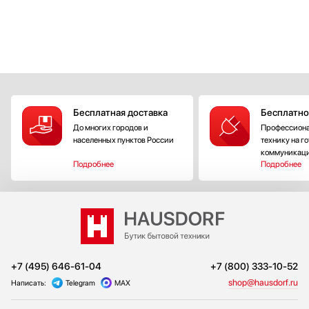
Бесплатная доставка
Бесплатно
До многих городов и
Профессиона
населенных пунктов России
технику на г
коммуникац
Подробнее
Подробнее
+7 (495) 646-61-04
+7 (800) 333-10-52
shop@hausdorf.ru
Написать:
Telegram
MAX