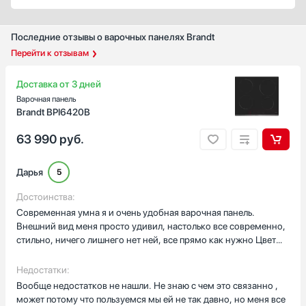
Количество электрических конфорок
Последние отзывы о варочных панелях Brandt
4
Перейти к отзывам
5
2
Доставка от 3 дней
3
Варочная панель
1
Brandt BPI6420B
Показать все
63 990
руб.
Количество газовых конфорок
4
Дарья
5
5
Достоинства:
6
Современная умна я и очень удобная варочная панель.
2
Внешний вид меня просто удивил, настолько все современно,
1
стильно, ничего лишнего нет ней, все прямо как нужно Цвет
варочной панели тоже очень приятный глазу. Покрытие
Показать все
максимально качественное и приятное. Что даже при уборке
Недостатки:
Ширина встраивания, см
не остается никаких следов даже если ты обычной влажной
Вообще недостатков не нашли. Не знаю с чем это связанно ,
тряпкой проходишься. Так же не остается никаких отпечатков
может потому что пользуемся мы ей не так давно, но меня все