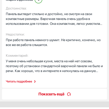
Достоинства:
Панель выглядит стильно и достойно, не смотря на свои
компактные размеры. Варочная панель очень удобна в
использовании для готовки. Она компактная, легко уместилась
на кухне, которая у нас очень маленькая. Панель надежная и
материалы качественные. Стеклокерамика прочная, не боится
Недостатки:
ударов. К тому же управление не сложное, я быстро
При работе панель немного шумит. Не критично, конечно, но
приспособилась. Готовлю на ней с большим удовольствием.
все же ее работа слышится.
Она обслуживает нашу небольшую семью из 3-х человек.
Панель легко моется, так как нет ни каких выступающих
Комментарий:
деталей. А что касается скорости нагрева и точности
У меня очень небольшая кухня, места на ней нет совсем,
настройки температуры, тут даже лучше чем с газовой плитой,
поэтому об установки стандартной варочной панели не было и
надо только привыкнуть. Поверхность отлично выглядит даже
речи. Как хорошо, что в интернете я наткнулась на данную
после года эксплуатации, сколов и царапин нет.
модель. Она мне сразу понравилась, и решение о ее покупке
было моментальным. Она идеальная. Панель очень
Читать подробнее
функциональная, компактная, отлично вписалась на кухню. А
готовить на ней одно удовольствие. К работе никаких
Показать ещё
претензий нет, работает отлично, управление понятное.
Помыть тоже не составляет труда, легко отмывается.
Остаточное тепло показывает, кнопки от детей блокируются, в