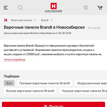
Варочные панели
Brandt
Варочные панели Brandt в Новосибирске
Аксессуары
AEG
35 моделей
Цены на варочные панели Brandt в Новосибирске от 06.08.2026
Аксессуары и принадлежности
Asko
Акустические системы
Barazza
Аромастанции
Bertazzoni
Варочные панели Brandt (Брандт) от официального дилера с бесплатной
доставкой и установкой. Фирменная гарантия производителя, скидки и
Барбекю
BORA
акции, модели от 23990 руб., поможем выбрать и купить варочную панель на
Беспроводные акустические системы
Bosch
выгодных условиях без переплаты. Новинки и хиты года, отзывы покупателей
и мнения специалистов, а также фотографии, техническая документация и
Блендеры
De Dietrich
видео моделей.
Вакуумные упаковщики
Electrolux
Варочные центры
Elica
Подборки
Вафельницы
Faber
Все
Газовые варочные панели Brandt
Индукционные варо
Вентиляторы
Falmec
Белые варочные панели Brandt
Черные варочные панели Bra
Весы
Franke
Винные шкафы
Fulgor Milano
Витрины
Gaggenau
Фильтр