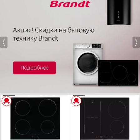
Базовый / Универсальный
Белый дизайн
Показать все
Расположение панели управления
Показать все параметры
Фронтальное управление
Найдено
35
товаров
Боковое управление
Обработка края
Без рамки
Прямой край
Скошенный край
Шлифованный передний край
ХАРАКТЕРИСТИКИ
ХАРАКТЕРИСТИКИ
Рамка Комфорт: скошенный фронт и металлическая рамка по бокам
Габариты (ВхШхГ), см:
6.6x59x52
Габариты (ВхШхГ), см:
6x58x51
Показать все
Цвет :
черный
Цвет :
черный
Панель конфорок:
стеклокерамика
Панель конфорок:
стеклокерамика
Материал решеток
Общее количество конфорок:
4
Общее количество конфорок:
4
Нержавеющая сталь
Эмалированная