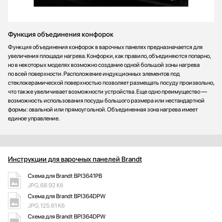
Функция объединения конфорок
Функция объединения конфорок в варочных панелях предназначается для
увеличения площади нагрева. Конфорки, как правило, объединяются попарно,
но в некоторых моделях возможно создание одной большой зоны нагрева
по всей поверхности. Расположение индукционных элементов под
стеклокерамической поверхностью позволяет размещать посуду произвольно,
что также увеличивает возможности устройства. Еще одно преимущество —
возможность использования посуды большого размера или нестандартной
формы: овальной или прямоугольной. Объединенная зона нагрева имеет
единое управление.
Инструкции для варочных панелей Brandt
Схема для Brandt BPI3641PB
JPG, 68.92 Кб
Схема для Brandt BPI364DPW
JPG, 125.61 Кб
Схема для Brandt BPI364DPW