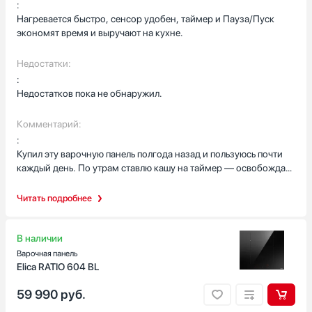
:
Нагревается быстро, сенсор удобен, таймер и Пауза/Пуск
Количество электрических конфорок
экономят время и выручают на кухне.
4
5
Недостатки:
2
:
3
Недостатков пока не обнаружил.
1
Комментарий:
Показать все
:
Количество газовых конфорок
Купил эту варочную панель полгода назад и пользуюсь почти
каждый день. По утрам ставлю кашу на таймер — освобождает
4
голову и не переживаю, что забуду снять с огня. Однажды
5
звонок срочный, пришлось отойти от кухни, включил Пауза/
Читать подробнее
6
Пуск — всё осталось под контролем, вернулся и продолжил
готовить без проблем. У меня дома маленький ребёнок,
2
поэтому блокировка управления и защитное отключение дают
В наличии
1
спокойствие: случайных включений не бывает, а если что-то
Варочная панель
Показать все
пойдёт не так, прибор сам отключится.
Elica RATIO 604 BL
Ширина встраивания, см
59 990
руб.
Индукция реально экономит время — посуда быстро греется,
и после жарки стеклокерамику легко протереть. Приятно, что