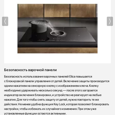
Безопасность варочной панели
Безопасность использования варочных панелей Elica повышается
с блокировкой панели управления от детей. Включение защиты производится
одним нажатием на сенсорную кнопку с изображением ключа. Кнопку
необходимо удерживать несколько секунд — после этого загорается
индикатор включения блокировки, и устройство не реагирует на любые
нажатия. Для того чтобы снять защиту от детей, нужно повторить те же
действия. Не менее удобна функция Key Lock, которая позволяет блокировать
настройки, чтобы избежать их случайного изменения. При этом уже
установленные функции остаются активными.