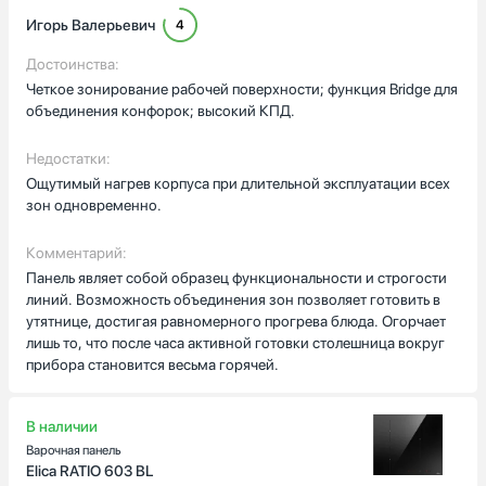
панель сама распознаёт посуду: маленькие сотейники не
Игорь Валерьевич
4
мешают, и энергия расходуется разумно. Один вечер
Глубина встраивания, см
принимал друзей, готовил несколько блюд одновременно —
Достоинства:
три зоны нагрева оказалось достаточно, можно гибко
Четкое зонирование рабочей поверхности; функция Bridge для
комбинировать кастрюли разного размера. Функция
объединения конфорок; высокий КПД.
медленного подогрева пригодилась, когда нужно было
держать суп тёплым до подачи.
Недостатки:
Страна производства
Ощутимый нагрев корпуса при длительной эксплуатации всех
Управление сенсорными кнопками точное, 9 ступеней
Австрия
зон одновременно.
мощности удобно подстроить под разную готовку. В целом,
Венгрия
техника делает кухонные процессы проще и надежнее,
Германия
экономит время и нервные клетки. Я доволен покупкой.
Комментарий:
Евросоюз
Панель являет собой образец функциональности и строгости
линий. Возможность объединения зон позволяет готовить в
Испания
утятнице, достигая равномерного прогрева блюда. Огорчает
Показать все
лишь то, что после часа активной готовки столешница вокруг
прибора становится весьма горячей.
Гарантия, мес
В наличии
Варочная панель
Elica RATIO 603 BL