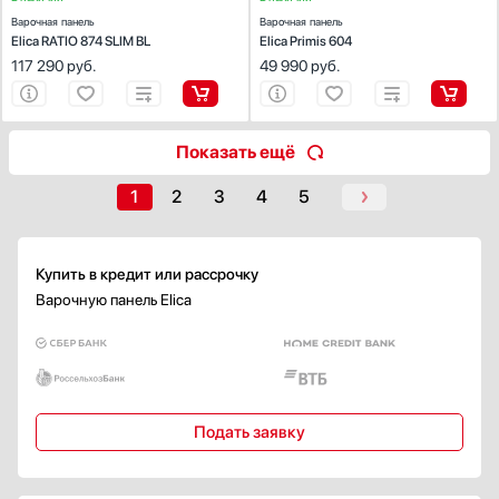
Чугунная
Варочная панель
Варочная панель
Elica RATIO 874 SLIM BL
Elica Primis 604
Индивидуальные чугунные решетки для всех конфорок
117 290
руб.
49 990
руб.
Составные чугунные решетки
Показать все
Встроенная вытяжка
Показать ещё
Есть
1
2
3
4
5
Электроподжиг
Есть
Автоматический
Купить в кредит или рассрочку
В каждой ручке
Варочную панель Elica
Газ-контроль
Есть
Безопасность
Подать заявку
Автоматическое выключение
Защита от перегрева
Защитное отключение