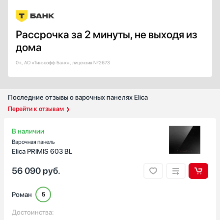
Принудительное отключение
Защита от перелива
Рассрочка за 2 минуты, не выходя из
Показать все
дома
Тип таймера
0+, АО «Тинькофф Банк», лицензия №2673
С отключением
Звуковой / минутник
Звуковой с отключением
Последние отзывы о варочных панелях Elica
Вытяжки
Перейти к отзывам
Для каждой конфорки
Показать все
В наличии
Количество индукционных конфорок
Варочная панель
Elica PRIMIS 603 BL
1
2
56 090
руб.
3
4
Роман
5
5
Достоинства:
Показать все