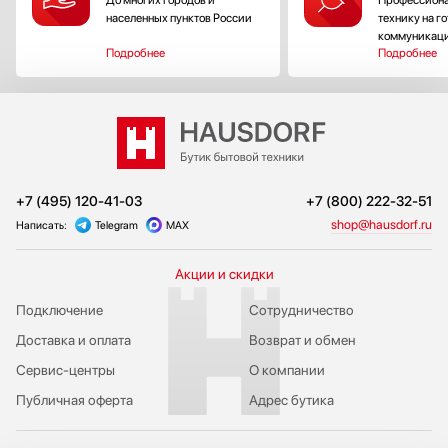
До многих городов и
Профессиона
населенных пунктов России
технику на г
коммуникац
Подробнее
Подробнее
+7 (495) 120-41-03
+7 (800) 222-32-51
shop@hausdorf.ru
Написать:
Telegram
MAX
Акции и скидки
Подключение
Сотрудничество
Доставка и оплата
Возврат и обмен
Сервис-центры
О компании
Публичная оферта
Адрес бутика