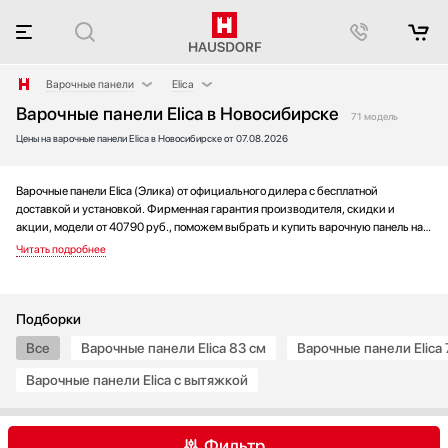
Варочные панели
Elica
Варочные панели Elica в Новосибирске
Аксессуары
AEG
71 модель
Цены на варочные панели Elica в Новосибирске от 07.08.2026
Аксессуары и принадлежности
Asko
Акустические системы
Barazza
Аромастанции
Bertazzoni
Варочные панели Elica (Элика) от официального дилера с бесплатной
доставкой и установкой. Фирменная гарантия производителя, скидки и
Барбекю
BORA
акции, модели от 40790 руб., поможем выбрать и купить варочную панель на
Беспроводные акустические системы
Bosch
выгодных условиях без переплаты. Новинки и хиты года, отзывы покупателей
и мнения специалистов, а также фотографии, техническая документация и
Блендеры
Brandt
видео моделей.
Вакуумные упаковщики
De Dietrich
Варочные центры
Electrolux
Подборки
Вафельницы
Faber
Все
Варочные панели Elica 83 см
Варочные панели Elica 
Вентиляторы
Falmec
Варочные панели Elica с вытяжкой
Весы
Franke
Винные шкафы
Fulgor Milano
Витрины
Gaggenau
Фильтр