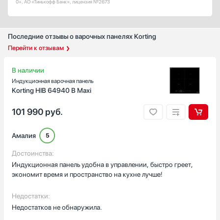
0+, АО «Тинькофф Банк», лицензия №2673
Показать все
Количество электрических конфорок
Последние отзывы о варочных панелях Korting
4
Перейти к отзывам
5
2
В наличии
3
Индукционная варочная панель
1
Korting HIB 64940 B Maxi
Показать все
101 990
руб.
Количество газовых конфорок
4
Амалия
5
5
Достоинства:
6
Индукционная панель удобна в управлении, быстро греет,
2
экономит время и пространство на кухне лучше!
1
Показать все
Недостатки:
Ширина встраивания, см
Недостатков не обнаружила.