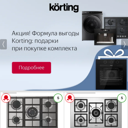
Дизайн-серия
Базовый / Универсальный
Белый дизайн
Показать все
Расположение панели управления
Показать все параметры
Фронтальное управление
Найдено
262
товара
Боковое управление
Обработка края
Без рамки
Прямой край
Скошенный край
Шлифованный передний край
ХАРАКТЕРИСТИКИ
ХАРАКТЕРИСТИКИ
Рамка Комфорт: скошенный фронт и металлическая рамка по бокам
5
5
Габариты (ВхШхГ), см:
5.5х72х50
Габариты (ВхШхГ), см:
5.5x75x51
Показать все
Цвет :
нержавеющая сталь
Цвет :
нержавеющая сталь
Панель конфорок:
нержавеющая сталь
Панель конфорок:
нержавеющая сталь
Материал решеток
Общее количество конфорок:
5
Общее количество конфорок:
5
Нержавеющая сталь