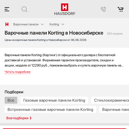
Варочные панели
Korting
Варочные панели Korting в Новосибирске
Аксессуары
AEG
262 модели
Цены на варочные панели Korting в Новосибирске от 06.08.2026
Аксессуары и принадлежности
Asko
Акустические системы
Barazza
Аромастанции
Bertazzoni
Варочные панели Korting (Кертинг) от официального дилера с бесплатной
доставкой и установкой. Фирменная гарантия производителя, скидки и
Барбекю
BORA
акции, модели от 12290 руб., поможем выбрать и купить варочную панель на
Беспроводные акустические системы
Bosch
выгодных условиях без переплаты. Новинки и хиты года, отзывы покупателей
и мнения специалистов, а также фотографии, техническая документация и
Блендеры
Brandt
видео моделей.
Вакуумные упаковщики
De Dietrich
Варочные центры
Electrolux
Подборки
Вафельницы
Elica
Все
Газовые варочные панели Korting
Стеклокерамическ
Вентиляторы
Faber
Встроенные газовые варочные панели Korting
Варочные пане
Весы
Falmec
Все подборки
Винные шкафы
Franke
Витрины
Fulgor Milano