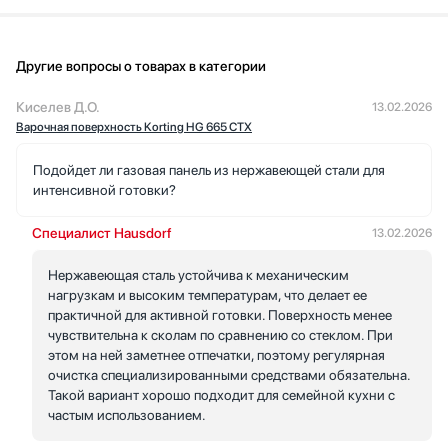
суп и одновременно подогревала соус — панель справилась
без накладок, фронтальное управление помогло не перепутать
зоны.
Другие вопросы о товарах в категории
После готовки очистка занимает мало времени —
стеклокерамика легко оттирается влажной тряпкой. Важна и
Киселев Д.О.
13.02.2026
общая экономия времени: нагрев быстрый, контроль точный,
Варочная поверхность Korting HG 665 CTX
блюда получаются более аккуратными. Я довольна покупкой и
чувствую себя увереннее на кухне благодаря безопасности и
Подойдет ли газовая панель из нержавеющей стали для
простоте использования этой панели.
интенсивной готовки?
Специалист Hausdorf
13.02.2026
Нержавеющая сталь устойчива к механическим
нагрузкам и высоким температурам, что делает ее
практичной для активной готовки. Поверхность менее
чувствительна к сколам по сравнению со стеклом. При
этом на ней заметнее отпечатки, поэтому регулярная
очистка специализированными средствами обязательна.
Такой вариант хорошо подходит для семейной кухни с
частым использованием.