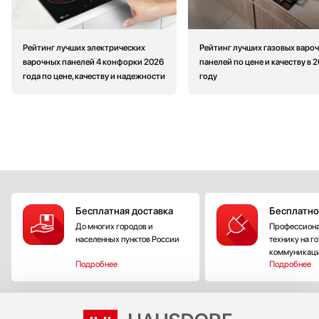
Рейтинг лучших электрических
Рейтинг лучших газовых варо
варочных панелей 4 конфорки 2026
панелей по цене и качеству в 
года по цене, качеству и надежности
году
Бесплатная доставка
Бесплатно
До многих городов и
Профессиона
населенных пунктов России
технику на г
коммуникац
Подробнее
Подробнее