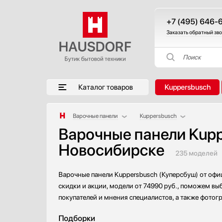
+7 (495) 646-
Заказать обратный зв
Поиск
Каталог товаров
Kuppersbusch
Варочные панели
Kuppersbusch
Варочные панели Kupp
Аксессуары
AEG
Новосибирске
Аксессуары и принадлежности
Asko
235 моделей
Акустические системы
Barazza
Аромастанции
Bertazzoni
Варочные панели Kuppersbusch (Куперсбуш) от офи
Барбекю
BORA
скидки и акции, модели от 74990 руб., поможем выб
Беспроводные акустические системы
Bosch
покупателей и мнения специалистов, а также фотог
Блендеры
Brandt
Подборки
Вакуумные упаковщики
De Dietrich