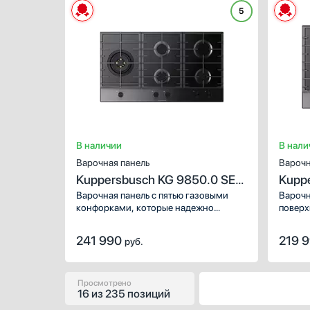
автома
5
и допо
В наличии
В нали
Варочная панель
Варочн
Kuppersbusch KG 9850.0 SE-
Kupp
E5
E5
Варочная панель с пятью газовыми
Варочн
конфорками, которые надежно
поверх
защищены от утечки топлива
стекла
специальной системой. Мощная
Центра
241 990
219 
руб.
конфорка слева имеет два ряда
пламен
пламени.
пригот
и подо
Просмотрено
16
из
235 позиций