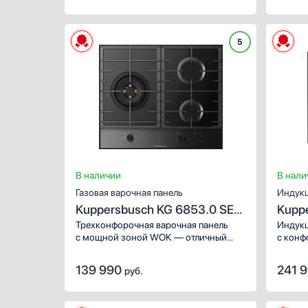
внимание на следующие зоны
нагрева, которые помогут
разнообразить повседневное меню:
5
Конфорка Вок (Wok).
В наличии
В нали
Газовая варочная панель
Индукц
Kuppersbusch KG 6853.0 SE-
Kuppe
E5
Трехконфорочная варочная панель
Индукц
с мощной зоной WOK — отличный
с конф
вариант для современной кухни.
объеди
Бесступенчатая регулировка
исполь
139 990
241 
руб.
мощности позволяет настраивать
Продви
пламя так, как нужно.
позвол
темпер