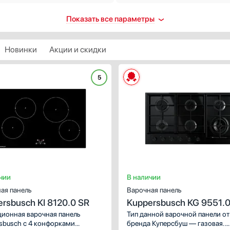
троподжиг
Количество индукционных
Показать все параметры
конфорок
ть
1
втоматический
Новинки
Акции и скидки
2
 каждой ручке
3
контроль
5
4
ХАРАКТЕРИСТИКИ
5
ть
Габариты (ВхШхГ), см:
5.4х59.8х51.8
Показать все
пасность
Цвет :
черное стекло
Количество электрических
Панель конфорок:
стеклокерамика
втоматическое выключение
конфорок
Общее количество конфорок:
4
щита от перегрева
4
ащитное отключение
5
ринудительное отключение
чии
В наличии
2
щита от перелива
ая панель
Варочная панель
3
ть все
rsbusch KI 8120.0 SR
Kuppersbusch KG 9551.0
1
таймера
E5
ионная варочная панель
Тип данной варочной панели от
Показать все
sbusch с 4 конфорками
бренда Куперсбуш — газовая.
 отключением