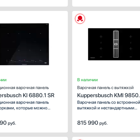
модель подходящей к любому
интерьеру.
чии
В наличии
ионная варочная панель
Варочная панель с вытяжкой
rsbusch KI 6880.1 SR
Kuppersbusch KMI 9850
Stainless Steel
ионная варочная панель
Варочная панель со встроенно
орками, которые можно
вытяжкой и нестандартными
нить функцией «моста» для
поворотными переключателями
зования крупной посуды.
которые можно расположить п
990
815 990
руб.
руб.
нутое сенсорное управление
столешницей. Широкий выбор
яет быстро регулировать
уровней мощности и специаль
атуру, включать
температурные режимы