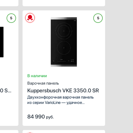
5
5
ХАРАКТЕРИСТИКИ
Габариты (ВхШхГ), см:
Цвет :
Панель конфорок:
закал
Общее количество конфо
В наличии
Варочная панель
.0 SR
Kuppersbusch VKE 3350.0 SR
й
Двухконфорочная варочная панель
из серии VarioLine — удачное
,
дополнение современной кухни, если
од
вам нужно увеличить площадь
84 990
руб.
приготовления. Также такая модель
ные
подходит владельцам маленьких
квартир и тем, кто редко готовит