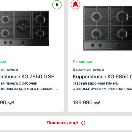
тические программы
приготовления.
5
лнительные функции.
чии
В наличии
ая панель
Варочная панель
ersbusch KG 7850.0 SE-
Kuppersbusch KG 6850.
E5
ая панель с рабочей
Газовая варочная панель
ностью из крепкого надежного
с автоматическим электропод
 и пятью конфорками.
и полной защитой от утечки газ
льная горелка имеет два ряда
Латунные горелки отлично пер
990
139 990
руб.
руб.
и, отлично подходит для
нагрев, являются надежными
овления в сковородках WOK
и долговечными.
бной посуде.
Показать ещё