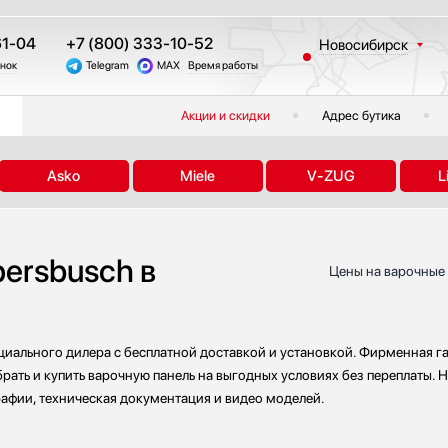
61-04
+7 (800) 333-10-52
Новосибирск
онок
Telegram
MAX
Время работы
Москва
Санкт-Петербург
Акции и скидки
Адрес бутика
Казань
Краснодар
Asko
Miele
V-ZUG
L
Екатеринбург
Тюмень
Челябинск
ersbusch в
Другие регионы
Цены на варочные 
циального дилера с бесплатной доставкой и установкой. Фирменная г
рать и купить варочную панель на выгодных условиях без переплаты. Н
рафии, техническая документация и видео моделей.