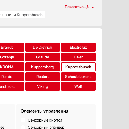
е панели Kuppersbusch
 панели 60 см Kuppersbusch
Brandt
De Dietrich
Electrolux
Gorenje
Graude
Haier
KRONA
Kuppersberg
Kuppersbusch
Pando
Restart
Schaub Lorenz
Vestfrost
Viking
Wolf
Элементы управления
Сенсорные кнопки
рев
Сенсорный слайдер