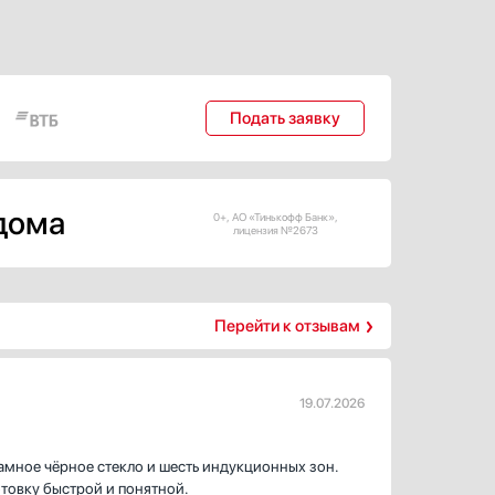
Подать заявку
 дома
0+, АО «Тинькофф Банк»,
лицензия №2673
Перейти к отзывам
19.07.2026
рамное чёрное стекло и шесть индукционных зон.
товку быстрой и понятной.