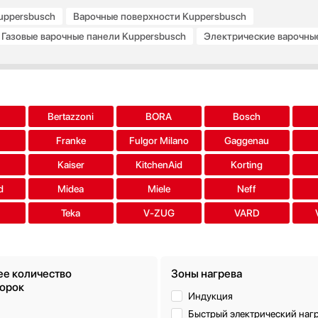
uppersbusch
Варочные поверхности Kuppersbusch
Газовые варочные панели Kuppersbusch
Электрические варочны
Сенсорные варочные панели Kuppersbusch
аль
Варочные панели Kuppersbusch с 4 конфорками
Варочные
a
Bertazzoni
BORA
Bosch
Franke
Fulgor Milano
Gaggenau
s
Kaiser
KitchenAid
Korting
d
Midea
Miele
Neff
Teka
V-ZUG
VARD
е количество
Зоны нагрева
орок
Индукция
Быстрый электрический наг