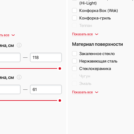
(Hi-Light)
Конфорка Вок (Wok)
Конфорка-гриль
Теппан
Показать все
ть все
Материал поверхности
на, см
Закаленное стекло
Нержавеющая сталь
Стеклокерамика
Чугун
ина, см
Эмаль
Показать все