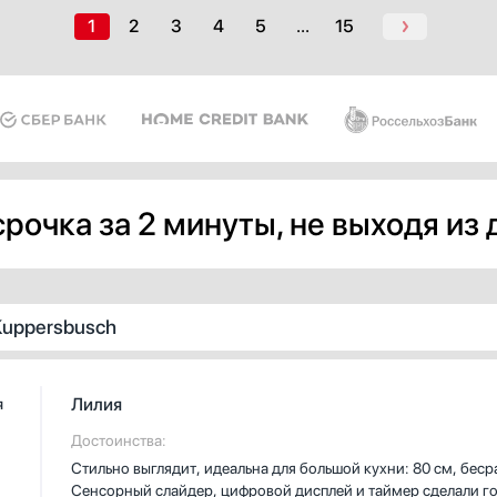
1
2
3
4
5
...
15
рочка за 2 минуты, не выходя из
Kuppersbusch
Лилия
я
Достоинства:
Стильно выглядит, идеальна для большой кухни: 80 см, бес
Сенсорный слайдер, цифровой дисплей и таймер сделали го