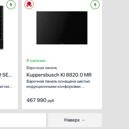
дома.
5
5
ХАРАКТЕРИСТИКИ
Габариты (ВхШхГ), см:
Цвет :
Панель конфорок:
ме
Общее количество конфо
В наличии
Варочная панель
0 SE-
Kuppersbusch KI 8820.0 MR
Варочная панель оснащена шестью
жигом
индукционными конфорками.
а.
Благодаря функциям поддержания
едают
тепла, паузы и объединения
467 990
руб.
нескольких зон нагрева в одну
вы можете без труда реализовывать
все свои кулинарные идеи.
Наверх