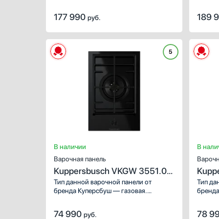
стандартной и повышенной
Чугунная
и реж
мощности.
Power.
Зв
Индивидуальные чугунные
177 990
189 
руб.
вровен
решетки для всех конфорок
З
Составные чугунные решетки
В
Д
Показать все
5
Показа
Встроенная вытяжка
Есть
В наличии
В нали
Варочная панель
Варочн
Kuppersbusch VKGW 3551.0
Kupp
SR-E5
SR-E
Тип данной варочной панели от
Тип да
бренда Куперсбуш — газовая.
бренда
Используйте ее для приготовления
Исполь
любимых блюд и совершенствования
любимы
74 990
78 9
руб.
кулинарных умений. Обратите
кулина