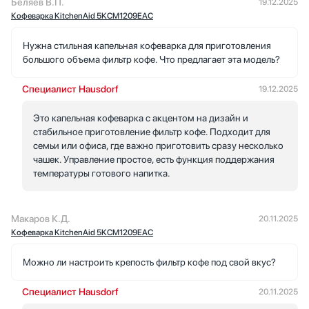
Беляев В.П.
19.12.2025
когда заходили гости.
Кофеварка KitchenAid 5KCM1209EAC
Вес небольшой, переносить удобно, прибор не занимает
Нужна стильная капельная кофеварка для приготовления
много места. Мощность обеспечивает быстрый прогрев и
большого объема фильтр кофе. Что предлагает эта модель?
заваривание. После нескольких недель использования могу
сказать, что устройство делает своё дело без лишней суеты.
Специалист Hausdorf
19.12.2025
Важно для меня, что уход простойсъёмные элементы и
подсказки на дисплее помогают поддерживать порядок. Я
Это капельная кофеварка с акцентом на дизайн и
доволен покупкой.
стабильное приготовление фильтр кофе. Подходит для
семьи или офиса, где важно приготовить сразу несколько
чашек. Управление простое, есть функция поддержания
температуры готового напитка.
Макаров К.Д.
20.11.2025
Кофеварка KitchenAid 5KCM1209EAC
Можно ли настроить крепость фильтр кофе под свой вкус?
Специалист Hausdorf
20.11.2025