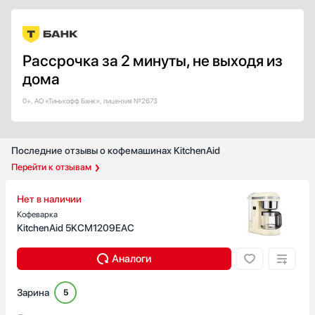
Есть
TFT
LCD
LED
Рассрочка за 2 минуты, не выходя из
Цветной
дома
Показать все
0+, АО «Тинькофф Банк», лицензия №2673
Дизайн-линия
Базовый / Универсальный
Городской
Последние отзывы о кофемашинах KitchenAid
Дизайнерский
Перейти к отзывам
Интеллектуальный
Классика
Нет в наличии
Кофеварка
Показать все
KitchenAid 5KCM1209EAC
Страна производства
Аналоги
Австрия
Германия
Зарина
5
Евросоюз
Италия