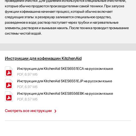
проведения очистки. Для удаления используются специальные очистители,
которые обычно продаются производителями самой техники. При запуске
функции кофемашина начинает процесс, который обычно включает
следующие этапы: в резервуар заливается специальное средство,
разведенное в воде; раствор поступает через трубки и нагревательные
элементы, растворяя и вымывая накипь. После техника проводит промывание
системы чистой водой.
Инструкции для кофемашин KitchenAid
Инструкция для KitchenAid 5KES6551ECA на русском языке
PDF, 6.97 Мб
Инструкция для KitchenAid 5KES6551EJP на русском языке
PDF, 6.97 Мб
Инструкция для KitchenAid 5KES8556EBK на русском языке
PDF, 8.57 Мб
Смотреть все инструкции