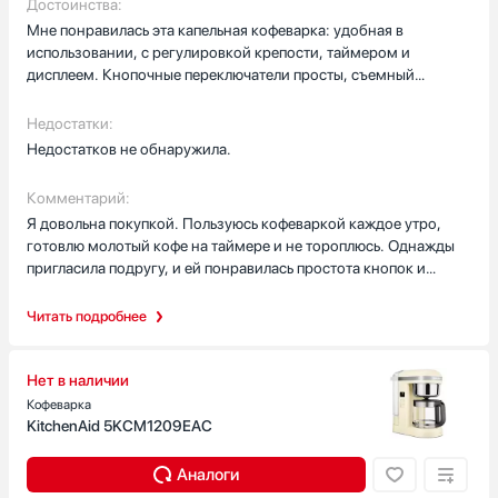
Достоинства:
Китай
Мне понравилась эта капельная кофеварка: удобная в
использовании, с регулировкой крепости, таймером и
Показать все
дисплеем. Кнопочные переключатели просты, съемный
Гарантия, мес
резервуар для воды на 1700 мл и стеклянный графин
облегчают уход. Есть многоразовый фильтр, противокапельная
12
Недостатки:
система, поддержание температуры и индикация очистки.
Недостатков не обнаружила.
Корпус пластик, приятный бежевый цвет, использую молотый
кофе; есть индикатор нагрева.
Комментарий:
Я довольна покупкой. Пользуюсь кофеваркой каждое утро,
готовлю молотый кофе на таймере и не тороплюсь. Однажды
пригласила подругу, и ей понравилась простота кнопок и
контрастный дисплей — напиток был горячим благодаря
поддержанию температуры. Съемный резервуар и стеклянный
Читать подробнее
графин легко мыть. Маленький вес и автоматическое
отключение добавляют спокойствия.
Нет в наличии
Кофеварка
KitchenAid 5KCM1209EAC
Аналоги