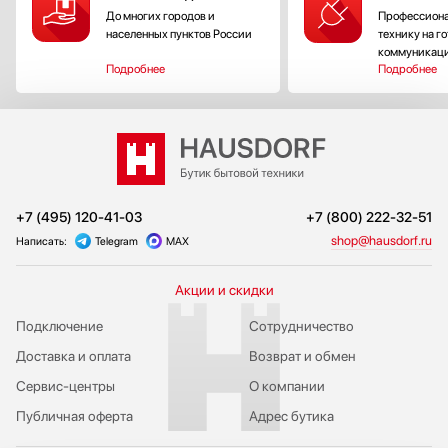
До многих городов и
Профессиона
населенных пунктов России
технику на г
коммуникац
Подробнее
Подробнее
+7 (495) 120-41-03
+7 (800) 222-32-51
shop@hausdorf.ru
Написать:
Telegram
MAX
Акции и скидки
Подключение
Сотрудничество
Доставка и оплата
Возврат и обмен
Сервис-центры
О компании
Публичная оферта
Адрес бутика