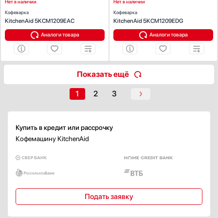
Нет в наличии
Нет в наличии
Есть
Кофеварка
Кофеварка
Чашек
KitchenAid 5KCM1209EAC
KitchenAid 5KCM1209EDG
Переключателей
Аналоги товара
Аналоги товара
Дисплея
Зоны приготовления
Показать все
Показать ещё
Противокапельная система
1
2
3
Есть
Элементы управления
Кнопочные
Купить в кредит или рассрочку
Сенсорные
Кофемашину KitchenAid
Поворотные
Сенсорные / поворотные
Сенсорные / кнопочные
Показать все
Подать заявку
Дисплей