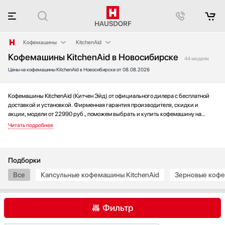
Кофемашины
KitchenAid
Кофемашины KitchenAid в Новосибирске
Аксессуары
AEG
44 модели
Цены на кофемашины KitchenAid в Новосибирске от 08.08.2026
Аксессуары и принадлежности
Asko
Акустические системы
Barazza
Аромастанции
Bertazzoni
Кофемашины KitchenAid (Китчен Эйд) от официального дилера с бесплатной
доставкой и установкой. Фирменная гарантия производителя, скидки и
Барбекю
BORK
акции, модели от 22990 руб., поможем выбрать и купить кофемашину на
Беспроводные акустические системы
Bosch
выгодных условиях без переплаты. Новинки и хиты года, отзывы покупателей
и мнения специалистов, а также фотографии, техническая документация и
Блендеры
De Dietrich
видео моделей.
Вакуумные упаковщики
DeLonghi
Варочные панели
Electrolux
Подборки
Варочные центры
Fulgor Milano
Все
Капсульные кофемашины KitchenAid
Зерновые кофе
Вафельницы
Gaggenau
Вентиляторы
Gorenje
Фильтр
Весы
Graude
Винные шкафы
Hyundai