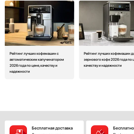
Рейтинг лучших кофемашин с
Рейтинг лучших кофемашин д
автоматическим капучинатором
зернового кофе 2026 года по ц
2026 года по цене, качеству и
качеству и надежности
надежности
Бесплатная доставка
Бесплатно