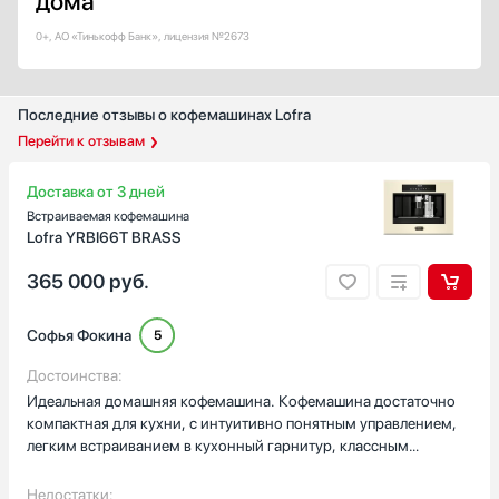
дома
Дизайн-линия
0+, АО «Тинькофф Банк», лицензия №2673
Базовый / Универсальный
Городской
Дизайнерский
Последние отзывы о кофемашинах Lofra
Интеллектуальный
Перейти к отзывам
Классика
Показать все
Доставка от 3 дней
Страна производства
Встраиваемая кофемашина
Lofra YRBI66T BRASS
Австрия
Германия
365 000
руб.
Евросоюз
Италия
Софья Фокина
5
Китай
Достоинства:
Показать все
Идеальная домашняя кофемашина. Кофемашина достаточно
компактная для кухни, с интуитивно понятным управлением,
Гарантия, мес
легким встраиванием в кухонный гарнитур, классным
12
результатом ее работы. Есть возможность варить капучино,
латте, экспрессо из зернового и молотого кофе с разной
Недостатки: