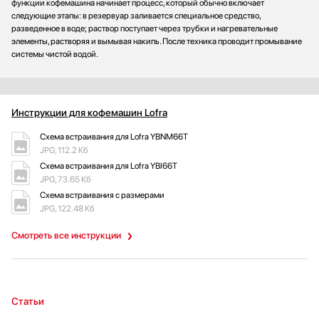
функции кофемашина начинает процесс, который обычно включает
следующие этапы: в резервуар заливается специальное средство,
разведенное в воде; раствор поступает через трубки и нагревательные
элементы, растворяя и вымывая накипь. После техника проводит промывание
системы чистой водой.
Инструкции для кофемашин Lofra
Схема встраивания для Lofra YBNM66T
JPG, 112.2 Кб
Схема встраивания для Lofra YBI66T
JPG, 73.65 Кб
Схема встраивания с размерами
JPG, 122.48 Кб
Смотреть все инструкции
Статьи