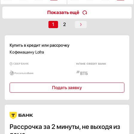
Противокапельная система
Показать ещё
Есть
1
2
Элементы управления
Кнопочные
Сенсорные
Купить в кредит или рассрочку
Поворотные
Кофемашину Lofra
Сенсорные / поворотные
Сенсорные / кнопочные
Показать все
Дисплей
Подать заявку
Есть
TFT
LCD
LED
Цветной
Рассрочка за 2 минуты, не выходя из
Показать все