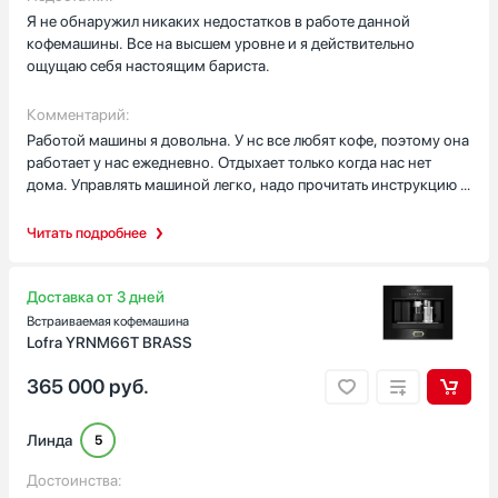
степенью помола, крепости и температуры. Работая с этой
Я не обнаружил никаких недостатков в работе данной
машиной чувствуешь себя бористо. Это обалденное чувство,
кофемашины. Все на высшем уровне и я действительно
когда такой предмет у тебя на кухне! Мы очень довольны
ощущаю себя настоящим бариста.
приобретению! Теперь к нам часто стали приходить гости на
чащечку божественного напитка. Кофе варится быстро. В
Комментарий:
последствие машина легко моется, в этом нет ни каких
Работой машины я довольна. У нс все любят кофе, поэтому она
трудностей. Ну и в интерьере она создает изюминку, все на
работает у нас ежедневно. Отдыхает только когда нас нет
нее сразу обращают внимание. Отличная машина, это самое
дома. Управлять машиной легко, надо прочитать инструкцию и
классное наше приобретение.
все будет понятно. Управление электронное, кнопок не много,
и они все понятные, освоиться с кофемашиной было очень
Читать подробнее
легко. Всем рекомендую!
Доставка от 3 дней
Встраиваемая кофемашина
Lofra YRNM66T BRASS
365 000
руб.
Линда
5
Достоинства: