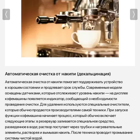
Автоматическая очистка от накипи (декальцинация)
Автоматическая очистка от накипи помогает поддерживать устройство
в хорошем состоянии и продлевает срок службы. Современные модели
оснащены датчиками, которые отслеживают уровень накипи — на дисплее
кофемашины появляется индикатор, сообщающий о необходимости
проведения очистки. Для удаления используются специальные очистители,
которые обычно продаются производителями самой техники. При запуске
функции кофемашина начинает процесс, который обычно включает
следующие этапы: в резервуар заливается специальное средство,
разведенное в воде; раствор поступает через трубки и нагревательные
элементы, растворяя и вымывая накипь. После техника проводит промывание
системы чистой водой.