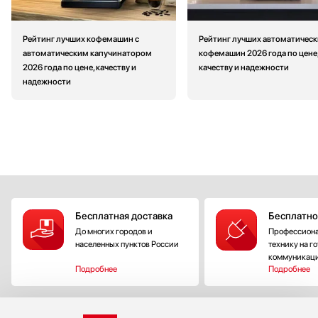
Рейтинг лучших кофемашин с
Рейтинг лучших автоматическ
автоматическим капучинатором
кофемашин 2026 года по цене
2026 года по цене, качеству и
качеству и надежности
надежности
Бесплатная доставка
Бесплатно
До многих городов и
Профессиона
населенных пунктов России
технику на г
коммуникац
Подробнее
Подробнее