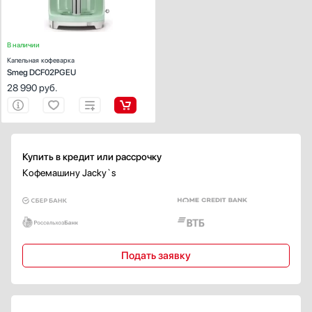
Классика
Показать все
В наличии
Страна производства
Капельная кофеварка
Smeg DCF02PGEU
Австрия
28 990
руб.
Германия
Евросоюз
Италия
Китай
Купить в кредит или рассрочку
Показать все
Кофемашину Jacky`s
Гарантия, мес
36
Подать заявку