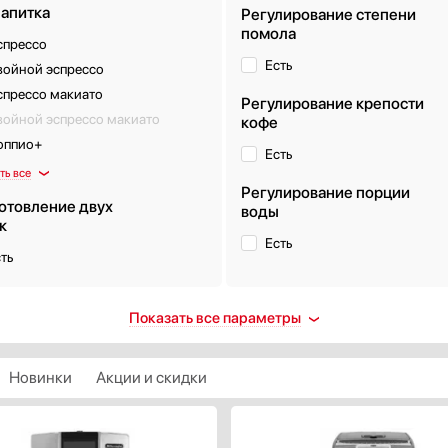
напитка
Регулирование степени
помола
спрессо
Есть
войной эспрессо
спрессо макиато
Регулирование крепости
войной эспрессо макиато
кофе
оппио+
Есть
ть все
Регулирование порции
отовление двух
воды
к
Есть
ть
м чаши для зерен, г
Элементы управления
Показать все параметры
Кнопочные
Сенсорные
Новинки
Акции и скидки
Поворотные
ветка
Сенсорные / поворотные
Сенсорные / кнопочные