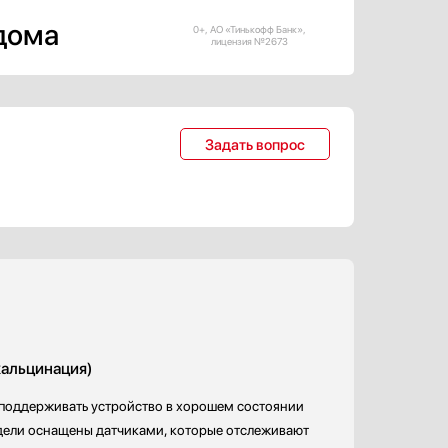
 дома
0+, АО «Тинькофф Банк»,
лицензия №2673
Задать вопрос
кальцинация)
 поддерживать устройство в хорошем состоянии
дели оснащены датчиками, которые отслеживают