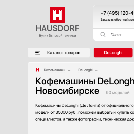
+7 (495) 120-4
Заказать обратный зв
Поиск
Каталог товаров
DeLonghi
Кофемашины
DeLonghi
Кофемашины DeLonghi
Аксессуары
AEG
Новосибирске
Аксессуары и принадлежности
Asko
60 моделей
Акустические системы
Barazza
Аромастанции
Bertazzoni
Кофемашины DeLonghi (Де Лонги) от официального 
Барбекю
BORK
модели от 35000 руб., поможем выбрать и купить к
Беспроводные акустические системы
Bosch
специалистов, а также фотографии, техническая до
Блендеры
De Dietrich
Вакуумные упаковщики
Electrolux