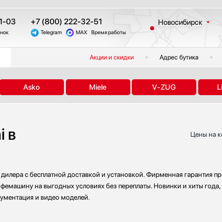
1-03
+7 (800) 222-32-51
Новосибирск
онок
Telegram
MAX
Время работы
Москва
Санкт-Петербург
Акции и скидки
Адрес бутика
Казань
Краснодар
Asko
Miele
V-ZUG
L
Екатеринбург
Тюмень
Челябинск
 в
Другие регионы
Цены на к
дилера с бесплатной доставкой и установкой. Фирменная гарантия пр
офемашину на выгодных условиях без переплаты. Новинки и хиты года,
кументация и видео моделей.