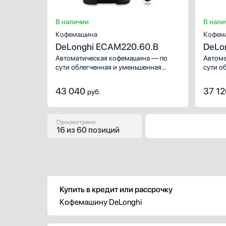
В наличии
В нали
Кофемашина
Кофем
DeLonghi ECAM220.60.B
DeLo
Автоматическая кофемашина — по
Автома
сути облегченная и уменьшенная
сути о
версия приборов из кафе, она
версия
обладает широкими возможностями,
облада
43 040
37 1
руб.
разнообразным меню и продуманной
разноо
системой контроля за процессом. Это
систем
отличный выбор как для дома, так и
отличн
для офиса. Простое и понятное
для оф
Просмотрено
16
из
60 позиций
управление — дополнительное
преимущество модели.
Производители разместили на
корпусе сенсорные переключатели.
Купить в кредит или рассрочку
Кофемашину DeLonghi