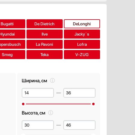
Bugatti
De Dietrich
DeLonghi
Hyundai
Ilve
Jacky`s
ppersbusch
La Pavoni
Lofra
Smeg
Teka
V-ZUG
Ширина, см
Высота, см