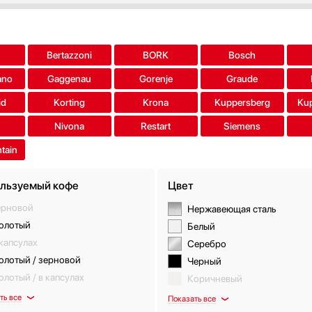
a
Bertazzoni
BORK
Bosch
ano
Gaggenau
Gorenje
Graude
id
Korting
Krona
Kuppersberg
Ku
Nivona
Restart
Siemens
tain
льзуемый кофе
Цвет
ерновой
Нержавеющая сталь
олотый
Белый
капсулах
Серебро
олотый / зерновой
Черный
лотый / в капсулах
Коричневый
ть все
Показать все