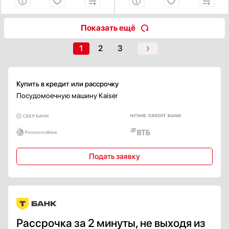
Половинная загрузка
Есть
Показать ещё
Класс энергопотребления
1
2
3
A
A+
Купить в кредит или рассрочку
A++
Посудомоечную машину Kaiser
А+++
B
Показать все
Класс сушки
Подать заявку
A
A+
B
C
D
Рассрочка за 2 минуты, не выходя из
Класс мойки