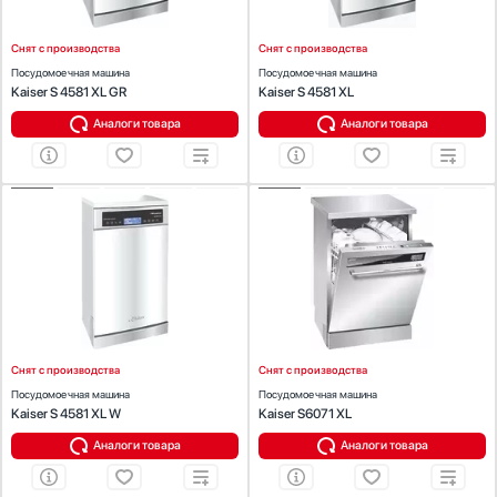
Снят с производства
Снят с производства
Посудомоечная машина
Посудомоечная машина
Тип управления
Показать все параметры
Kaiser S 4581 XL GR
Kaiser S 4581 XL
Электронное
Аналоги товара
Найдено
33
товара
Аналоги товара
Механическое
Дисплей
ХАРАКТЕРИСТИКИ
ХАРАКТЕРИСТИКИ
Есть
Установка :
отдельностоящая
Установка :
отдельностоящая
Вместимость (комплектов посуды):
9
Вместимость (комплектов посуды):
14
Сенсорный дисплей
Ширина (см):
45
Ширина (см):
60
Тип сушки:
конденсационная
Тип сушки:
турбосушка
Есть
Луч на полу
Есть
Снят с производства
Снят с производства
Посудомоечная машина
Посудомоечная машина
Отсрочка запуска
Kaiser S 4581 XL W
Kaiser S6071 XL
Есть
Аналоги товара
Аналоги товара
Внутренняя подсветка