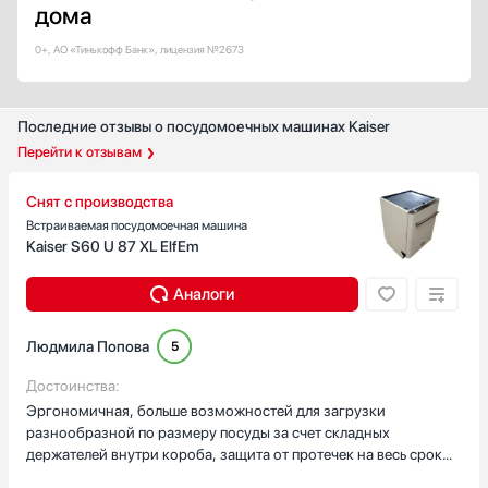
дома
A
0+, АО «Тинькофф Банк», лицензия №2673
A+
A++
B
Последние отзывы о посудомоечных машинах Kaiser
C
Перейти к отзывам
Автоматическое открывание двери в конце цикла
Есть
Снят с производства
Встраиваемая посудомоечная машина
Открывание двери нажатием или постукиванием
Kaiser S60 U 87 XL ElfEm
Да
Аналоги
Цвет
Белый
Людмила Попова
5
Под фасад
Достоинства:
Синий
Эргономичная, больше возможностей для загрузки
разнообразной по размеру посуды за счет складных
Черный
держателей внутри короба, защита от протечек на весь срок
Желтый / Оранжевый
службы, есть дисплей и таймер отсрочки, конденсационная