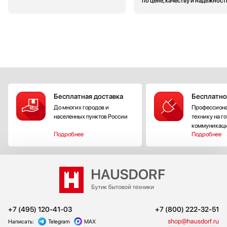
по цене, качеству и надежност
Бесплатная доставка
Бесплатно
До многих городов и
Профессиона
населенных пунктов России
технику на г
коммуникац
Подробнее
Подробнее
+7 (495) 120-41-03
+7 (800) 222-32-51
shop@hausdorf.ru
Написать:
Telegram
MAX