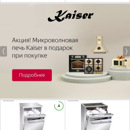
Есть
Расход воды, л/цикл
Уровень шума, дБ
Защита от протечек
Есть
Полная
Корпус
Шланги
ХАРАКТЕРИСТИКИ
ХАРАКТЕРИСТИКИ
4
Контроль воды (AquaControl)
Установка :
отдельностоящая
Установка :
встраиваемая
Аквастоп (AquaStop)
Вместимость (комплектов посуды):
9
Тип встраивания:
с открытой панелью
Ширина (см):
45
Вместимость (комплектов посуды):
14
Полный Аквастоп (AquaStop)
Тип сушки:
турбосушка
Ширина (см):
60