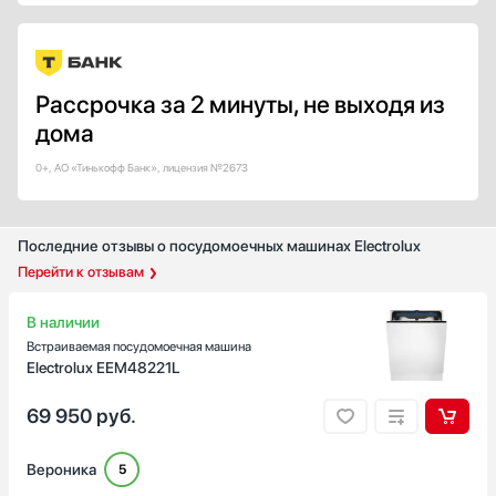
Крепление фасада
Жесткое
Скользящее
Половинная загрузка
Рассрочка за 2 минуты, не выходя из
дома
Есть
Класс энергопотребления
0+, АО «Тинькофф Банк», лицензия №2673
A
A+
Последние отзывы о посудомоечных машинах Electrolux
A++
Перейти к отзывам
А+++
B
В наличии
Показать все
Встраиваемая посудомоечная машина
Electrolux EEM48221L
Класс сушки
A
69 950
руб.
A+
B
Вероника
5
C