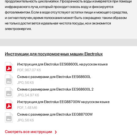
продолжительность цикла мойки. Прозрачность воды измеряется при помощи
инфракрасного луча, который проходит сквозь воду и фиксируется
фотоэлементом. Если в воде отсутствуют остатки пищи и моющего средства,
и сигнал получен, время полоскания может быть сокращено: таким образом
не только достигается идеальная чистота посуды, но и экономится
электроэнергия.
Инструкции для посудомоечных машин Electrolux
Инструкция для Electrolux EES68600L на русском языке
PDF, 967.07 Кб
Схема с размерами для Electrolux EES68600L
JPG, 56 Кб
Схема с размерами для Electrolux EES68600L 2
JPG, 54.97 Кб
Инструкция для Electrolux EEG88700W на русском языке
PDF, 1.48 Мб
Схема с размерами для Electrolux EEG88700W
JPG, 56 Кб
Смотреть все инструкции