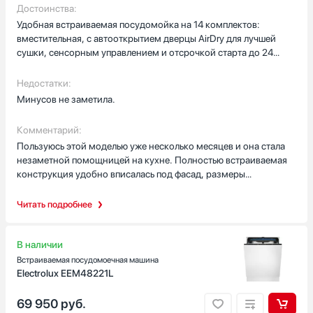
Достоинства:
D
Удобная встраиваемая посудомойка на 14 комплектов:
вместительная, с автооткрытием дверцы AirDry для лучшей
Класс мойки
сушки, сенсорным управлением и отсрочкой старта до 24
A
часов.
A+
Недостатки:
A++
Минусов не заметила.
B
Комментарий:
C
Пользуюсь этой моделью уже несколько месяцев и она стала
Автоматическое открывание двери в конце цикла
незаметной помощницей на кухне. Полностью встраиваемая
Есть
конструкция удобно вписалась под фасад, размеры
81.8×59.6×55 см подошли под стандартный модуль, и выглядит
Открывание двери нажатием или постукиванием
как часть мебели. Вместимость на 14 комплектов реально
Читать подробнее
выручает: после семейных обедов все тарелки и кастрюли
Да
помещаются без перекладываний. Понравился режим AirDry —
Цвет
в конце цикла дверца приоткрывается, и пластиковые
В наличии
контейнеры и чашки сушатся лучше, чем в старой машине.
Встраиваемая посудомоечная машина
Белый
Сенсорное управление простое и понятное, набор из восьми
Electrolux EEM48221L
Под фасад
программ и четыре температурных режима дают выбор для
грязной посуды и для хрупкой посуды; экономичная
69 950
руб.
Синий