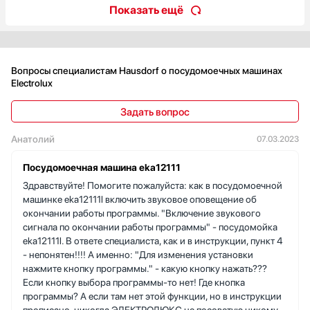
Показать ещё
и бокалы на мягких держателях (SoftSpikes) остаются без
разводов. Сенсорное управление интуитивно понятное, есть 8
программ и 4 температурных режима — можно выбрать
экономичное или более интенсивное мытьё. Функция
самоочистки облегчает уход, отложения внутри уходят проще.
Вопросы специалистам Hausdorf о посудомоечных машинах
Таймер отложенного старта 1–24 ч позволяет запустить цикл
Electrolux
ночью или к утру, когда я в отъезде. Знаю, что расход воды —
10.5 л за цикл и энергопотребление около 0.85 кВт, при этом
Задать вопрос
мойка и сушка класса A — посуда выходит действительно
сухой. Жёсткое крепление фасада спрятало технику под моей
Анатолий
07.03.2023
мебелью, и защита от протечек даёт спокойствие. В реальной
жизни это значит: после ужина загружаю, ставлю отложенный
Посудомоечная машина eka12111
старт, утром открываю дверь и сразу ставлю стол — удобно и
Здравствуйте! Помогите пожалуйста: как в посудомоечной
экономно! Рекомендую тем, кто ценит продуманную
машинке eka12111l включить звуковое оповещение об
интеграцию и простоту в ежедневном использовании.
окончании работы программы. "Включение звукового
сигнала по окончании работы программы" - посудомойка
eka12111l. В ответе специалиста, как и в инструкции, пункт 4
- непонятен!!!! А именно: "Для изменения установки
нажмите кнопку программы." - какую кнопку нажать???
Если кнопку выбора программы-то нет! Где кнопка
программы? А если там нет этой функции, но в инструкции