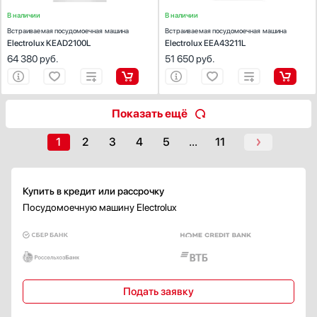
Уровень шума (дБ):
46
Аквастоп (AquaStop)
В наличии
В наличии
Полный Аквастоп (AquaStop)
Встраиваемая посудомоечная машина
Встраиваемая посудомоечная машина
Electrolux KEAD2100L
Electrolux EEA43211L
Защита от воды (AquaSafe)
64 380
руб.
51 650
руб.
Водонепроницаемый (Waterproof)
Одноступенчатая
Многоступенчатая
Показать ещё
Защита от детей
1
2
3
4
5
...
11
Есть
Электронная
Механическая
Купить в кредит или рассрочку
Безопасно для детей (KidSafe)
Посудомоечную машину Electrolux
Система защиты стекла
Есть
Сенсор чистоты воды
Подать заявку
Есть