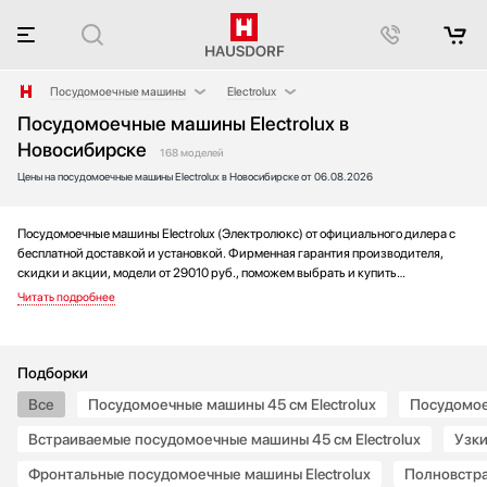
Посудомоечные машины
Electrolux
Посудомоечные машины Electrolux в
Аксессуары
AEG
Новосибирске
Аксессуары и принадлежности
Asko
168 моделей
Цены на посудомоечные машины Electrolux в Новосибирске от 06.08.2026
Акустические системы
Barazza
Аромастанции
Bertazzoni
Посудомоечные машины Electrolux (Электролюкс) от официального дилера с
Барбекю
Bosch
бесплатной доставкой и установкой. Фирменная гарантия производителя,
Беспроводные акустические системы
Brandt
скидки и акции, модели от 29010 руб., поможем выбрать и купить
Блендеры
De Dietrich
посудомоечную машину на выгодных условиях без переплаты. Новинки и хиты
года, отзывы покупателей и мнения специалистов, а также фотографии,
Вакуумные упаковщики
Franke
техническая документация и видео моделей.
Варочные панели
Fulgor Milano
Варочные центры
Gaggenau
Подборки
Вафельницы
Gorenje
Все
Посудомоечные машины 45 см Electrolux
Посудомое
Вентиляторы
Graude
Встраиваемые посудомоечные машины 45 см Electrolux
Узки
Весы
Haier
Фронтальные посудомоечные машины Electrolux
Полновстра
Винные шкафы
Hyundai