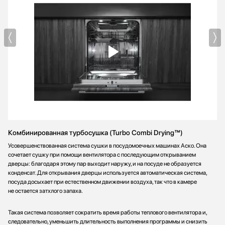
Комбинированная турбосушка (Turbo Combi Drуing™)
Усовершенствованная система сушки в посудомоечных машинах Аско. Она
сочетает сушку при помощи вентилятора с последующим открыванием
дверцы: благодаря этому пар выходит наружу, и на посуде не образуется
конденсат. Для открывания дверцы используется автоматическая система,
посуда досыхает при естественном движении воздуха, так что в камере
не остается затхлого запаха.
Такая система позволяет сократить время работы теплового вентилятора и,
следовательно, уменьшить длительность выполнения программы и снизить