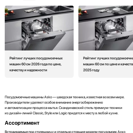
Рейтинг лучших посудомоечных
Рейтинг лучших посудомоечн
машин 60 см 2026 года по цене,
машин 60 см по цене и качеств
качеству и надежности
2025 году
Посудомоечные машины Asko — шведская техника, известная во всем мире.
Производители уделяют особое внимание энергосбережению
и автоматизации процесса мытья. Скандинавский стиль премиум-техники
из дизайн-линий Classic, Style или Logic придется к месту в любой кухне.
Ассортимент
Встраиваемые под столешницу и отдельно стоящие модели посудомоек Аско