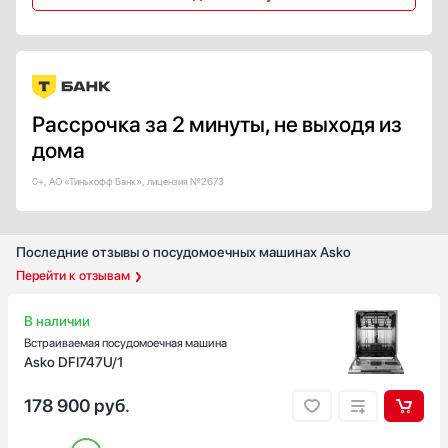
Крепление фасада
Жесткое
Скользящее
Половинная загрузка
Есть
Рассрочка за 2 минуты, не выходя из
дома
Класс энергопотребления
A
0+, АО «Тинькофф Банк», лицензия №2673
A+
A++
Последние отзывы о посудомоечных машинах Asko
А+++
Перейти к отзывам
B
Показать все
В наличии
Класс сушки
Встраиваемая посудомоечная машина
Asko DFI747U/1
A
A+
178 900
руб.
B
C