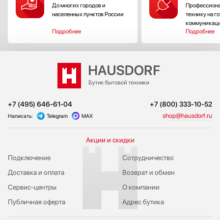
Корзины Premium с частой решеткой легко скользят на телескопических
До многих городов и
Профессиона
направляющих;
населенных пунктов России
технику на г
Световой индикатор трех различных цветов информирует о ходе работы.
коммуникац
Подробнее
Подробнее
Наши предложения
Купить элитную технику от Аско приглашает официальный сайт магазина
«Хаусдорф» в Новосибирске. Мы доставим и установим машину бесплатно.
+7 (495) 646-61-04
+7 (800) 333-10-52
shop@hausdorf.ru
Написать:
Telegram
MAX
Акции и скидки
Подключение
Сотрудничество
Доставка и оплата
Возврат и обмен
Сервис-центры
О компании
Публичная оферта
Адрес бутика