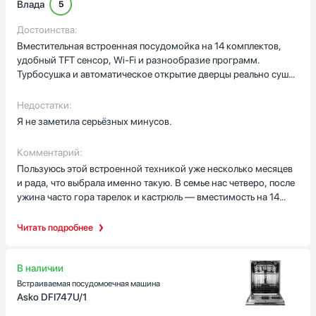
Влада
5
D
Достоинства:
Класс мойки
Вместительная встроенная посудомойка на 14 комплектов,
удобный TFT сенсор, Wi‑Fi и разнообразие программ.
A
Турбосушка и автоматическое открытие дверцы реально сушат
A+
посуду до сухого блеска.
A++
Недостатки:
B
Я не заметила серьёзных минусов.
C
Автоматическое открывание двери в конце цикла
Комментарий:
Пользуюсь этой встроенной техникой уже несколько месяцев
Есть
и рада, что выбрала именно такую. В семье нас четверо, после
ужина часто гора тарелок и кастрюль — вместимость на 14
Открывание двери нажатием или постукиванием
комплектов спасает: можно запихнуть и большие сковороды, и
Да
бокалы для вина на отдельную полку. Instant Lift позволил
Читать подробнее
поднять верхнюю корзину, когда надо поместить высокий
Цвет
стакан, а складывающиеся держатели для тарелок и держатель
Белый
для бутылок удобны для нестандартной посуды. Режимы
В наличии
поражают: у меня есть экономичная и быстрая программы для
Встраиваемая посудомоечная машина
Под фасад
повседневных нужд, интенсивная для пригоревшей посуды,
Asko DFI747U/1
Синий
гигиеничная и даже режим для пластиковой посуды. Люблю