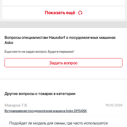
качество и практичность!
стекла до мощной очистки сильно загрязнённой
посуды.Отдельно радует эргономика управления — все
Показать ещё
функции легко доступны, а настройки интуитивно понятны.
Машина эффективно справляется со своими задачами, при
этом экономно расходуя воду и электроэнергию.
Вопросы специалистам Hausdorf о посудомоечных машинах
Asko
Еще никто не задал вопрос. Будьте первыми!
Задать вопрос
Другие вопросы о товарах в категории
Макаров Т.В.
16.02.2026
Встраиваемая посудомоечная машина Asko DFI545K
Подойдет ли модель для семьи, где часто используется