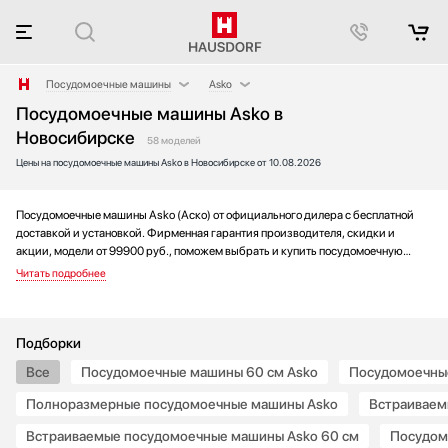
Посудомоечные машины
Asko
Посудомоечные машины Asko в
Аксессуары
AEG
Новосибирске
Аксессуары и принадлежности
Barazza
58 моделей
Цены на посудомоечные машины Asko в Новосибирске от 10.08.2026
Акустические системы
Bertazzoni
Аромастанции
Bosch
Посудомоечные машины Asko (Аско) от официального дилера с бесплатной
Барбекю
Brandt
доставкой и установкой. Фирменная гарантия производителя, скидки и
Беспроводные акустические системы
De Dietrich
акции, модели от 99900 руб., поможем выбрать и купить посудомоечную
Блендеры
Electrolux
машину на выгодных условиях без переплаты. Новинки и хиты года, отзывы
покупателей и мнения специалистов, а также фотографии, техническая
Вакуумные упаковщики
Franke
документация и видео моделей.
Варочные панели
Fulgor Milano
Варочные центры
Gaggenau
Подборки
Вафельницы
Gorenje
Все
Посудомоечные машины 60 см Asko
Посудомоечные
Вентиляторы
Graude
Полноразмерные посудомоечные машины Asko
Встраиваем
Весы
Haier
Встраиваемые посудомоечные машины Asko 60 см
Посудом
Винные шкафы
Hyundai