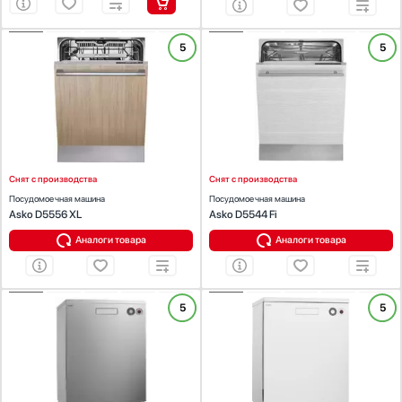
Есть
Внутренняя подсветка
ХАРАКТЕРИСТИКИ
ХАРАКТЕРИСТИКИ
5
5
Установка :
встраиваемая
Установка :
встраиваемая
Есть
Тип встраивания:
полностью
Тип встраивания:
полностью
Вместимость (комплектов посуды):
16
Вместимость (комплектов посуды):
14
Расход воды, л/цикл
Тип сушки:
турбосушка
Ширина (см):
59.6
Уровень шума (дБ):
44
Тип сушки:
турбосушка
Уровень шума (дБ):
46
Снят с производства
Снят с производства
Уровень шума, дБ
Посудомоечная машина
Посудомоечная машина
Asko D5556 XL
Asko D5544 Fi
Аналоги товара
Аналоги товара
Защита от протечек
Есть
ХАРАКТЕРИСТИКИ
ХАРАКТЕРИСТИКИ
5
5
Установка :
Полная
отдельностоящая
Установка :
отдельностоящая
Вместимость (комплектов посуды):
14
Вместимость (комплектов посуды):
14
Корпус
Ширина (см):
59.6
Ширина (см):
59.6
Тип сушки:
турбосушка
Тип сушки:
турбосушка
Шланги
Уровень шума (дБ):
48
Уровень шума (дБ):
48
Контроль воды (AquaControl)