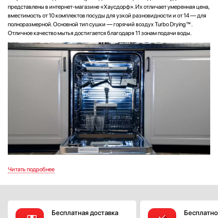
представлены в интернет-магазине «Хаусдорф». Их отличает умеренная цена,
вместимость от 10 комплектов посуды для узкой разновидности и от 14 — для
полноразмерной. Основной тип сушки — горячий воздух Turbo Drying™.
Отличное качество мытья достигается благодаря 11 зонам подачи воды.
Преимущества
Система направленного мытья POWER ZONE успешно отмывает посуду
разной формы.
Основные комплектующие — камера, корзины, направляющие,
разбрызгиватели, — выполнены из прочной нержавеющей стали.
Бесплатная доставка
Бесплатно