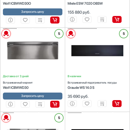
Wolf ICBWWD30O
Miele ESW 7020 OBSW
Запросить цену
155 880
руб.
ХАРАКТЕРИСТИКИ
ХАРАКТЕРИСТИКИ
5
5
Габариты (ВхШхГ) (см):
26.4x75.9x57.8
Габариты (ВхШхГ) (см):
14.1x59.4x54.8
Встраиваемая модель:
Да
Встраиваемая модель:
Да
Диапазон температуры (°С):
29-95
Диапазон температуры (°С):
30-80
Доставка от 3 дней
В наличии
Встраиваемый мармит
Встраиваемый подогреватель посуды
Wolf ICBWWD30
Graude WS 14.0 S
Запросить цену
35 690
руб.
ХАРАКТЕРИСТИКИ
ХАРАКТЕРИСТИКИ
5
Габариты (ВхШхГ) (см):
12.5х59.5х56
Габариты (ВхШхГ) (см):
14х59.4х54
Встраиваемая модель:
Да
Встраиваемая модель:
Да