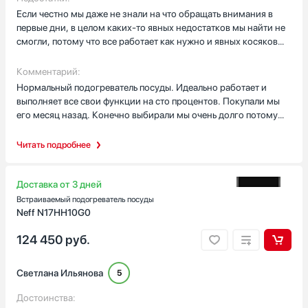
другими даже магазинами. Установка простая, а даже если
Если честно мы даже не знали на что обращать внимания в
сложно оказалось то есть инструкция в которой все указано
первые дни, в целом каких-то явных недостатков мы найти не
рассказано Прекрасный подогреватель в соотношении цена -
смогли, потому что все работает как нужно и явных косяков
качество.
мы не выявили. Так что можно сказать что недостатков нет и
надеюсь что и не будет.
Комментарий:
Нормальный подогреватель посуды. Идеально работает и
выполняет все свои функции на сто процентов. Покупали мы
его месяц назад. Конечно выбирали мы очень долго потому
что вообще не понимали на что нужно обращать внимание в
первую очередь. Если говорить про стоимость то смотрели и в
Читать подробнее
других магазинах, и получилось так что в вашем магазине
даже чуть дешевле чем в других. А так стоимость плюс минус
везде одинаковая. Привезли доставкой, по указанному адресу
Доставка от 3 дней
в указанное время. Так что в целом все отлично, каких-то
Встраиваемый подогреватель посуды
нареканий вообще нет по сервису. Рекомендуем как товар так
Neff N17HH10G0
и магазин
124 450
руб.
Светлана Ильянова
5
Достоинства: