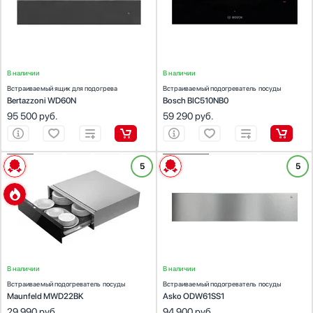
Диапазон температуры (°С):
30-85
Диапазон температуры (°С):
40-80
В наличии
В наличии
Встраиваемый ящик для подогрева
Встраиваемый подогреватель посуды
Bertazzoni WD60N
Bosch BIC510NB0
95 500
руб.
59 290
руб.
ХАРАКТЕРИСТИКИ
ХАРАКТЕРИСТИКИ
5
5
Габариты (ВхШхГ) (см):
14.1x59.5x56
Габариты (ВхШхГ) (см):
13.5х59.7х52.4
Встраиваемая модель:
Да
Встраиваемая модель:
Да
Количество режимов работы:
5
Диапазон температуры (°С):
30-80
Диапазон температуры (°С):
40-80
В наличии
В наличии
Встраиваемый подогреватель посуды
Встраиваемый подогреватель посуды
Maunfeld MWD22BK
Asko ODW61SS1
29 990
руб.
94 900
руб.