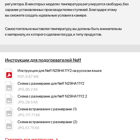
регулятора. В некоторых моделях температура регулируется свободно, без
заранее установленных производителем ступеней. Благодаря этому
вы сможете создать идеальные условия в камере.
Самостоятельно выставляя температуру, вы должны быть внимательны
к материалу, их которого сделана посуда, и типу продуктов.
Инструкции для подогревателей Neff
Инструкция для Neff N29HA11Y2 на русском языке
PDF, 9.67 Мб
Схема с размерами для Neff N29HA11Y2
JPG, 66.2 Кб
Схема с размерами для Neff N29HA11Y2 2
JPG, 28.5 Кб
Схема встраивания с размерами (1)
JPG, 117.71 Кб
Схема встраивания с размерами (2)
JPG, 51.75 Кб
Смотреть все инструкции