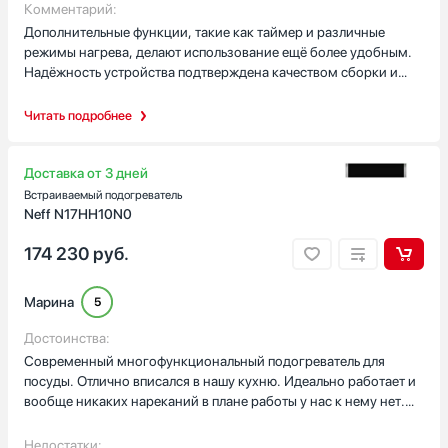
Комментарий:
подогревателя — можно разместить всю необходимую
Дополнительные функции, такие как таймер и различные
сервировочную посуду для семейного ужина или званого
режимы нагрева, делают использование ещё более удобным.
обеда. Система вентиляции обеспечивает равномерное
Надёжность устройства подтверждена качеством сборки и
распределение тепла без перегрева. LED-индикация
используемых компонентов. Это профессиональное решение
отображает текущий режим работы и температуру.Тихая
для тех, кто ценит качество сервировки и комфорт в
Читать подробнее
работа устройства не создаёт лишнего шума при
использовании.
эксплуатации. Лёгкость очистки и обслуживания делают его
практичным в использовании. Дизайн подогревателя
Доставка от 3 дней
гармонично сочетается с другой техникой премиум-класса.
Встраиваемый подогреватель
Neff N17HH10N0
174 230
руб.
Марина
5
Достоинства:
Современный многофункциональный подогреватель для
посуды. Отлично вписался в нашу кухню. Идеально работает и
вообще никаких нареканий в плане работы у нас к нему нет.
Собран он максимально качественно. Никаких косяков по
сборке мы не нашли. Отличная стоимость если сравнивать с
Недостатки: