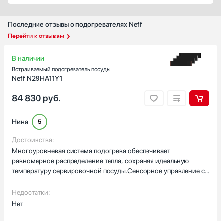
Последние отзывы о подогревателях Neff
Перейти к отзывам
В наличии
Встраиваемый подогреватель посуды
Neff N29HA11Y1
84 830
руб.
Нина
5
Достоинства:
Многоуровневая система подогрева обеспечивает
равномерное распределение тепла, сохраняя идеальную
температуру сервировочной посуды.Сенсорное управление с
интуитивно понятным интерфейсом делает использование
максимально комфортным. Энергоэффективность устройства
Недостатки:
находится на высоком уровне при его функциональности.
Нет
Прочность конструкции и качество материалов гарантируют
длительный срок службы.Особенно впечатляет вместимость