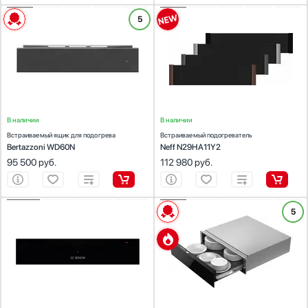
ХАРАКТЕРИСТИКИ
ХАРАКТЕРИСТИКИ
5
Габариты (ВхШхГ) (см):
12.5х59.5х56
Габариты (ВхШхГ) (см):
14х59.6х54.8
Встраиваемая модель:
Да
Встраиваемая модель:
Да
Диапазон температуры (°С):
30-85
Количество режимов работы:
6
В наличии
В наличии
Встраиваемый ящик для подогрева
Встраиваемый подогреватель
Bertazzoni WD60N
Neff N29HA11Y2
95 500
руб.
112 980
руб.
ХАРАКТЕРИСТИКИ
ХАРАКТЕРИСТИКИ
5
Габариты (ВхШхГ) (см):
14х59.4х54
Габариты (ВхШхГ) (см):
14.1x59.5x56
Встраиваемая модель:
Да
Встраиваемая модель:
Да
Диапазон температуры (°С):
40-80
Количество режимов работы:
5
Диапазон температуры (°С):
40-80