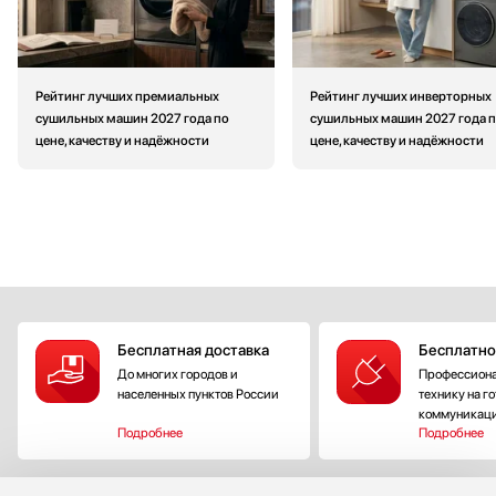
Рейтинг лучших премиальных
Рейтинг лучших инверторных
сушильных машин 2027 года по
сушильных машин 2027 года 
цене, качеству и надёжности
цене, качеству и надёжности
Бесплатная доставка
Бесплатно
До многих городов и
Профессиона
населенных пунктов России
технику на г
коммуникац
Подробнее
Подробнее