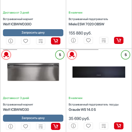
Доставка от 3 дней
В наличии
Встраиваемый мармит
Встраиваемый подогреватель
Wolf ICBWWD30O
Miele ESW 7020 OBSW
Запросить цену
155 880
руб.
ХАРАКТЕРИСТИКИ
ХАРАКТЕРИСТИКИ
5
5
Габариты (ВхШхГ) (см):
26.4x75.9x57.8
Габариты (ВхШхГ) (см):
14.1x59.4x54.8
Встраиваемая модель:
Да
Встраиваемая модель:
Да
Диапазон температуры (°С):
29-95
Диапазон температуры (°С):
30-80
Доставка от 3 дней
В наличии
Встраиваемый мармит
Встраиваемый подогреватель посуды
Wolf ICBWWD30
Graude WS 14.0 S
Запросить цену
35 690
руб.