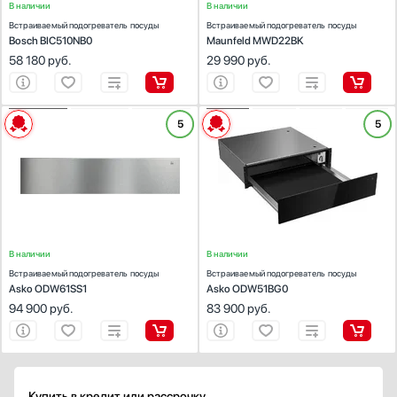
В наличии
В наличии
Встраиваемый подогреватель посуды
Встраиваемый подогреватель посуды
Bosch BIC510NB0
Maunfeld MWD22BK
58 180
руб.
29 990
руб.
ХАРАКТЕРИСТИКИ
ХАРАКТЕРИСТИКИ
5
5
Габариты (ВхШхГ) (см):
13.5х59.7х52.4
Габариты (ВхШхГ) (см):
13.5х59.7х52.4
Встраиваемая модель:
Да
Встраиваемая модель:
Да
Диапазон температуры (°С):
30-80
Диапазон температуры (°С):
30-80
В наличии
В наличии
Встраиваемый подогреватель посуды
Встраиваемый подогреватель посуды
Asko ODW61SS1
Asko ODW51BG0
94 900
руб.
83 900
руб.
Купить в кредит или рассрочку