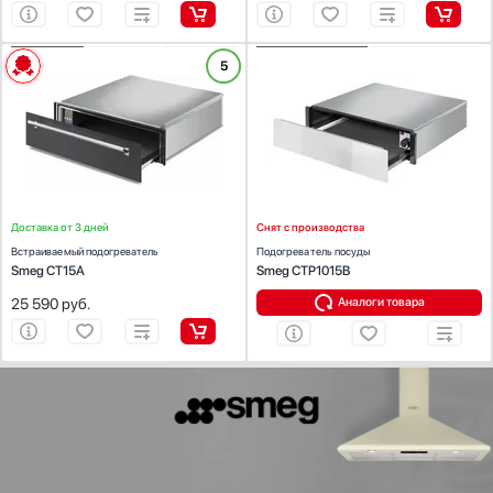
ХАРАКТЕРИСТИКИ
ХАРАКТЕРИСТИКИ
5
Габариты (ВхШхГ) (см):
13.6х59.5х55.7
Габариты (ВхШхГ) (см):
13.6х59.7х54.2
Встраиваемая модель:
Да
Встраиваемая модель:
Да
Количество режимов работы:
1
Диапазон температуры (°С):
30-80
Диапазон температуры (°С):
30-75
Доставка от 3 дней
Снят с производства
Встраиваемый подогреватель
Подогреватель посуды
Smeg CT15A
Smeg CTP1015B
25 590
руб.
Аналоги товара