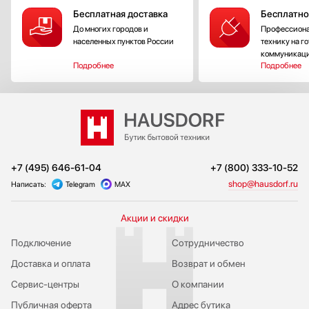
Бесплатная доставка
Бесплатно
До многих городов и
Профессиона
населенных пунктов России
технику на г
коммуникац
Подробнее
Подробнее
+7 (495) 646-61-04
+7 (800) 333-10-52
shop@hausdorf.ru
Написать:
Telegram
MAX
Акции и скидки
Подключение
Сотрудничество
Доставка и оплата
Возврат и обмен
Сервис-центры
О компании
Публичная оферта
Адрес бутика