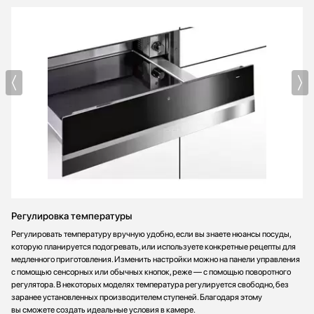
Управление техникой простое и понятное, все переключатели
сенсорные. Я быстро разобрался с ними и теперь могу легко
настроить все, как мне нужно.
В общем, я очень доволен этой покупкой. Она сделала мою
кухню более функциональной и удобной, а готовку - более
приятной и быстрой. Рекомендую всем, кто ценит комфорт и
качество!
Регулировка температуры
Регулировать температуру вручную удобно, если вы знаете нюансы посуды,
которую планируется подогревать, или используете конкретные рецепты для
медленного приготовления. Изменить настройки можно на панели управления
с помощью сенсорных или обычных кнопок, реже — с помощью поворотного
регулятора. В некоторых моделях температура регулируется свободно, без
заранее установленных производителем ступеней. Благодаря этому
вы сможете создать идеальные условия в камере.