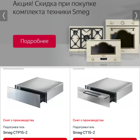
ХАРАКТЕРИСТИКИ
ХАРАКТЕРИСТИКИ
Габариты (ВхШхГ) (см):
13.6 х 59.5 х 55.7
Габариты (ВхШхГ) (см):
13.6 х 59.5 х 55.7
Встраиваемая модель:
Да
Встраиваемая модель:
Да
Количество режимов работы:
1
Количество режимов работы:
1
Диапазон температуры (°С):
30-75
Диапазон температуры (°С):
30-75
Снят с производства
Снят с производства
Подогреватель
Подогреватель
Smeg CTP15-2
Smeg CT15-2