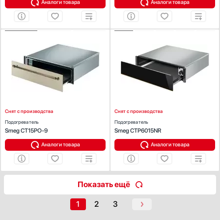
Аналоги товара
Аналоги товара
ХАРАКТЕРИСТИКИ
ХАРАКТЕРИСТИКИ
Габариты (ВхШхГ) (см):
13.6 х 59.5 х 55.7
Габариты (ВхШхГ) (см):
13.6х59.7х54.2
Встраиваемая модель:
Да
Встраиваемая модель:
Да
Количество режимов работы:
1
Диапазон температуры (°С):
30-80
Диапазон температуры (°С):
30-75
Снят с производства
Снят с производства
Подогреватель
Подогреватель
Smeg CT15PO-9
Smeg CTP6015NR
Аналоги товара
Аналоги товара
Показать ещё
1
2
3