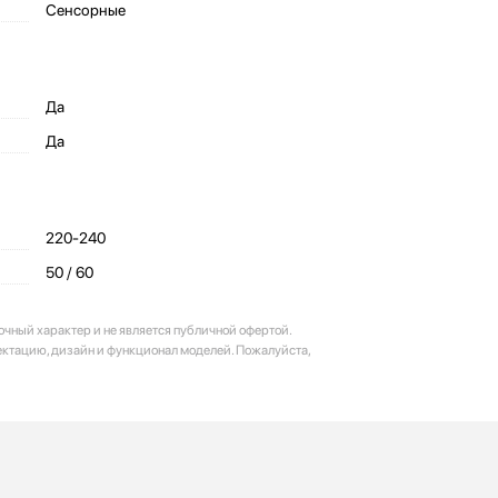
Сенсорные
Да
Да
220-240
50 / 60
очный характер и не является публичной офертой.
ектацию, дизайн и функционал моделей. Пожалуйста,