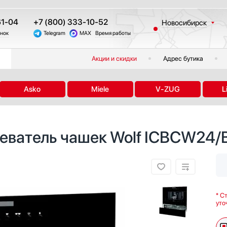
61-04
+7 (800) 333-10-52
Новосибирск
онок
Telegram
MAX
Время работы
Москва
Санкт-Петербург
Акции и скидки
Адрес бутика
Казань
Краснодар
Asko
Miele
V-ZUG
L
Екатеринбург
Тюмень
Челябинск
еватель чашек Wolf ICBCW24/
Другие регионы
* С
уто