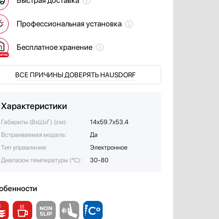
Быстрая доставка
Профессиональная установка
Бесплатное хранение
ВСЕ ПРИЧИНЫ ДОВЕРЯТЬ HAUSDORF
Характеристики
Габариты (ВхШхГ) (см):
14x59.7x53.4
Встраиваемая модель:
Да
Тип управления:
Электронное
Диапазон температуры (°С):
30-80
обенности