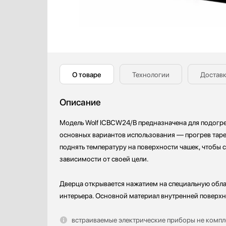
Кофемашины
Viking
Кофемолки
Кухонные комбайны
Массажеры и спорт. инвентарь
Микроволновые печи
Миксеры
О товаре
Технологии
Доставк
Мойки
Мультиварки
Описание
Мясорубки
Модель Wolf ICBCW24/B предназначена для подогре
Наушники
основных вариантов использования — прогрев таре
Обогреватели
поднять температуру на поверхности чашек, чтобы 
Очистители воздуха
зависимости от своей цели.
Пароварки
Паровые шкафы для одежды
Дверца открывается нажатием на специальную обл
Парогенераторы
интерьера. Основной материал внутренней поверхн
Посуда
Посудомоечные машины
встраиваемые электрические приборы не компле
Проф. аксессуары