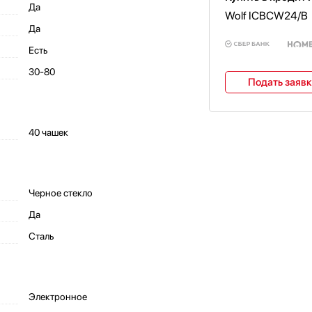
Да
Wolf ICBCW24/B
Да
Есть
30-80
Подать заяв
40 чашек
Черное стекло
Да
Сталь
Электронное