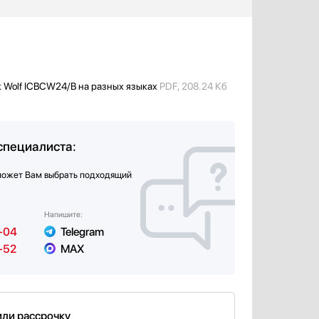
к Wolf ICBCW24/B на разных языках
PDF, 208.24 Кб
специалиста:
может Вам выбрать подходящий
Напишите:
-04
Telegram
-52
MAX
или рассрочку