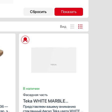
Вид
ХАРАКТЕРИСТИК
Предназначение:
лей
Количество (шт):
1
Материал:
аль
Цвет:
тый
В наличии
Фасадная часть
Teka WHITE MARBLE
111890003
236 —
Представляем вашему вниманию
ар, это
стеклянный фасад Teka цвета WHITE —