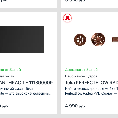
руб.
руб.
зации пространства под
обеспечивает прочность
, обеспечивая эффективный
и долговечность, делая его на
еребойный слив воды.
выбором для любой кухни.
зуя этот комплект, вы сможете
ельно улучшить
ональность и удобство
зования вашей мойки.
ка от 3 дней
Доставка от 3 дней
ая часть
Набор аксессуаров
 ANTHRACITE 111890009
Teka PERFECTFLOW RA
PVD COPPER
ический фасад Teka
Набор аксессуаров для мойки 
cite — это высококачественный
Perfectflow Radea PVD Copper —
уар, предназначенный для
высококачественный продукт,
аторов. Этот продукт идеально
произведенный в Испании. Это
0
4 990
руб.
руб.
ит для модели VS 1520
набор аксессуаров идеально п
редставлен в элегантном
для модели мойки RADEA R10.
итовом цвете. С его помощью
Стильный и элегантный дизайн 