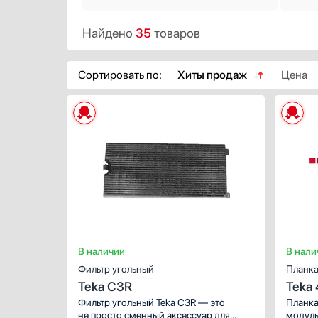
Кофемолки
Korting
Найдено
35
товаров
Кухонные комбайны
KRONA
Массажеры и спорт. инвентарь
Kuppersberg
Микроволновые печи
Kuppersbusch
Сортировать по:
Хиты продаж
Цена
Миксеры
Laurastar
Мойки
Liebherr
Мультиварки
Lofra
ХАРАКТЕР
Мясорубки
Maunfeld
Предназна
Наушники
Meyvel
Количество
Обогреватели
Midea
Цвет:
Очистители воздуха
Miele
Пароварки
Neff
Паровые шкафы для одежды
Omoikiri
Парогенераторы
Pando
В наличии
В нали
Подогреватели
Restart
Фильтр угольный
Планка
Посуда
Samsung
Teka C3R
Teka
модуль
Посудомоечные машины
Schaub Lorenz
Фильтр угольный Teka C3R — это
Планка
не просто сменный аксессуар для
модуль
Проф. аксессуары
Schulthess