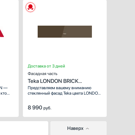
но и неотъемлемая часть вашего
подогревателя посуды,
ХАРАКТЕРИСТИКИ
ением
обеспечивающая безупречную
интеграцию и стильное завершение
жек
Предназначение:
для вытяжек
кухонного пространства.
1
Количество (шт):
1
Доставка от 3 дней
Фасадная часть
Teka LONDON BRICK
111890006
/N —
Представляем вашему вниманию
 кто
стеклянный фасад Teka цвета LONDON
ую
BRICK — ключевой элемент коллекции
воей
Urban, призванный придать вашей
8 990
руб.
кухне утонченный и современный вид.
Этот фасад не просто украшение,
от
но и неотъемлемая часть вашего
вакууматора, обеспечивающая
Наверх
оздать
безупречную интеграцию и стильное