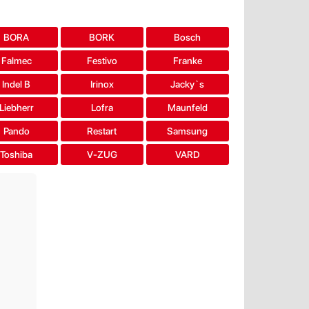
BORA
BORK
Bosch
Falmec
Festivo
Franke
Indel B
Irinox
Jacky`s
Liebherr
Lofra
Maunfeld
Pando
Restart
Samsung
Toshiba
V-ZUG
VARD