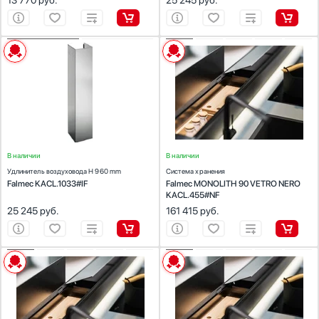
13 770
руб.
25 245
руб.
ХАРАКТЕРИСТИКИ
ХАРАКТЕРИСТИКИ
Предназначение:
для вытяжек
Предназначение:
для кухни
Количество (шт):
1
Материал:
алюминий
Материал:
нержавеющая сталь AISI 304
Цвет:
черный
Цвет:
нержавеющая сталь
В наличии
В наличии
Удлинитель воздуховода H 960 mm
Система хранения
Falmec KACL.1033#IF
Falmec MONOLITH 90 VETRO NERO
KACL.455#NF
25 245
руб.
161 415
руб.
ХАРАКТЕРИСТИКИ
ХАРАКТЕРИСТИКИ
Предназначение:
для кухни
Предназначение:
для кухни
Материал:
алюминий
Материал:
алюминий
Цвет:
черный
Цвет:
черный