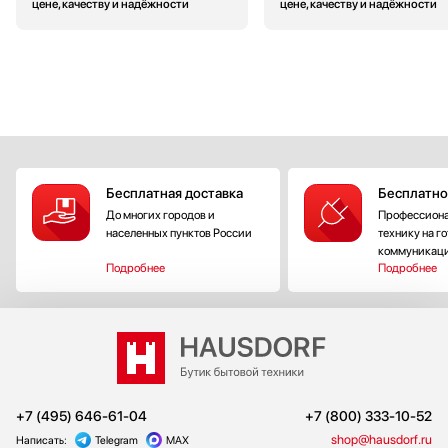
цене, качеству и надёжности
цене, качеству и надёжности
Бесплатная доставка
Бесплатно
До многих городов и
Профессиона
населенных пунктов России
технику на г
коммуникац
Подробнее
Подробнее
+7 (495) 646-61-04
+7 (800) 333-10-52
shop@hausdorf.ru
Написать:
Telegram
MAX