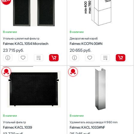
Цвет:
черный
Цвет:
черный
Стаканомоечные машины
Стиральные машины
Сушильные машины
Телевизоры
В наличии
В наличии
Тостеры
Угольно-цеолитный фильтр
Декоративный короб
Falmec KACL.1054 Microtech
Увлажнители воздуха
Falmec KCCFN.00#N
23 715
руб.
20 655
руб.
Утюги
Фены
Холодильники
ХАРАКТЕРИСТИКИ
ХАРАКТЕРИСТИКИ
Холодильное оборудование
Предназначение:
для вытяжек
Предназначение:
для вытяжек
Хьюмидоры
Количество (шт):
1
Количество (шт):
1
Материал:
нержавеющая сталь AISI 304
Чайники
Цвет:
черный
В наличии
В наличии
Угольный фильтр
Удлинитель воздуховода H 960 mm
Falmec KACL.1039
Falmec KACL.1033#NF