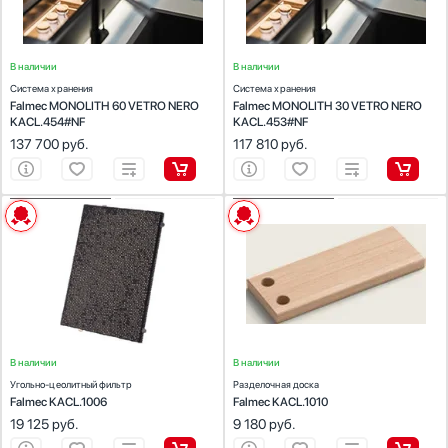
В наличии
В наличии
Система хранения
Система хранения
Falmec MONOLITH 60 VETRO NERO
Falmec MONOLITH 30 VETRO NERO
KACL.454#NF
KACL.453#NF
137 700
руб.
117 810
руб.
ХАРАКТЕРИСТИКИ
ХАРАКТЕРИСТИКИ
Предназначение:
для вытяжек
Предназначение:
для кухни
Материал:
неокрашенный бук
Цвет:
дерево
В наличии
В наличии
Угольно-цеолитный фильтр
Разделочная доска
Falmec KACL.1006
Falmec KACL.1010
19 125
руб.
9 180
руб.