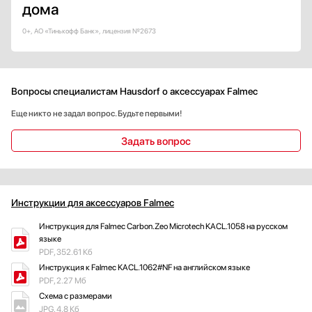
дома
0+, АО «Тинькофф Банк», лицензия №2673
Вопросы специалистам Hausdorf о аксессуарах Falmec
Еще никто не задал вопрос. Будьте первыми!
Задать вопрос
Инструкции для аксессуаров Falmec
Инструкция для Falmec Carbon.Zeo Microtech KACL.1058 на русском
языке
PDF, 352.61 Кб
Инструкция к Falmec KACL.1062#NF на английском языке
PDF, 2.27 Мб
Схема с размерами
JPG, 4.8 Кб