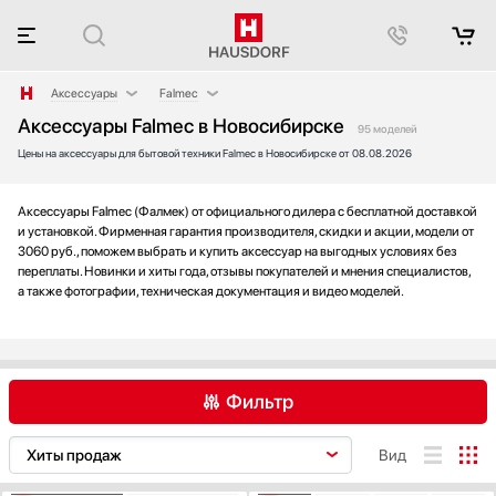
Аксессуары
Falmec
Аксессуары Falmec в Новосибирске
Аксессуары и принадлежности
AEG
95 моделей
Цены на аксессуары для бытовой техники Falmec в Новосибирске от 08.08.2026
Акустические системы
Asko
Аромастанции
Bertazzoni
Барбекю
Blanco
Аксессуары Falmec (Фалмек) от официального дилера с бесплатной доставкой
и установкой. Фирменная гарантия производителя, скидки и акции, модели от
Беспроводные акустические системы
Bone Crusher
3060 руб., поможем выбрать и купить аксессуар на выгодных условиях без
Блендеры
BORA
переплаты. Новинки и хиты года, отзывы покупателей и мнения специалистов,
а также фотографии, техническая документация и видео моделей.
Вакуумные упаковщики
BORK
Варочные панели
Bosch
Варочные центры
De Dietrich
Вафельницы
Dometic
Фильтр
Вентиляторы
Electrolux
Весы
Elica
AEG
Asko
Bertazzoni
Вид
Винные шкафы
EuroCave
Big Green Egg
Витрины
Faber
Blanco
Bone Crusher