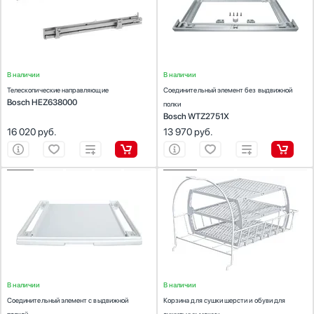
машин
Цвет:
серебристый
Стаканомоечные машины
Количество (шт):
1
Цвет:
нержавеющая сталь
Стиральные машины
Сушильные машины
Телевизоры
В наличии
В наличии
Тостеры
Телескопические направляющие
Соединительный элемент без выдвижной
Bosch HEZ638000
Увлажнители воздуха
полки
Bosch WTZ2751X
Утюги
16 020
руб.
13 970
руб.
Фены
Холодильники
Холодильное оборудование
ХАРАКТЕРИСТИКИ
ХАРАКТЕРИСТИКИ
Хьюмидоры
Предназначение:
Предназначение:
для сушильных машин
для стиральных машин, для сушильных
Чайники
Материал:
Металл
машин
Цвет:
белый
Материал:
Пластик
Цвет:
белый
В наличии
В наличии
Соединительный элемент с выдвижной
Корзина для сушки шерсти и обуви для