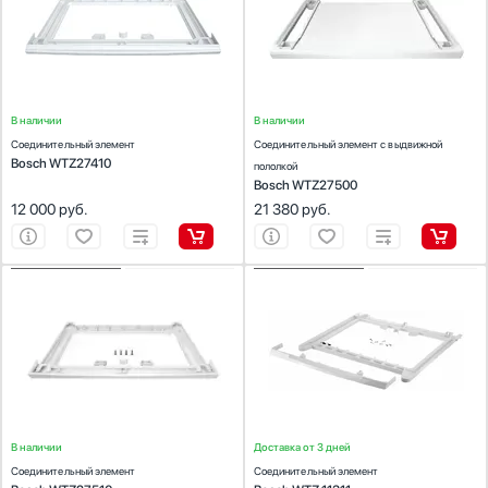
машин
машин
Цвет:
белый
Количество (шт):
1
Материал:
пластик
Цвет:
белый
В наличии
В наличии
Соединительный элемент
Соединительный элемент с выдвижной
Bosch WTZ27410
пололкой
Bosch WTZ27500
12 000
руб.
21 380
руб.
ХАРАКТЕРИСТИКИ
ХАРАКТЕРИСТИКИ
Предназначение:
Предназначение:
для стиральных машин, для сушильных
для стиральных машин, для сушильных
машин
машин
Цвет:
белый
В наличии
Доставка от 3 дней
Соединительный элемент
Соединительный элемент