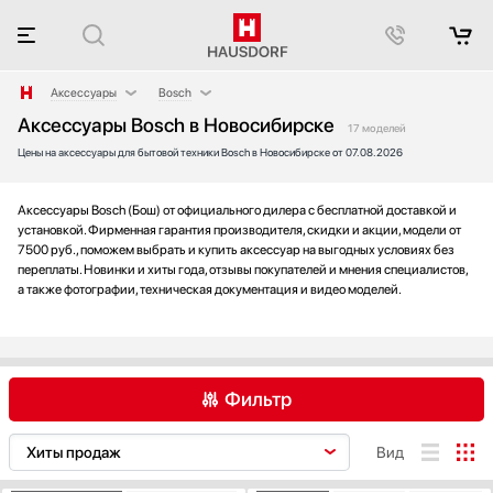
Аксессуары
Bosch
Аксессуары Bosch в Новосибирске
Аксессуары и принадлежности
AEG
17 моделей
Цены на аксессуары для бытовой техники Bosch в Новосибирске от 07.08.2026
Акустические системы
Asko
Аромастанции
Bertazzoni
Барбекю
Blanco
Аксессуары Bosch (Бош) от официального дилера с бесплатной доставкой и
установкой. Фирменная гарантия производителя, скидки и акции, модели от
Беспроводные акустические системы
Bone Crusher
7500 руб., поможем выбрать и купить аксессуар на выгодных условиях без
Блендеры
BORA
переплаты. Новинки и хиты года, отзывы покупателей и мнения специалистов,
а также фотографии, техническая документация и видео моделей.
Вакуумные упаковщики
BORK
Варочные панели
De Dietrich
Варочные центры
Dometic
Вафельницы
Electrolux
Фильтр
Вентиляторы
Elica
Весы
EuroCave
AEG
Asko
Bertazzoni
Вид
Винные шкафы
Faber
Big Green Egg
Витрины
Falmec
Blanco
Bone Crusher