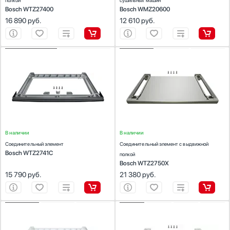
полкой
сушильных машин
Bosch WTZ27400
Bosch WMZ20600
16 890
руб.
12 610
руб.
ХАРАКТЕРИСТИКИ
ХАРАКТЕРИСТИКИ
Предназначение:
Предназначение:
для стиральных машин, для сушильных
для стиральных машин, для сушильных
машин
машин
Цвет:
серый
Материал:
Пластик
Цвет:
серый
В наличии
В наличии
Соединительный элемент
Соединительный элемент с выдвижной
Bosch WTZ2741C
полкой
Bosch WTZ2750X
15 790
руб.
21 380
руб.
ХАРАКТЕРИСТИКИ
ХАРАКТЕРИСТИКИ
Предназначение:
Предназначение:
для стиральных машин, для сушильных
для стиральных машин, для сушильных