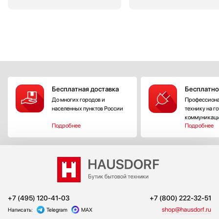
Бесплатная доставка
Бесплатно
До многих городов и
Профессиона
населенных пунктов России
технику на г
коммуникац
Подробнее
Подробнее
+7 (495) 120-41-03
+7 (800) 222-32-51
shop@hausdorf.ru
Написать:
Telegram
MAX