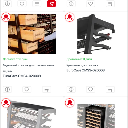
ХАРАКТЕРИСТИКИ
ХАРАКТЕРИСТИКИ
Предназначение:
для винных шкафов
Предназначение:
для винных шкафов
Цвет:
Черный (сталь)
Цвет:
Черный (сталь)
Доставка от 3 дней
Доставка от 3 дней
Выдвижной стеллаж для хранения вина в
Крепление для стеллажа
EuroCave OMS3-020008
ящиках
EuroCave OMS4-020009
ХАРАКТЕРИСТИКИ
ХАРАКТЕРИСТИКИ
Предназначение:
для винных шкафов
Предназначение:
для винных шкафов
Цвет:
черный
Цвет:
черный