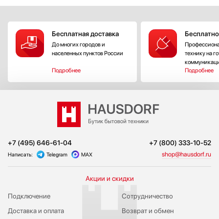
Бесплатная доставка
Бесплатно
До многих городов и
Профессиона
населенных пунктов России
технику на г
коммуникац
Подробнее
Подробнее
+7 (495) 646-61-04
+7 (800) 333-10-52
shop@hausdorf.ru
Написать:
Telegram
MAX
Акции и скидки
Подключение
Сотрудничество
Доставка и оплата
Возврат и обмен