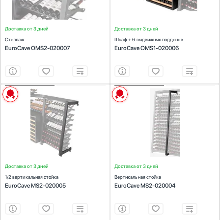
Доставка от 3 дней
Доставка от 3 дней
Стеллаж
Шкаф + 6 выдвижных поддонов
EuroCave OMS2-020007
EuroCave OMS1-020006
ХАРАКТЕРИСТИКИ
ХАРАКТЕРИСТИКИ
Цвет:
Черный (сталь)
Предназначение:
для винных шкафов
Цвет:
Черный (сталь)
Доставка от 3 дней
Доставка от 3 дней
1/2 вертикальная стойка
Вертикальная стойка
EuroCave MS2-020005
EuroCave MS2-020004