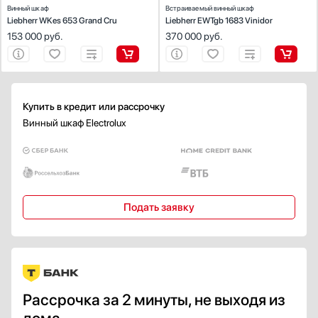
Антибактериальное покрытие
Винный шкаф
Встраиваемый винный шкаф
Liebherr WKes 653 Grand Cru
Liebherr EWTgb 1683 Vinidor
Есть
153 000
руб.
370 000
руб.
Климатический класс
N
SN
ST
Купить в кредит или рассрочку
T
Винный шкаф Electrolux
SN-ST
Показать все
Класс энергопотребления
A
Подать заявку
A+
A++
B
C
Показать все
Рассрочка за 2 минуты, не выходя из
Внутреннее освещение