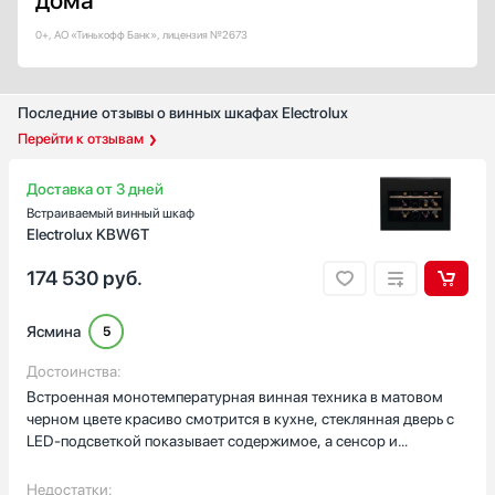
дома
Есть
0+, АО «Тинькофф Банк», лицензия №2673
Светодиодное (LED)
Неоновая подсветка
Премиальное светодиодное освещение Бриллиант (BrilliantLight)
Последние отзывы о винных шкафах Electrolux
Перейти к отзывам
Угольный фильтр
Есть
Доставка от 3 дней
Дверной упор
Встраиваемый винный шкаф
Electrolux KBW6T
Справа
Слева
174 530
руб.
Бок о Бок (Side-by-Side)
Снизу
Ясмина
5
Страна производства
Достоинства:
Австрия
Встроенная монотемпературная винная техника в матовом
черном цвете красиво смотрится в кухне, стеклянная дверь с
Болгария
LED-подсветкой показывает содержимое, а сенсор и
Венгрия
цифровой дисплей просты и понятны.
Германия
Недостатки: