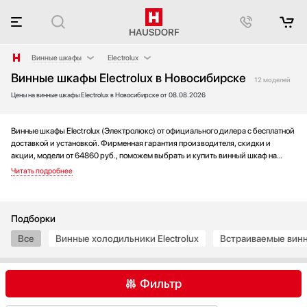
Винные шкафы
Electrolux
Винные шкафы Electrolux в Новосибирске
Аксессуары
AEG
12 моделей
Цены на винные шкафы Electrolux в Новосибирске от 08.08.2026
Аксессуары и принадлежности
Asko
Акустические системы
Bertazzoni
Аромастанции
BORK
Винные шкафы Electrolux (Электролюкс) от официального дилера с бесплатной
доставкой и установкой. Фирменная гарантия производителя, скидки и
Барбекю
Bosch
акции, модели от 64860 руб., поможем выбрать и купить винный шкаф на
Беспроводные акустические системы
Cavanova
выгодных условиях без переплаты. Новинки и хиты года, отзывы покупателей
и мнения специалистов, а также фотографии, техническая документация и
Блендеры
CellarPrivate
видео моделей.
Вакуумные упаковщики
Climadiff
Варочные панели
Cold Vine
Подборки
Варочные центры
De Dietrich
Все
Винные холодильники Electrolux
Встраиваемые винн
Вафельницы
Dometic
Вентиляторы
Dunavox
Фильтр
Весы
Elica
Витрины
EuroCave