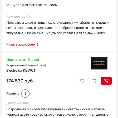
Гонконг
Минусов для меня не нашлось.
Показать все
Комментарий:
Гарантия, мес
Поставила шкаф в нишу под столешницу — габариты подошли
12
почти идеально, и вид с матовой чёрной панелью выглядит
аккуратно. Объёма на 15 бутылок хватает для семьи и моих
гостей: храню и красные, и пару бутылок шампанского в
ожидании праздников. Мне понравились деревянные полки на
Читать подробнее
телескопических направляющих: выдвигаются плавно, удобно
доставать бутылку, не приходится тянуться за самой глубокой.
Холодильник простой по концепции — одна камера и одна
Доставка от 3 дней
температурная зона, но для повседневного использования
Встраиваемый винный шкаф
этого достаточно, нет лишних кнопок.
Electrolux KBW6T
174 530
руб.
Цифровой дисплей и сенсорное управление экономят время:
можно быстро проверить показатели и скорректировать
режим без долгих настроек. LED-подсветка внутри не слепит и
Ясмина
5
хорошо освещает полки — вечером легко найти нужную
бутылку. Дверь со стеклопакетом позволяет видеть запасы, а
Достоинства:
нижний дверной упор подошёл под мой стол — дверь не
Встроенная монотемпературная винная техника в матовом
мешает кухонной мебели. Отдельно отмечу индикацию
черном цвете красиво смотрится в кухне, стеклянная дверь с
повышения температуры со звуковым и световым сигналом —