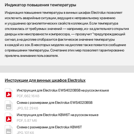
Индикатор повышения температуры
Индикация повышения температуры в винных шкафах Electrolux позволяет
исключить аварийные ситуации, ведущие к неправильному хранению
и ухудшению органолептических свойств коллекции. Если температура
отклонилась от требуемых значений — например, из-за длительного открытия
дверцы или неисправности компрессора, — прозвучит "предупреждающий
сигнал, а на дисплее отобразится фактическое значение температуры
в каждой из зон. В некоторых моделях на дисплее также появится сообщение
о превышении температуры. Сочетание этих мер позволяет гарантированно
привлечь внимание пользователя.
Инструкции для винных шкафов Electrolux
Инструкция для Electrolux EWS4020B5B на русском языке
PDF, 662.16 Кб
Схема с размерами для Electrolux EWS4020B5B
JPG, 52.29 Кб
Инструкция для Electrolux KBW6T на русском языке
PDF, 5.87 Мб
Схема с размерами для Electrolux KBW6T
JPG, 101 Кб