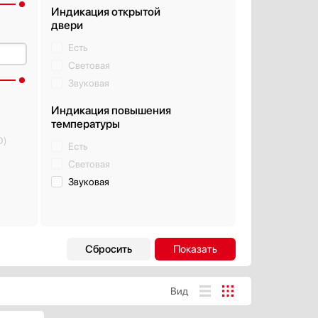
Индикация открытой
двери
Есть
Световая
Звуковая
Индикация повышения
температуры
D)
Есть
Световая
Звуковая
Страна производства
Австрия
Болгария
Вид
Венгрия