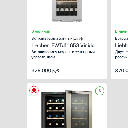
В наличии
В нали
Встраиваемый винный шкаф
Встраи
Liebherr EWTdf 1653 Vinidor
Liebh
Встраиваемая модель с сенсорным
Двухте
управлением.
рассчи
хранен
«Борд
325 000
370 
руб.
5