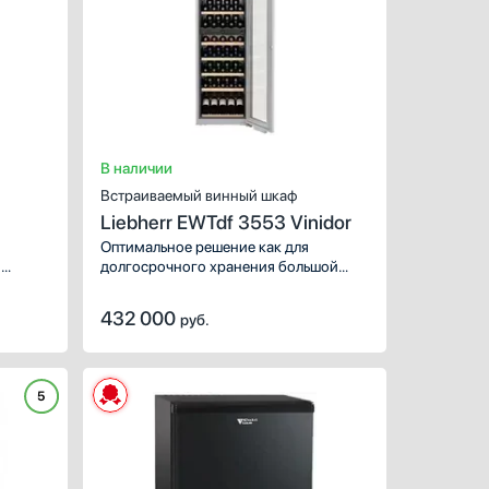
Тип:
двухте
Высота (см):
Ширина (см):
Расположение:
в
Цвет:
Вместимость (бутылки 0.7
Материал полок:
В наличии
Встраиваемый винный шкаф
Liebherr EWTdf 3553 Vinidor
Оптимальное решение как для
,
долгосрочного хранения большой
ов.
винной коллекции, так и для быстрой
подготовки напитков к последующей
432 000
руб.
сервировке.
5
ХАРАКТЕРИСТИКИ
Тип:
двухте
Высота (см):