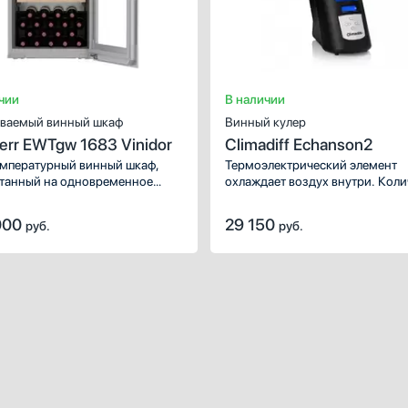
чии
В наличии
ваемый винный шкаф
Винный кулер
err EWTgw 1683 Vinidor
Climadiff Echanson2
мпературный винный шкаф,
Термоэлектрический элемент
танный на одновременное
охлаждает воздух внутри. Коли
ие до 33 бутылок типа
бутылок, которое можно разме
о».
учетом полной комплектации и
000
29 150
руб.
руб.
расчета объема бутылки 0,75 л,
шт.