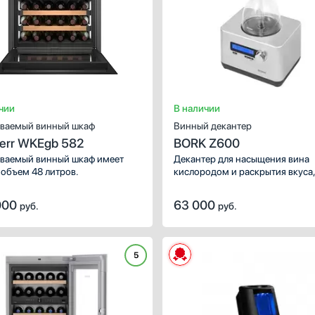
чии
В наличии
ваемый винный шкаф
Винный декантер
herr WKEgb 582
BORK Z600
ваемый винный шкаф имеет
Декантер для насыщения вина
объем 48 литров.
кислородом и раскрытия вкуса
аромата, нейтрализации танин
000
63 000
руб.
руб.
5