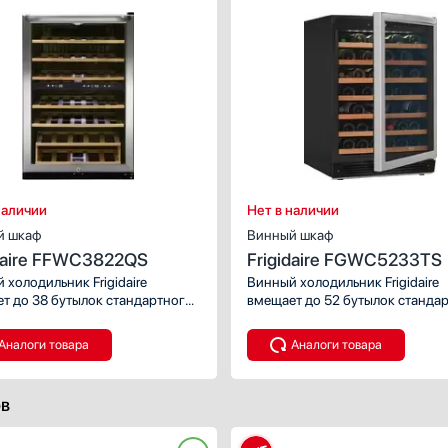
Премиальное светодиодное
освещение Бриллиант
N-ST
(BrilliantLight)
ть все
Угольный фильтр
с энергопотребления
Есть
Дверной упор
+
++
Справа
Слева
наличии
Нет в наличии
Бок о Бок (Side-by-Side)
й шкаф
Винный шкаф
Снизу
ть все
idaire FFWC3822QS
Frigidaire FGWC5233TS
 холодильник Frigidaire
Винный холодильник Frigidaire
т до 38 бутылок стандартного
вмещает до 52 бутылок станда
.
объема.
Аналоги товара
Аналоги товара
ов