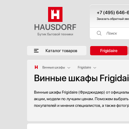
+7 (495) 646-
Заказать обратный зв
Поиск
Каталог товаров
Frigidaire
Винные шкафы
Frigidaire
Винные шкафы Frigida
Аксессуары
AEG
Аксессуары и принадлежности
Asko
Акустические системы
Bertazzoni
Винные шкафы Frigidaire (Фриджидаер) от официаль
Аромастанции
BORK
акции, модели по лучшим ценам. Поможем выбрать и
покупателей и мнения специалистов, а также фотог
Барбекю
Bosch
Беспроводные акустические системы
Cavanova
Блендеры
CellarPrivate
Вакуумные упаковщики
Climadiff