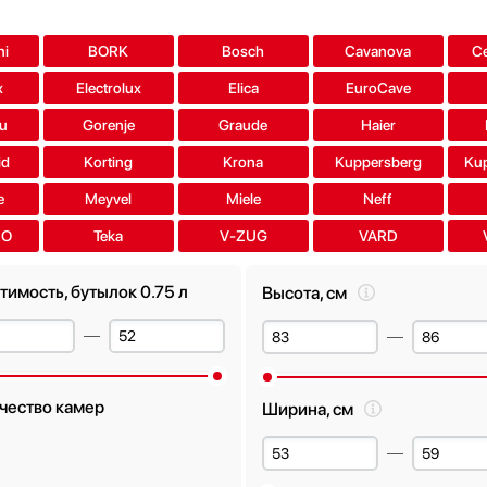
ni
BORK
Bosch
Cavanova
Ce
x
Electrolux
Elica
EuroCave
u
Gorenje
Graude
Haier
id
Korting
Krona
Kuppersberg
Ku
e
Meyvel
Miele
Neff
RO
Teka
V-ZUG
VARD
тимость, бутылок 0.75 л
Высота, см
чество камер
Ширина, см