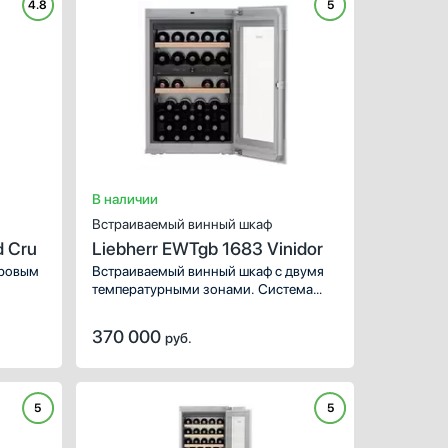
4.8
5
ХАРАКТЕРИСТИКИ
Тип:
моноте
Высота (см):
Ширина (см):
Расположение:
в
Цвет:
нержав
Вместимость (бутылки 0.7
Материал полок:
В наличии
Встраиваемый винный шкаф
d Cru
Liebherr EWTgb 1683 Vinidor
фровым
Встраиваемый винный шкаф с двумя
температурными зонами. Система
ить
безопасности полностью блокирует
режим.
панель управления, что позволяет
370 000
руб.
т
избежать сбоя настроек.
ание
5
5
ХАРАКТЕРИСТИКИ