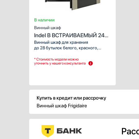
В наличии
Винный шкаф
Indel B ВСТРАИВАЕМЫЙ 24
ДОМ ПЛЮС (BUILT-IN 24
Винный шкаф для хранения
до 28 бутылок белого, красного,
HOMME PLUS)
игристого вина.
* Стоимость модели можно
уточнить у нашего консультанта
Купить в кредит или рассрочку
Винный шкаф Frigidaire
Расс