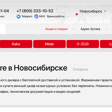
61-04
+7 (800) 333-10-52
Новосибирск
онок
Telegram
MAX
Время работы
Москва
Санкт-Петербург
Акции и скидки
Адрес бутика
Казань
Краснодар
Asko
Miele
V-ZUG
L
Екатеринбург
Тюмень
Челябинск
ire в Новосибирске
Другие регионы
3 модели
ного дилера с бесплатной доставкой и установкой. Фирменная гарант
 купить винный шкаф на выгодных условиях без переплаты. Новинки и
рафии, техническая документация и видео моделей.