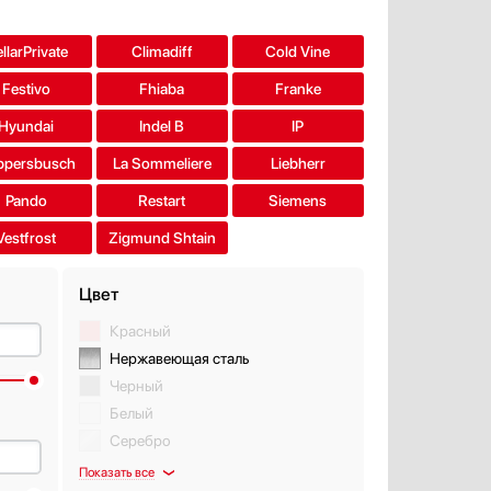
llarPrivate
Climadiff
Cold Vine
Festivo
Fhiaba
Franke
Hyundai
Indel B
IP
ppersbusch
La Sommeliere
Liebherr
Pando
Restart
Siemens
Vestfrost
Zigmund Shtain
Цвет
Красный
Нержавеющая сталь
Черный
Белый
Серебро
Показать все