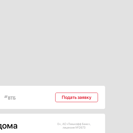
Цвет:
Вместимость (бутылки 0.7
Материал полок:
Подать заявку
 дома
0+, АО «Тинькофф Банк»,
лицензия №2673