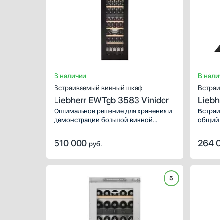
В наличии
В нали
Встраиваемый винный шкаф
Встраи
Liebherr EWTgb 3583 Vinidor
Lieb
Оптимальное решение для хранения и
Встраи
демонстрации большой винной
общий 
коллекции. Дверной упор находится с
правой стороны.
510 000
264 
руб.
5