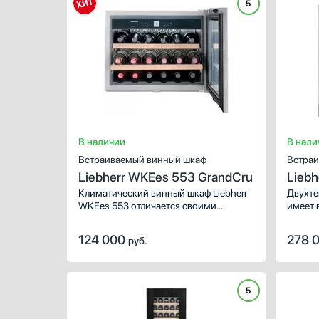
5
В наличии
В нали
Встраиваемый винный шкаф
Встраи
Liebherr WKEes 553 GrandCru
Liebh
Климатический винный шкаф Liebherr
Двухте
WKEes 553 отличается своими
имеет 
небольшими габаритами,
двери.
превосходный вариант для гостиной
угля п
124 000
278 
руб.
или кабинета. Металлические полки
постор
обеспечивают безопасное хранение
бутылок вина.
5