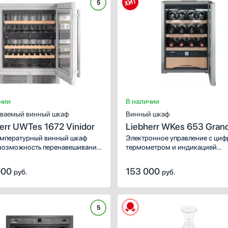
5
чии
В наличии
ваемый винный шкаф
Винный шкаф
err UWTes 1672 Vinidor
Liebherr WKes 653 Gran
мпературный винный шкаф
Электронное управление с ци
возможность перенавешивания
термометром и индикацией
 Фильтр из активированного
температуры позволит установ
редотвращает проникновение
необходимый температурный 
000
153 000
руб.
руб.
онних запахов.
Угольный фильтр дезинфицируе
воздух и предотвращает попад
посторонних запахов.
5