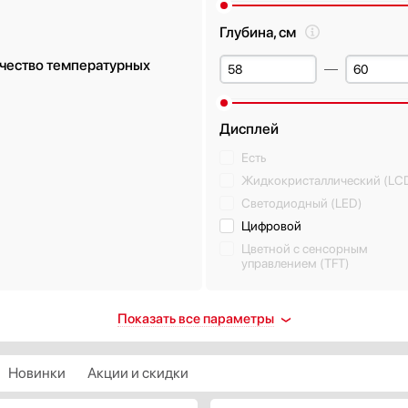
Глубина, см
чество температурных
Дисплей
Есть
Жидкокристаллический (LC
Светодиодный (LED)
Цифровой
Цветной с сенсорным
управлением (TFT)
атический класс
Внутреннее освещение
Показать все параметры
Есть
N
Светодиодное (LED)
Новинки
Акции и скидки
T
Неоновая подсветка