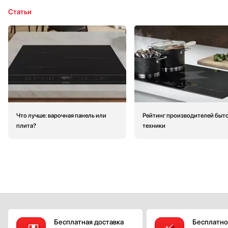
Статьи
Что лучше: варочная панель или
Рейтинг производителей быт
плита?
техники
Бесплатная доставка
Бесплатно