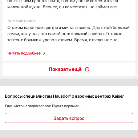
больше, чем простая плита, поэтому он не поместится на
такое количество конфорок подойдет для большой семьи и для
маленькой кухни. Вернее, он поместится, но займет все
приготовления пищи, когда дома намечается большое
свободное пространство.
застолье. Проблем с приготовлением пищи нет. Решетки над
Комментарий:
конфорками достаточно прочные, так как изготовлены из
О таком варочном центре я мечтала давно. Для такой большой
чугуна. Они не прогорают и не прогибаются под тяжестью
семьи, как у нас, это самый оптимальный вариант. Готовлю
кастрюль. Имеется электророзжиг и Газ-контроль.
теперь с большим удовольствием. Время, отведенное на
готовку. у меня намного сократилось, так как я одновременно
теперь готовлю несколько блюд. Остальное время, с
Читать подробнее
удовольствием провожу с семьей. В общем, я считаю, что
такая плита должна быть у каждой хозяйки. Жалко только, что
Показать ещё
стоит она дорого.
Вопросы специалистам Hausdorf о варочных центрах Kaiser
Еще никто не задал вопрос. Будьте первыми!
Задать вопрос