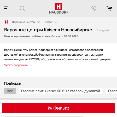
Варочные центры
Kaiser
Варочные центры Kaiser в Новосибирске
Аксессуары
AEG
16 моделей
Цены на варочные центры Kaiser в Новосибирске от 09.08.2026
Аксессуары и принадлежности
Bertazzoni
Акустические системы
Bosch
Аромастанции
Electrolux
Варочные центры Kaiser (Кайзер) от официального дилера с бесплатной
доставкой и установкой. Фирменная гарантия производителя, скидки и
Барбекю
Gefest
акции, модели от 232199 руб., поможем выбрать и купить варочный центр на
Беспроводные акустические системы
Gorenje
выгодных условиях без переплаты. Новинки и хиты года, отзывы покупателей
и мнения специалистов, а также фотографии, техническая документация и
Блендеры
Haier
видео моделей.
Вакуумные упаковщики
Ilve
Варочные панели
La Cornue
Подборки
Вафельницы
Lofra
Все
Газовые плиты kaiser 50 60 с газовой духовкой
Газов
Вентиляторы
Maunfeld
Весы
Midea
Фильтр
Винные шкафы
Miele
Витрины
Restart