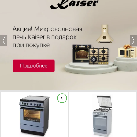
Мастерский
Профессиональный
Ретро
Серия 2 / 200 / 2000
Показать все
Материал варочной панели
Эмалированный металл
Нержавеющая сталь
Стеклокерамика
Закаленное стекло
Крашеный металл
Очистка духового шкафа
ХАРАКТЕРИСТИКИ
ХАРАКТЕРИСТИКИ
5
Традиционная
Тип духового шкафа:
газовый
Тип духового шкафа:
газовый
Пиролитическая
Габариты, ВхШхГ (см):
85х60х60
Габариты, ВхШхГ (см):
85х50x60
Объем (л):
58
Объем (л):
60
Каталитическая
Количество конфорок:
4
Гриль:
Есть
Паровая
Тип варочной поверхности:
газовая
Количество конфорок:
4
Тип варочной поверхности:
газовая
Паровая и каталитическая