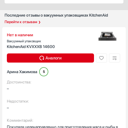
Последние отзывы о вакуумных упаковщиках KitchenAid
Перейти к отзывам
Нет в наличии
Вакуумный упаковщик
KitchenAid KVXXXB 14600
Аналоги
Арина Хакимова
5
Достоинства:
–
Недостатки:
–
Комментарий:
Покупала целенаправленно для приготовления мяса и рыбы в