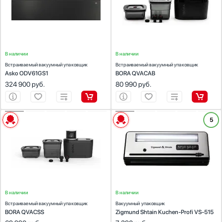
Габариты (ВхШхГ), см:
13.5х59.7х55
Габариты (ВхШхГ), см:
14.2х23.9х12.4
В наличии
В наличии
Встраиваемый вакуумный упаковщик
Встраиваемый вакуумный упаковщик
Asko ODV61GS1
BORA QVACAB
324 900
руб.
80 990
руб.
ХАРАКТЕРИСТИКИ
ХАРАКТЕРИСТИКИ
5
Тип установки:
встраиваемый
Тип установки:
соло
Цвет:
нержавеющая сталь
Цвет:
черный/нержавеющая сталь
Габариты (ВхШхГ), см:
14.2х23.9х12.4
Габариты (ВхШхГ), см:
13.9х46.6х19.5
В наличии
В наличии
Встраиваемый вакуумный упаковщик
Вакуумный упаковщик
BORA QVACSS
Zigmund Shtain Kuchen-Profi VS-515