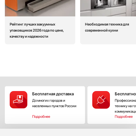
Рейтинг лучших вакуумных
Необходимая техника для
упаковщиков 2026 года по цене,
современной кухни
качеству и надежности
Бесплатная доставка
Бесплатно
До многих городов и
Профессиона
населенных пунктов России
технику на г
коммуникац
Подробнее
Подробнее