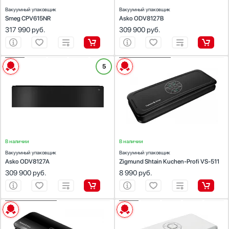
Нержавеющая сталь
Вакуумный упаковщик
Вакуумный упаковщик
Smeg CPV615NR
Asko ODV8127B
Коричневый
317 990
руб.
309 900
руб.
Белый
Серебро
ХАРАКТЕРИСТИКИ
ХАРАКТЕРИСТИКИ
5
Показать все
Тип установки:
встраиваемый
Тип установки:
соло
Дополнительно
Цвет:
антрацит
Цвет:
черный
Габариты (ВхШхГ), см:
14х 59.7 х 55
Габариты (ВхШхГ), см:
7х38х14
Упаковочные пакеты
Общее количество упаковочных пакетов в комплекте, шт
Дисплей
В наличии
В наличии
Вакуумный упаковщик
Вакуумный упаковщик
Asko ODV8127A
Zigmund Shtain Kuchen-Profi VS-511
309 900
руб.
8 990
руб.
ХАРАКТЕРИСТИКИ
ХАРАКТЕРИСТИКИ
Тип установки:
соло
Тип установки:
соло
Цвет:
черный
Цвет:
белый