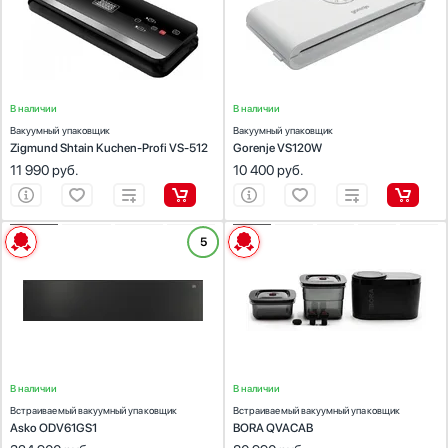
Габариты (ВхШхГ), см:
7х38х14
Габариты (ВхШхГ), см:
5.9х38х15.2
В наличии
В наличии
Вакуумный упаковщик
Вакуумный упаковщик
Zigmund Shtain Kuchen-Profi VS-512
Gorenje VS120W
11 990
руб.
10 400
руб.
ХАРАКТЕРИСТИКИ
ХАРАКТЕРИСТИКИ
5
Тип установки:
встраиваемый
Тип установки:
встраиваемый
Цвет:
графит
Цвет:
черный
Габариты (ВхШхГ), см:
13.5х59.7х55
Габариты (ВхШхГ), см:
14.2х23.9х12.4
В наличии
В наличии
Встраиваемый вакуумный упаковщик
Встраиваемый вакуумный упаковщик
Asko ODV61GS1
BORA QVACAB