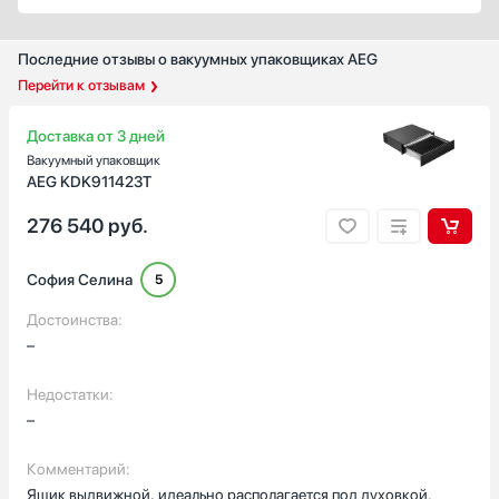
Последние отзывы о вакуумных упаковщиках AEG
Перейти к отзывам
Доставка от 3 дней
Вакуумный упаковщик
AEG KDK911423T
276 540
руб.
София Селина
5
Достоинства:
–
Недостатки:
–
Комментарий:
Ящик выдвижной, идеально располагается под духовкой.