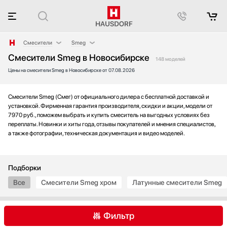
Смесители
Smeg
Смесители Smeg в Новосибирске
Аксессуары
Blanco
148 моделей
Цены на смесители Smeg в Новосибирске от 07.08.2026
Аксессуары и принадлежности
Franke
Акустические системы
Fulgor Milano
Аромастанции
Omoikiri
Смесители Smeg (Смег) от официального дилера с бесплатной доставкой и
установкой. Фирменная гарантия производителя, скидки и акции, модели от
Барбекю
Restart
7970 руб., поможем выбрать и купить смеситель на выгодных условиях без
Беспроводные акустические системы
Teka
переплаты. Новинки и хиты года, отзывы покупателей и мнения специалистов,
а также фотографии, техническая документация и видео моделей.
Блендеры
Вакуумные упаковщики
Варочные панели
Подборки
Варочные центры
Все
Смесители Smeg хром
Латунные смесители Smeg
Вафельницы
Вентиляторы
Весы
Фильтр
Винные шкафы