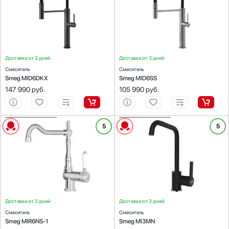
Найдено
148
товаров
Доставка от 3 дней
Доставка от 3 дней
Смеситель
Смеситель
Smeg MID6DKX
Smeg MID6SS
147 990
руб.
105 990
руб.
ХАРАКТЕРИСТИКИ
ХАРАКТЕРИСТИКИ
5
5
Цвет:
никель
Цвет:
черный
Материал покрытия:
никель
Доставка от 3 дней
Доставка от 3 дней
Смеситель
Смеситель
Smeg MIR6NS-1
Smeg MI3MN