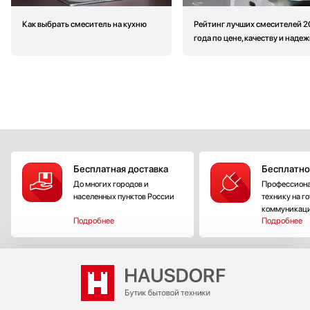
Как выбрать смеситель на кухню
Рейтинг лучших смесителей 2
года по цене, качеству и наде
Бесплатная доставка
Бесплатно
До многих городов и
Профессиона
населенных пунктов России
технику на г
коммуникац
Подробнее
Подробнее