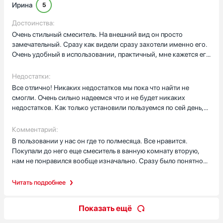
Ирина
5
Достоинства:
Очень стильный смеситель. На внешний вид он просто
замечательный. Сразу как видели сразу захотели именно его.
Очень удобный в использовании, практичный, мне кажется его
хватит вообще на очень долгий срок. Нравится как
регулируется холодная и теплая вода, нравится так же как
Недостатки:
включается подача воды и как отключается. Все очень плавно
Все отлично! Никаких недостатков мы пока что найти не
на самом деле и классно. За это конечно огромный плюс. Сам
смогли. Очень сильно надеемся что и не будет никаких
материал мне кажется очень надежный и практичный. В
недостатков. Как только установили пользуемся по сей день,
комплекте было все и водоотвод и прокладки ив се в таком
нареканий нет к нему
роже что необходимо для установки смесителя. Стоимость
Комментарий:
конечно не особо радует, но мы понимаем что сейчас
В пользовании у нас он где то полмесяца. Все нравится.
смесители стоят очень больших денег поэтому нормально
Покупали до него еще смеситель в ванную комнату вторую,
нам не понравился вообще изначально. Сразу было понятно
почему то что нам во первых неудобно во вторых он по
качеству какой то жидкий был. А здесь другое дело. Да на
Читать подробнее
самом деле тут даже просто на вид если смотришь то
понимаешь что он надежный и практичный смеситель. Так что
Показать ещё
нам все очень нравится! Мы довольны тем что приобрели его у
вас! Советуем всем присмотреться к нему!