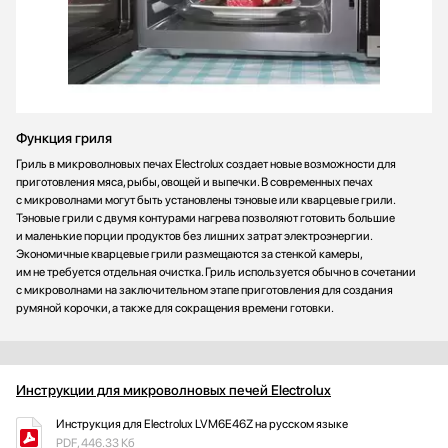
Функция гриля
Гриль в микроволновых печах Electrolux создает новые возможности для
приготовления мяса, рыбы, овощей и выпечки. В современных печах
с микроволнами могут быть установлены тэновые или кварцевые грили.
Тэновые грили с двумя контурами нагрева позволяют готовить большие
и маленькие порции продуктов без лишних затрат электроэнергии.
Экономичные кварцевые грили размещаются за стенкой камеры,
им не требуется отдельная очистка. Гриль используется обычно в сочетании
с микроволнами на заключительном этапе приготовления для создания
румяной корочки, а также для сокращения времени готовки.
Инструкции для микроволновых печей Electrolux
Инструкция для Electrolux LVM6E46Z на русском языке
PDF, 446.33 Кб