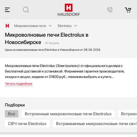
Микроволновые печи
Electrolux
Микроволновые печи Electrolux в
Аксессуары
AEG
Новосибирске
Аксессуары и принадлежности
Asko
41 модель
Цены на микроволновые печи Electrolux в Новосибирске от 08.08.2026
Акустические системы
Barazza
Аромастанции
Bertazzoni
Микроволновые печи Electrolux (Электролюкс) от официального дилера с
Барбекю
BORK
бесплатной доставкой и установкой. Фирменная гарантия производителя,
Беспроводные акустические системы
Bosch
скидки и акции, модели от 31800 руб., поможем выбрать и купить
Блендеры
Brandt
микроволновую печь на выгодных условиях без переплаты. Новинки и хиты
года, отзывы покупателей и мнения специалистов, а также фотографии,
Вакуумные упаковщики
De Dietrich
техническая документация и видео моделей.
Варочные панели
Franke
Варочные центры
Fulgor Milano
Подборки
Вафельницы
Gaggenau
Все
Встроенные микроволновые печи Electrolux
Встроен
Вентиляторы
Gorenje
СВЧ печи Electrolux
Встраиваемые микроволновые печи свч E
Весы
Graude
Винные шкафы
Haier