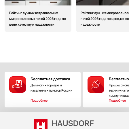
Рейтинг лучших встраиваемых
Рейтинг лучших микроволнов
микроволновых печей 2026 года по
печей 2026 года по цене, качес
цене, качеству и надежности
надежности
Бесплатная доставка
Бесплатно
До многих городов и
Профессиона
населенных пунктов России
технику на г
коммуникац
Подробнее
Подробнее