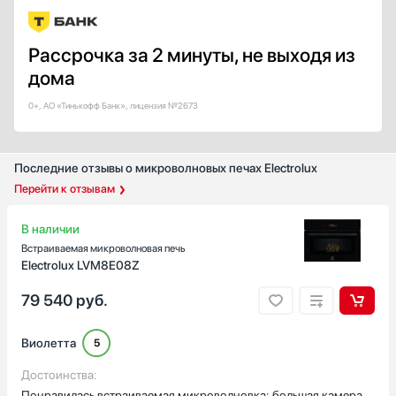
Есть
Рассрочка за 2 минуты, не выходя из
Функция памяти
дома
Да
0+, АО «Тинькофф Банк», лицензия №2673
Страна производства
Белоруссия
Великобритания
Последние отзывы о микроволновых печах Electrolux
Германия
Перейти к отзывам
Евросоюз
В наличии
Испания
Встраиваемая микроволновая печь
Показать все
Electrolux LVM8E08Z
Гарантия, мес
79 540
руб.
12
Виолетта
5
Достоинства:
Понравилась встраиваемая микроволновка: большая камера