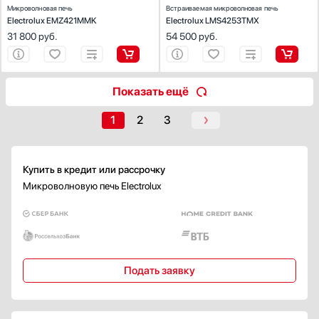
Микроволновая печь
Встраиваемая микроволновая печь
Есть
Electrolux EMZ421MMK
Electrolux LMS4253TMX
31 800
руб.
54 500
руб.
Переключатели
Кнопочные
Поворотные
Показать ещё
Сенсорные
Поворотные утапливаемые
1
2
3
Центральный переключатель с программированием режимов
(ProCook)
Показать все
Купить в кредит или рассрочку
Блокировка управления
Микроволновую печь Electrolux
Есть
Инверторное управление мощностью
Есть
Подать заявку
Равномерное распределение микроволн
Есть
Без поворотного стола