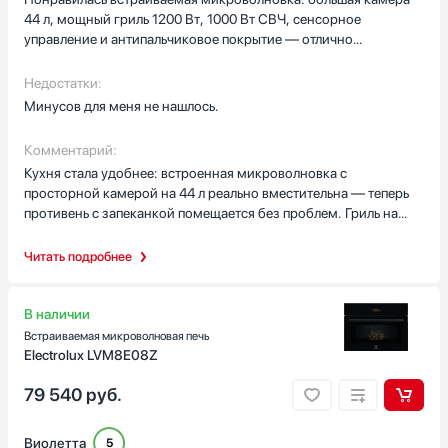
44 л, мощный гриль 1200 Вт, 1000 Вт СВЧ, сенсорное
управление и антипальчиковое покрытие — отлично
смотрится.
Недостатки:
Минусов для меня не нашлось.
Комментарий:
Кухня стала удобнее: встроенная микроволновка с
просторной камерой на 44 л реально вместительна — теперь
противень с запеканкой помещается без проблем. Гриль на
1200 Вт даёт красивую корочку, я быстро подрумяниваю рыбу
и тосты, а сочетание СВЧ 1000 Вт и десяти уровней мощности
Читать подробнее
помогает равномерно разогревать блюда и готовить за
короткое время. Функции «Разогрев», «Жидкость» и
автоматическая разморозка выручают, когда нужно быстро
В наличии
привести в порядок суп или разморозить кусок мяса к ужину.
Встраиваемая микроволновая печь
Сенсорное управление, цифровой дисплей и таймер просты и
Electrolux LVM8E08Z
понятны, быстрый старт экономит минуты по утрам, а
79 540
руб.
отсрочка пуска удобна, если нужно, чтобы к приходу гостей
всё было тёплым. Внутренняя эмаль чистится легко, а чёрный
корпус с покрытием от отпечатков остаётся аккуратным без
Виолетта
5