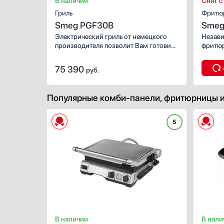
В наличии
Снят с
Профессиональные ледогенераторы
Гриль
Фритю
Smeg PGF30B
Профессиональные посудомоечные машины
Smeg
Электрический гриль от немецкого
Пылесосы
Незави
производителя позволит Вам готовить
фритюр
Системы кипячения воды AquaHot
дома вкусные и полезные блюда.
кто лю
Смесители
Управление конфоркой-гриль
Глубок
75 390
руб.
осуществляется механическим путем.
замеча
Соковыжималки
Стаканомоечные машины
Популярные комби-панели, фритюрницы и
Стиральные машины
Сушильные машины
5
Телевизоры
Тостеры
Увлажнители воздуха
Утюги
Фены
Холодильники
Холодильное оборудование
Хьюмидоры
В наличии
В нали
Чайники