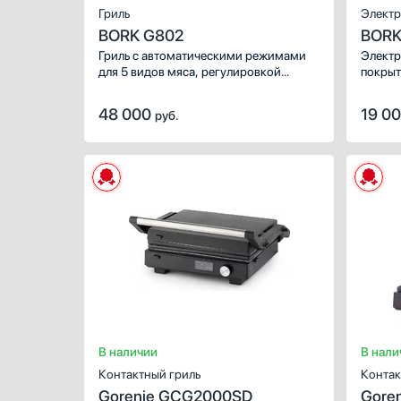
Гриль
Электр
BORK G802
BORK
Гриль с автоматическими режимами
Электр
для 5 видов мяса, регулировкой
покрыт
степени прожарки, а также
индивидуальными настройками.
48 000
19 0
руб.
В наличии
В нали
Контактный гриль
Контак
Gorenje GCG2000SD
Gore