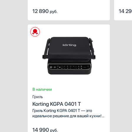
продук
в приготовлении вкусных
универ
раскры
и разнообразных блюд. Модель
объеди
12 890
14 2
руб.
мощностью 2000 Вт с сенсорным
барбек
управлением и ярким цветным
тостера
дисплеем в надежном корпусе
автома
из нержавеющей стали
размор
и качественного пластика.
тостов
и стейк
В наличии
Гриль
Korting KGPA 0401 T
Гриль Korting KGPA 0401 T — это
идеальное решение для вашей кухни!
Этот электрогриль сочетает в себе
компактные размеры, высокую
14 990
руб.
мощность и удобство использования,