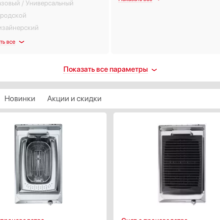
азовый / Универсальный
ородской
изайнерский
ть все
ции
Оснащение
Показать все параметры
егулировка мощности
Дисплей
егулируемый термостат
Таймер конфорок
Новинки
Акции и скидки
дикатор остаточного тепла
ндикатор включения
ндикатор нагрева
щита от детей
ащитное отключение