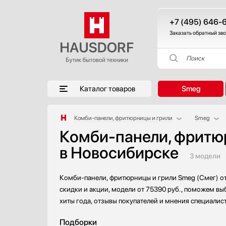
+7 (495) 646-
Заказать обратный зв
Поиск
Каталог товаров
Smeg
Комби-панели, фритюрницы и грили
Smeg
Комби-панели, фритю
Аксессуары
Barazza
в Новосибирске
Аксессуары и принадлежности
BORK
3 модели
Акустические системы
Bosch
Аромастанции
Fulgor Mi
Комби-панели, фритюрницы и грили Smeg (Смег) от
Барбекю
Gaggena
скидки и акции, модели от 75390 руб., поможем вы
Беспроводные акустические системы
Gorenje
хиты года, отзывы покупателей и мнения специалис
Блендеры
Ilve
Подборки
Вакуумные упаковщики
Korting