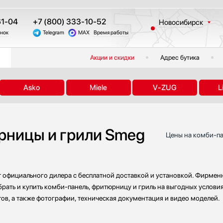
61-04
+7 (800) 333-10-52
Новосибирск
онок
Telegram
MAX
Время работы
Москва
Санкт-Петербург
Акции и скидки
Адрес бутика
Казань
Краснодар
Asko
Miele
V-ZUG
L
Екатеринбург
Тюмень
Челябинск
рницы и грили Smeg
Другие регионы
Цены на комби-па
lano
 официального дилера с бесплатной доставкой и установкой. Фирменн
u
брать и купить комби-панель, фритюрницу и гриль на выгодных условия
тов, а также фотографии, техническая документация и видео моделей.