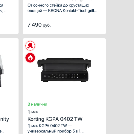
1800W
ся
От сочного стейка до хрустящих
ы,
овощей — KRONA Kontakt-Tischgrill
ть
1800W превращает вашу кухню
в настоящий гриль-ресторан. Этот
7 490
руб.
компактный и мощный прибор
тому
позволит вам наслаждаться
любимыми блюдами,
ать без
приготовленными на гриле, в любое
время года, не выходя из дома.
ХАРАКТЕРИСТИКИ
Тип поверхности:
Способ подключения:
эл
Габариты, ВхШхГ (см):
Переключатели:
В наличии
Гриль
nity
Korting KGPA 0402 TW
Гриль KGPA 0402 TW —
е
универсальный прибор 5 в 1,