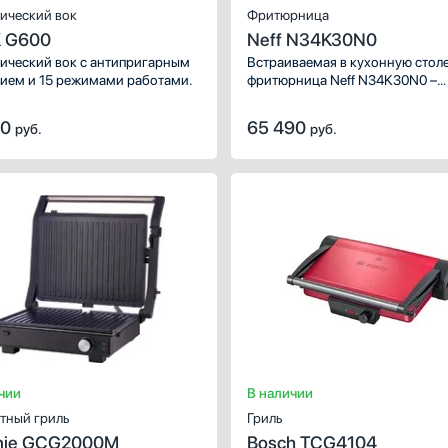
ический вок
Фритюрница
 G600
Neff N34K30N0
ический вок с антипригарным
Встраиваемая в кухонную стол
ием и 15 режимами работами.
фритюрница Neff N34K30N0 –
идеальное решение для людей,
которые не представляют себе
00
65 490
руб.
руб.
без аппетитного картофеля-фр
мяса.
чии
В наличии
тный гриль
Гриль
nje GCG2000M
Bosch TCG4104