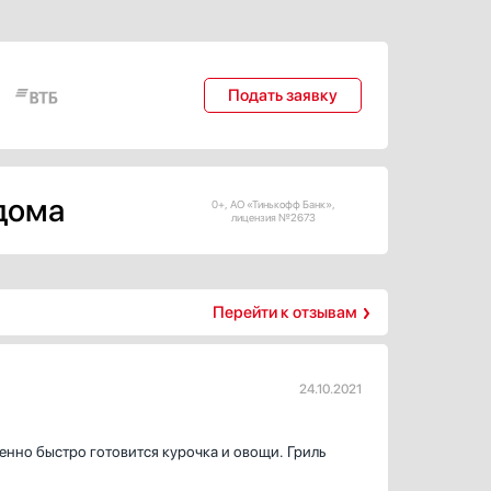
Подать заявку
 дома
0+, АО «Тинькофф Банк»,
лицензия №2673
Перейти к отзывам
24.10.2021
енно быстро готовится курочка и овощи. Гриль