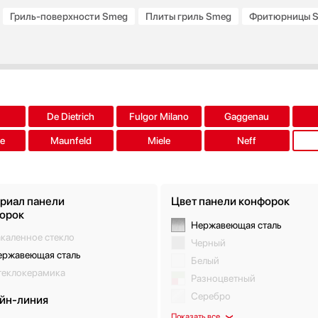
Гриль-поверхности Smeg
Плиты гриль Smeg
Фритюрницы 
e
d
De Dietrich
Fulgor Milano
Gaggenau
ue
Maunfeld
Miele
Neff
риал панели
Цвет панели конфорок
орок
Нержавеющая сталь
каленное стекло
Черный
ержавеющая сталь
Белый
теклокерамика
Разноцветный
Серебро
йн-линия
Показать все