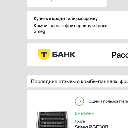
позволяя легко готовить любимые
блюда с аппетитной корочкой
и сохранением всех полезных
Купить в кредит или рассрочку
свойств.
Комби-панель, фритюрницу и гриль
Smeg
Расс
Последние отзывы о комби-панелях, фр
Оценка пользовател
5
В наличии
Гриль
Smeg PGF30B