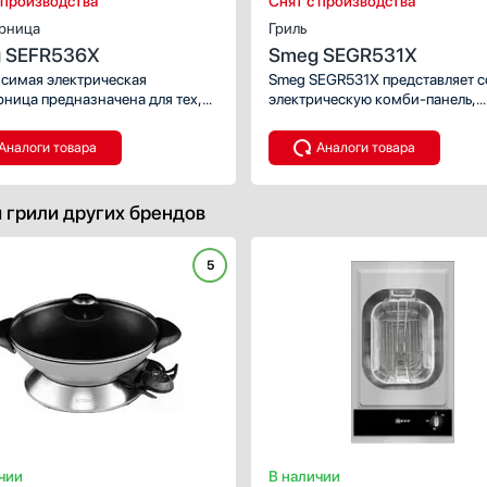
 производства
Снят с производства
рница
Гриль
 SEFR536X
Smeg SEGR531X
симая электрическая
Smeg SEGR531X представляет 
ница предназначена для тех,
электрическую комби-панель,
бит и умеет много готовить.
обладающую девятиступенчато
ая чаша из нержавеющей стали
регулировкой мощности и удо
Аналоги товара
Аналоги товара
тельно впишется в интерьер.
поворотными переключателями
 грили других брендов
5
чии
В наличии