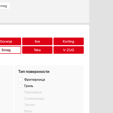
Smeg
Gorenje
Ilve
Korting
Smeg
Teka
V-ZUG
Тип поверхности
Фритюрница
Гриль
Пароварка
Саламандра
Теппан
Весы