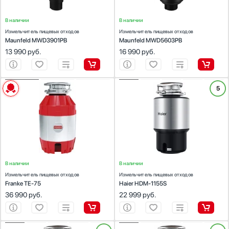
Магнитно-индукционный
В наличии
В наличии
Измельчитель пищевых отходов
Измельчитель пищевых отходов
Maunfeld MWD3901PB
Maunfeld MWD5603PB
13 990
руб.
16 990
руб.
ХАРАКТЕРИСТИКИ
ХАРАКТЕРИСТИКИ
5
Высота (см):
37.1
Высота (см):
33.2
Тип мотора:
магнитный
Тип мотора:
магнитный
Способ переработки пищевых отходов:
Способ переработки пищевых отходов:
непрерывный
непрерывный
Потребляемая мощность (Вт):
550
Потребляемая мощность (Вт):
550
Скорость вращения диска (об/мин):
2700
Скорость вращения диска (об/мин):
3200
В наличии
В наличии
Измельчитель пищевых отходов
Измельчитель пищевых отходов
Franke TE-75
Haier HDM-1155S
36 990
руб.
22 999
руб.