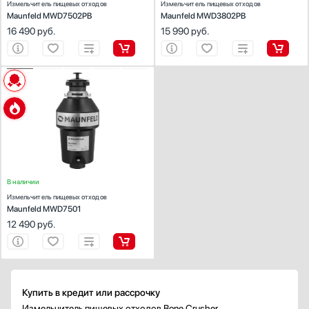
Измельчитель пищевых отходов
Измельчитель пищевых отходов
Maunfeld MWD7502PB
Maunfeld MWD3802PB
16 490
руб.
15 990
руб.
ХАРАКТЕРИСТИКИ
Высота (см):
43.7
Способ переработки пищевых отходов:
непрерывный
Потребляемая мощность (Вт):
750
Скорость вращения диска (об/мин):
4200
В наличии
Измельчитель пищевых отходов
Maunfeld MWD7501
12 490
руб.
Купить в кредит или рассрочку
Измельчитель пищевых отходов Bone Crusher