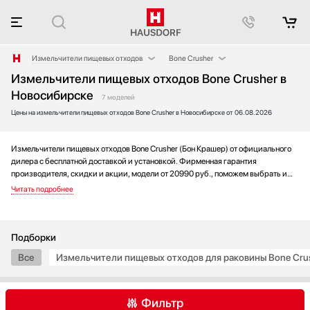
Измельчители пищевых отходов
Bone Crusher
Измельчители пищевых отходов Bone Crusher в
Аксессуары
Blanco
Новосибирске
Аксессуары и принадлежности
Franke
7 моделей
Цены на измельчители пищевых отходов Bone Crusher в Новосибирске от 06.08.2026
Акустические системы
Haier
Аромастанции
InSinkErator
Измельчители пищевых отходов Bone Crusher (Бон Крашер) от официального
Барбекю
Kuppersberg
дилера с бесплатной доставкой и установкой. Фирменная гарантия
Беспроводные акустические системы
Maunfeld
производителя, скидки и акции, модели от 20990 руб., поможем выбрать и
Блендеры
Omoikiri
купить измельчитель пищевых отходов на выгодных условиях без переплаты.
Новинки и хиты года, отзывы покупателей и мнения специалистов, а также
Вакуумные упаковщики
Teka
фотографии, техническая документация и видео моделей.
Варочные панели
Варочные центры
Подборки
Вафельницы
Все
Измельчители пищевых отходов для раковины Bone Cru
Вентиляторы
Весы
Фильтр
Винные шкафы