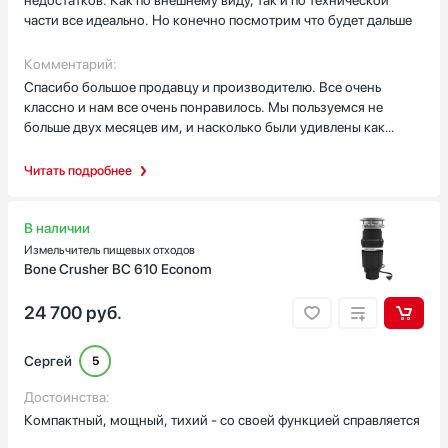
за такие привлекательные деньги. На мой взгляд он подойдет к
части все идеально. Но конечно посмотрим что будет дальше
любой кухне и раковине. Не занимает кстати много места.
Мощности более чем достаточно, измельчает все в труху.
Комментарий:
Спасибо большое продавцу и производителю. Все очень
классно и нам все очень понравилось. Мы пользуемся не
больше двух месяцев им, и насколько были удивлены как
грамотно он и качественно работает. Так что в целом нам все
нравится мы рекомендуем его к покупке. Ранее не
Читать подробнее
пользовались измельчителем, и на самом деле привыкли к
нему буквально за несколько дней. Мы вообще не пожалели
что все таки его выбрали. Спасибо большое, советуем
В наличии
Измельчитель пищевых отходов
Bone Crusher BC 610 Econom
24 700
руб.
Сергей
5
Достоинства:
Компактный, мощный, тихий - со своей функцией справляется