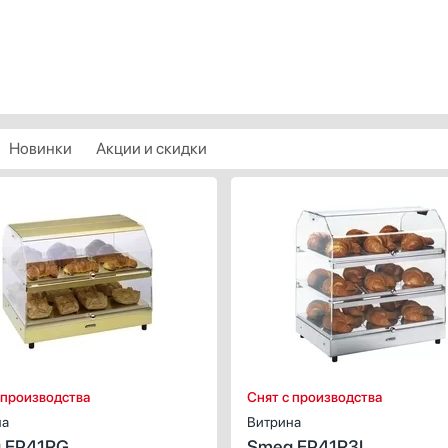
Новинки
Акции и скидки
ИСТИКИ
ХАРАКТЕРИСТИКИ
Тепловая
Вид:
Тепло
м):
51
Ширина (см):
 полок:
3
Количество полок:
 производства
Снят с производства
на
Витрина
 EP41RG
Smeg EP41R3L