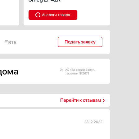
Аналоги товара
Подать заявку
 дома
0+, АО «Тинькофф Банк»,
лицензия №2673
Перейти к отзывам
23.12.2022