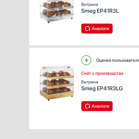
Витрина
Профессиональные ледогенераторы
Smeg EP41R3L
Профессиональные посудомоечные машины
Пылесосы
Аналоги
Системы кипячения воды AquaHot
Смесители
Соковыжималки
Стаканомоечные машины
Оценка пользовател
5
Стиральные машины
Сушильные машины
Снят с производства
Телевизоры
Витрина
Тостеры
Smeg EP41R3LG
Увлажнители воздуха
Утюги
Аналоги
Фены
Холодильники
Холодильное оборудование
Хьюмидоры
Чайники