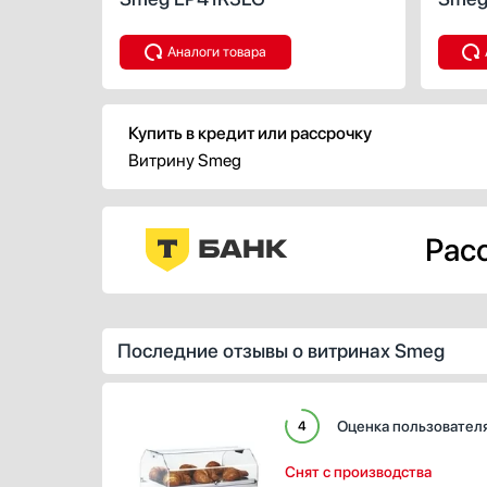
Кофемолки
Кухонные комбайны
Аналоги товара
Массажеры и спорт. инвентарь
Микроволновые печи
Купить в кредит или рассрочку
Миксеры
Витрину Smeg
Мойки
Мультиварки
Мясорубки
Расс
Наушники
Обогреватели
Очистители воздуха
Пароварки
Последние отзывы о витринах Smeg
Паровые шкафы для одежды
Парогенераторы
Подогреватели
Оценка пользовател
4
Посуда
Посудомоечные машины
Снят с производства
Проф. аксессуары