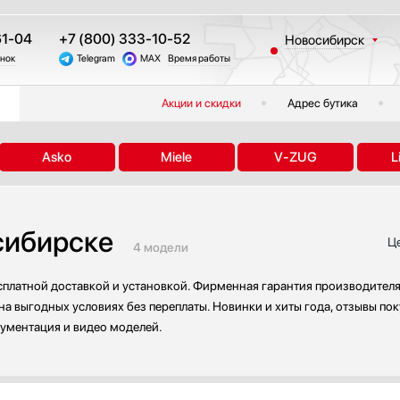
61-04
+7 (800) 333-10-52
Новосибирск
онок
Telegram
MAX
Время работы
Москва
Санкт-Петербург
Акции и скидки
Адрес бутика
Казань
Краснодар
Asko
Miele
V-ZUG
L
Екатеринбург
Тюмень
Челябинск
сибирске
Другие регионы
Ц
4 модели
платной доставкой и установкой. Фирменная гарантия производителя,
а выгодных условиях без переплаты. Новинки и хиты года, отзывы по
кументация и видео моделей.