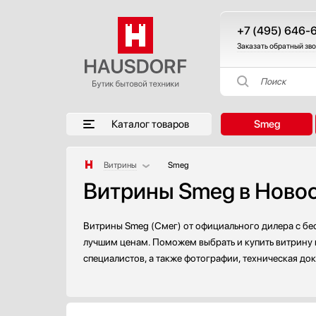
+7 (495) 646-
Заказать обратный зв
Поиск
Каталог товаров
Smeg
Витрины
Smeg
Витрины Smeg в Ново
Аксессуары
Аксессуары и принадлежности
Акустические системы
Витрины Smeg (Смег) от официального дилера с бес
Аромастанции
лучшим ценам. Поможем выбрать и купить витрину н
специалистов, а также фотографии, техническая до
Барбекю
Беспроводные акустические системы
Блендеры
Вакуумные упаковщики