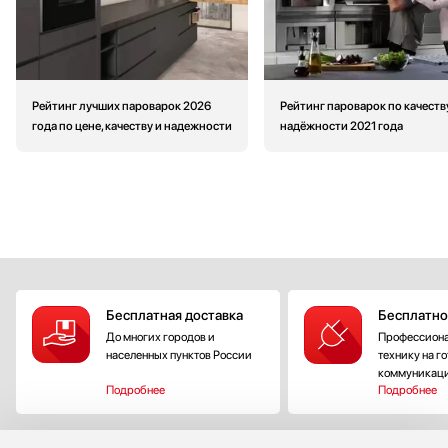
Рейтинг лучших пароварок 2026
Рейтинг пароварок по качеств
года по цене, качеству и надежности
надёжности 2021 года
Бесплатная доставка
Бесплатно
До многих городов и
Профессиона
населенных пунктов России
технику на г
коммуникац
Подробнее
Подробнее