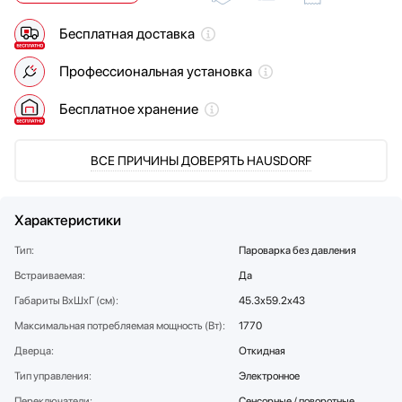
Мойки
Бесплатная доставка
Мультиварки
Мясорубки
Профессиональная установка
Наушники
Обогреватели
Бесплатное хранение
Очистители воздуха
Паровые шкафы для одежды
ВСЕ ПРИЧИНЫ ДОВЕРЯТЬ HAUSDORF
Парогенераторы
Подогреватели
Посуда
Характеристики
Посудомоечные машины
Тип:
Пароварка без давления
Проф. аксессуары
Встраиваемая:
Да
Профессиональные ледогенераторы
Габариты ВхШхГ (см):
45.3х59.2х43
Профессиональные посудомоечные машины
Максимальная потребляемая мощность (Вт):
1770
Пылесосы
Дверца:
Системы кипячения воды AquaHot
Откидная
Смесители
Тип управления:
Электронное
Соковыжималки
Переключатели:
Сенсорные / поворотные