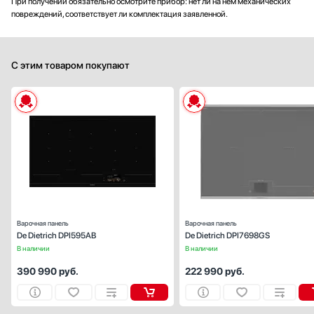
При получении обязательно осмотрите прибор: нет ли на нем механических
повреждений, соответствует ли комплектация заявленной.
С этим товаром покупают
Габариты (ВхШхГ), см:
6х90.5х51
Цвет :
черн
Панель конфорок:
стеклокерами
Общее количество конфорок:
Варочная панель
Варочная панель
De Dietrich DPI595AB
De Dietrich DPI7698GS
В наличии
В наличии
390 990
руб.
222 990
руб.