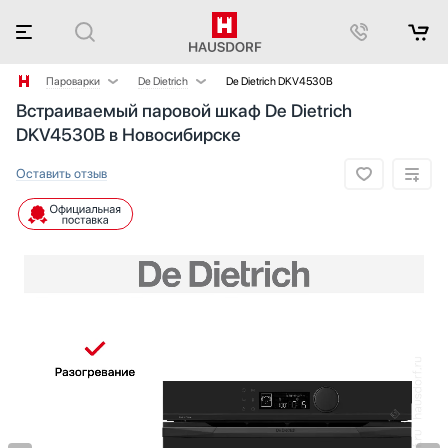
Пароварки
De Dietrich
De Dietrich DKV4530B
Встраиваемый паровой шкаф De Dietrich
Аксессуары
BORA
DKV4530B в Новосибирске
Аксессуары и принадлежности
Fulgor Milano
Акустические системы
Gaggenau
Оставить отзыв
Аромастанции
Ilve
Барбекю
Kuppersbusch
Беспроводные акустические системы
Miele
Блендеры
Neff
Вакуумные упаковщики
Restart
Варочные панели
Siemens
Варочные центры
V-ZUG
Вафельницы
Wolf
Вентиляторы
Весы
Винные шкафы