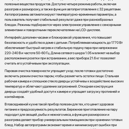
полезные вещества продуктов. Доступно четыре режима работы, включая
разогрев и разморозку, а также функция автоприготовления с 32 рецептами.
Автопрограммы автоматизируют температурно-временные параметры, а
пользователь получает стабильный результат даже при разнообразных
блюдах. Режимы подбираются через электронное управление с сенсорными
элементами и поворотными переключателями на LCD-дисплее.
Интерфейс дополнен часами и блокировкой управления, что повышает
безопасность и удобство в доме с детьми. Потребляемая мощность до 1770 Вт
обеспечивает быстрый нагрев и стабильную подачу пара при напряжении
220-240 В и частоте 50-60 Гц. Длина сетевого шнура 1.05 м влияет на выбор
расположения розетки при встраивании, а вес прибора 21.6 кг позволяет
считать его устойчивым при эксплуатации.
Паровая очистка поверхности упрощает уход: после готовки достаточно
включить режим очистки паром, чтобы размягчить остатки пищи. Стальная
рабочая камера и сплошное стекло дверцы устойчивы к воздействию высоких
температур и облегчают удаление загрязнений. Откидная конструкция
дверцы создаёт удобный доступ к камере и упрощает загрузку противней и
контейнеров.
В повседневной кухне такой прибор полезен для тех, кто ценит здоровое
питание и предсказуемость результатов. Бережное приготовление на пару
подходит для овощей, рыбы и нежного мяса, а функция разморозки и
разогрева делает прибор универсальным помощником при хранении готовых
блюд. Набор автопрограмм экономит время и минимизирует ошибки при