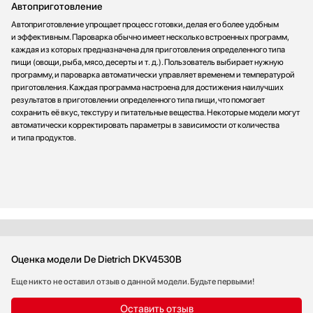
Автоприготовление
Автоприготовление упрощает процесс готовки, делая его более удобным
и эффективным. Пароварка обычно имеет несколько встроенных программ,
каждая из которых предназначена для приготовления определенного типа
пищи (овощи, рыба, мясо, десерты и т. д.). Пользователь выбирает нужную
программу, и пароварка автоматически управляет временем и температурой
приготовления. Каждая программа настроена для достижения наилучших
результатов в приготовлении определенного типа пищи, что помогает
сохранить её вкус, текстуру и питательные вещества. Некоторые модели могут
автоматически корректировать параметры в зависимости от количества
и типа продуктов.
Оценка модели De Dietrich DKV4530B
Еще никто не оставил отзыв о данной модели. Будьте первыми!
Оставить отзыв