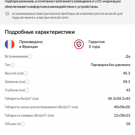
подборе режимов, а сочетание галогенного освещения и LCD-индикации
обеспечивает комфортное взаимодействие с устройством.
встраиваемые электрические приборы не комплектуются вилкой для
подключения к электрической сети
Подробные характеристики
Произведено
Гарантия
в Франции
3 года
Встраиваемая
Да
Общие характеристики
Тип
Пароварка без давления
Высота (см)
45.3
Ширина (см)
59.2
Глубина (см)
43
Габариты ВхШхГ (см)
45.3х59.2х43
Габариты ниши для встраивания (ВхШхГ) (см)
45х56х55
Габариты камеры (ВхШхГ) (см)
22х39х33
Объем (л)
29
Автоприготовление
Дизайн-линия
Тип управления
Комплектация
Очистка
Максимальная потребляемая мощность (Вт)
Блокировка управления
Звездная Сталь (Stellar Steel)
Электронное
Решётка
Паровая
1770
Да
Да
Режимы и функции
Дизайн
Управление
Оснащение
Комфорт использования
Технические характеристики
Безопасность