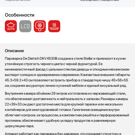
Стаканомоечные машины
Стиральные машины
Особенности
Сушильные машины
Телевизоры
Тостеры
Увлажнители воздуха
Описание
Утюги
Фены
Пароварка De Dietrich DKV4530B создана в стиле Stellar и привносит в кухню
утончённую строгость черного цвета с черной фурнитурой. Ее
Холодильники
минималистичный фасад с цельным стеклом дверцы и откидным механизмом
Холодильное оборудование
выглядит солидно и одновременно современно. Компактные внешние габариты
45.3×59.2×43 см позволяют встроить прибор в стандартную нишу 45×56×55
Хьюмидоры
см, сохраняя аккуратную линию кухонной мебели и единый визуальный ряд.
Чайники
Внутренняя камера объёмом 29 литров изготовлена из нержавеющей стали,
что обеспечивает долговечность и нейтральность к запахам. Размеры камеры
22×39×33 см дают достаточно места для крупной тарелки или нескольких
контейнеров для многоуровневой готовки. Галогенное освещение внутри
облегчает контроль за процессом, а комплектная решётка и перфорированный
противень обеспечивают удобную укладку продуктов и равномерную
циркуляцию пара.
Аппарат работает как пароварка без давления, что сохраняет структуру и