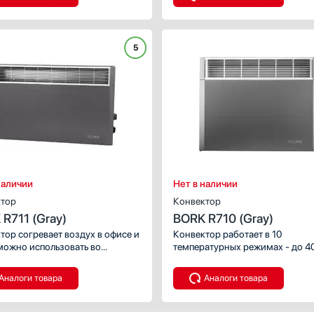
ете выставить идеальную
температуру к вечеру и повыша
атуру.
к утру, обеспечивая крепкий со
5
наличии
Нет в наличии
тор
Конвектор
R711 (Gray)
BORK R710 (Gray)
тор согревает воздух в офисе и
Конвектор работает в 10
можно использовать во
температурных режимах - до 4
х помещениях.
градусов максимум.
Аналоги товара
Аналоги товара