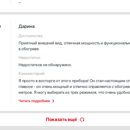
–
Дарина
я
Достоинства:
Приятный внешний вид, отличная мощность и функционально
в обогреве.
Недостатки:
Недостатков не обнаружено.
Комментарий:
Я просто в восторге от этого прибора! Он стал настоящим 
главное - он очень мощный и отлично справляется с обогр
метров. Я могу выбирать из трех режимов, что очень удобно
улице.
Читать подробнее
Мне очень нравится, что у него есть таймер. Я могу установ
выключается, когда я уже сплю. Это так удобно, и я не бесп
Показать ещё
Еще одной отличной особенностью является то, что он выкл