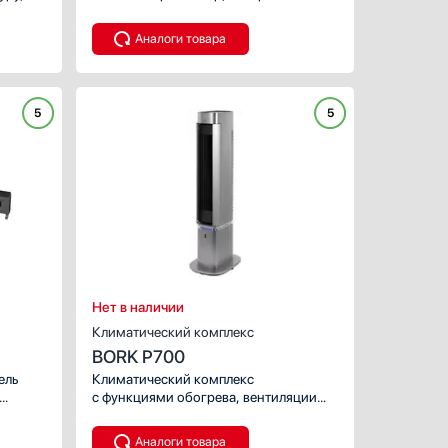
установить на полу, на столе и даже
даря
подвесить с помощью специального
Аналоги товара
а.
крепления, которое идет в комплекте.
а.
5
5
ХАРАКТЕРИСТИКИ
Мощность, Вт:
Обогреваемая площадь, к
Тип размещения:
Число режимов:
Нет в наличии
Климатический комплекс
BORK P700
ель
Климатический комплекс
с функциями обогрева, вентиляции
 кв. м.
и увлажнения. Стильный
т
и функциональный дизайн был
Аналоги товара