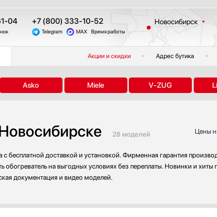
61-04
+7 (800) 333-10-52
Новосибирск
онок
Telegram
MAX
Время работы
Москва
Санкт-Петербург
Акции и скидки
Адрес бутика
Казань
Краснодар
Asko
Miele
V-ZUG
L
Екатеринбург
Тюмень
Челябинск
 Новосибирске
Другие регионы
Цены н
28 моделей
 с бесплатной доставкой и установкой. Фирменная гарантия производи
 обогреватель на выгодных условиях без переплаты. Новинки и хиты г
ская документация и видео моделей.