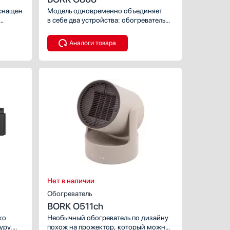
снащен
Модель одновременно объединяет
в себе два устройства: обогреватель
и вентилятор. Вариативность
использования позволяет создавать
Аналоги товара
комфортный климат дома вне
зависимости от сезона.
ХАРАКТЕРИСТИКИ
Обогреваемая площадь, к
Тип размещения:
Число режимов:
Нет в наличии
Обогреватель
BORK O511ch
ко
Необычный обогреватель по дизайну
уру,
похож на прожектор, который можно