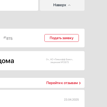
Наверх
Подать заявку
 дома
0+, АО «Тинькофф Банк»,
лицензия №2673
Перейти к отзывам
23.04.2025