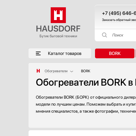
+7 (495) 646-
Заказать обратный зв
Поиск
Каталог товаров
BORK
Обогреватели
BORK
Обогреватели BORK в
Аксессуары
Аксессуары и принадлежности
Акустические системы
Обогреватели BORK (БОРК) от официального дилера
Аромастанции
модели по лучшим ценам. Поможем выбрать и купить
мнения специалистов, а также фотографии, техниче
Барбекю
Беспроводные акустические системы
Блендеры
Вакуумные упаковщики