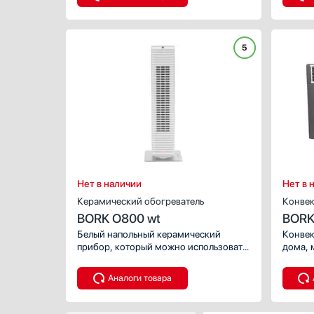
идет в комплекте. Благодаря
вы мож
нескольким степеням защиты
темпер
использование максимально
безопасно.
5
Нет в наличии
Нет в 
Керамический обогреватель
Конвек
BORK O800 wt
BORK 
Белый напольный керамический
Конвек
прибор, который можно использовать
дома, 
для обогрева и вентиляции.
влажны
Аналоги товара