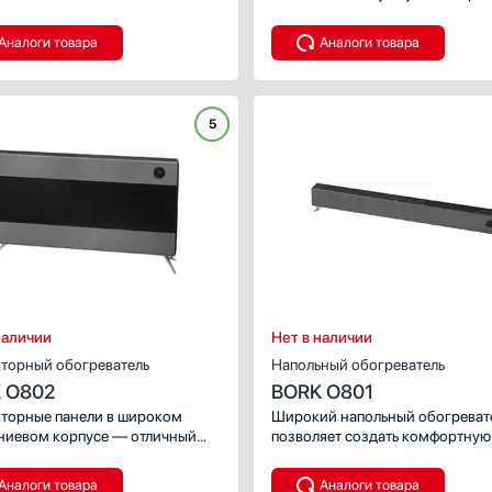
рении он производит
но и является атмосферным
ительно тепло, водный пар
дополнением интерьера благо
Аналоги товара
Аналоги товара
в допустимых количествах,
мягкой подсветке снизу корпус
к нулю негативное воздействие
Поддерживает 4 уровня нагрев
ужающую среду.
5
наличии
Нет в наличии
торный обогреватель
Напольный обогреватель
 O802
BORK O801
торные панели в широком
Широкий напольный обогреват
иевом корпусе — отличный
позволяет создать комфортную
т для большого помещения.
температуру в помещении до 25
аря четырем режимам
Ночной режим плавно понижае
Аналоги товара
Аналоги товара