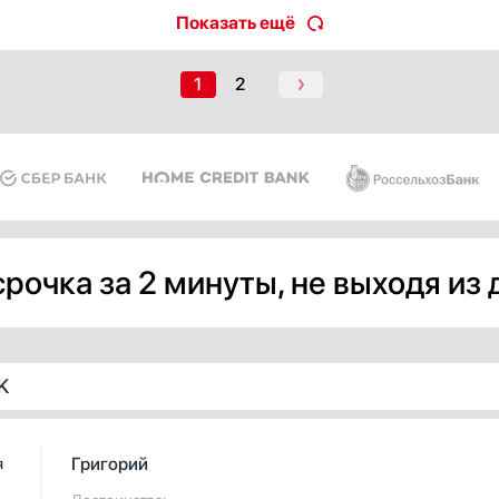
Показать ещё
1
2
рочка за 2 минуты, не выходя из
K
Григорий
я