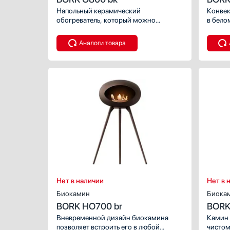
Напольный керамический
Кофемашины
Конвек
обогреватель, который можно
в бело
Кофемолки
использовать как вентилятор.
управл
Кухонные комбайны
Аналоги товара
Массажеры и спорт. инвентарь
Микроволновые печи
Миксеры
Мойки
Мультиварки
Мясорубки
Наушники
Очистители воздуха
Пароварки
Паровые шкафы для одежды
Парогенераторы
Нет в наличии
Нет в 
Подогреватели
Биокамин
Биока
Посуда
BORK HO700 br
BORK
Посудомоечные машины
Вневременной дизайн биокамина
Камин 
позволяет встроить его в любой
чистом
Проф. аксессуары