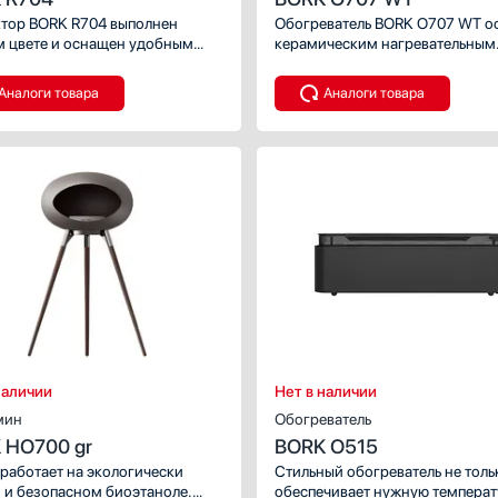
тор BORK R704 выполнен
Обогреватель BORK O707 WT о
м цвете и оснащен удобным
керамическим нагревательным
ением.
элементом.
Аналоги товара
Аналоги товара
наличии
Нет в наличии
мин
Обогреватель
 HO700 gr
BORK O515
работает на экологически
Стильный обогреватель не толь
 и безопасном биоэтаноле.
обеспечивает нужную температ