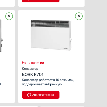
ет
удостоен награды Red Dot Design
н.
Award.
5
5
ХАРАКТЕРИСТИКИ
Мощность, Вт:
Обогреваемая площадь, к
Тип размещения:
Число режимов:
Нет в наличии
Конвектор
BORK R701
Конвектор работает в 10 режимах,
0
поддерживает выбранную
температуру и защищает комнату от
промерзания.
Аналоги товара