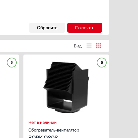
Вид
5
5
ХАРАКТЕРИСТИКИ
Мощность, Вт:
Обогреваемая площадь, к
Тип размещения:
Число режимов:
Нет в наличии
Обогреватель-вентилятор
BORK O808