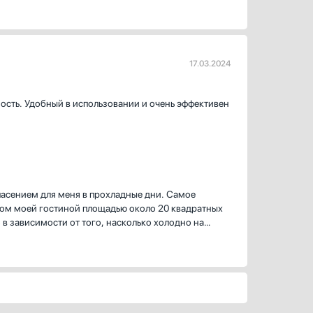
17.03.2024
сть. Удобный в использовании и очень эффективен
спасением для меня в прохладные дни. Самое
евом моей гостиной площадью около 20 квадратных
 в зависимости от того, насколько холодно на
ить его на 4 часа перед сном, и он автоматически
окоюсь о том, что могу забыть его выключить.
ючается при перегреве или падении. Это добавляет