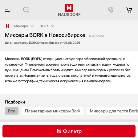
Миксеры
BORK
Миксеры BORK в Новосибирске
Аксессуары
Bosch
5 моделей
Цены на миксеры BORK в Новосибирске от 09.08.2026
Аксессуары и принадлежности
Gorenje
Акустические системы
KitchenAid
Аромастанции
Maunfeld
Миксеры BORK (БОРК) от официального дилера с бесплатной доставкой и
установкой. Фирменная гарантия производителя, скидки и акции, модели по
Барбекю
Smeg
лучшим ценам. Поможем выбрать и купить миксер на выгодных условиях без
Беспроводные акустические системы
переплаты. Новинки и хиты года, отзывы покупателей и мнения специалистов,
а также фотографии, техническая документация и видео моделей.
Блендеры
Вакуумные упаковщики
Варочные панели
Подборки
Варочные центры
Все
Планетарные миксеры Bork
Миксеры для теста Bork
Вафельницы
Вентиляторы
Весы
Фильтр
Винные шкафы