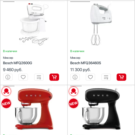
ХАРАКТЕРИСТИКИ
ХАРАКТЕРИСТИКИ
Цвет:
белый
Цвет:
белый
Тип миксера:
ручной
Тип миксера:
ручной
Мощность миксера (Вт):
375
Мощность миксера (Вт):
450
Объем чаши (л):
2.1
Объем чаши (л):
2.1
В наличии
В наличии
Миксер
Миксер
Bosch MFQ2600G
Bosch MFQ36460S
9 460
руб.
11 300
руб.
ХАРАКТЕРИСТИКИ
ХАРАКТЕРИСТИКИ
Цвет:
красный
Цвет:
черный
Тип миксера:
стационарный
Тип миксера:
стационарный
Мощность миксера (Вт):
1000
Мощность миксера (Вт):
1000
Объем чаши (л):
4.8
Объем чаши (л):
4.8