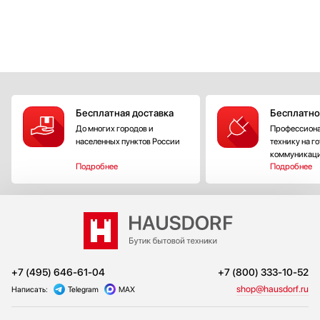
Бесплатная доставка
Бесплатно
До многих городов и
Профессиона
населенных пунктов России
технику на г
коммуникац
Подробнее
Подробнее
+7 (495) 646-61-04
+7 (800) 333-10-52
shop@hausdorf.ru
Написать:
Telegram
MAX