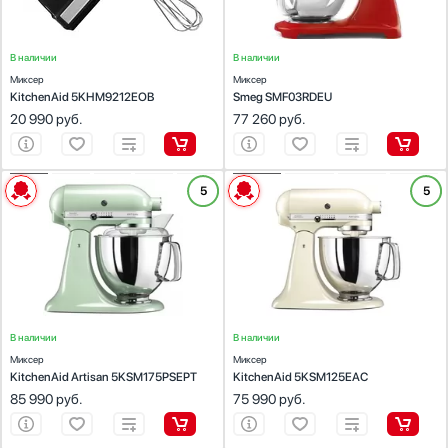
В наличии
В наличии
Миксер
Миксер
KitchenAid 5KHM9212EOB
Smeg SMF03RDEU
20 990
руб.
77 260
руб.
ХАРАКТЕРИСТИКИ
ХАРАКТЕРИСТИКИ
5
5
Цвет:
фисташковый
Цвет:
кремовый
Тип миксера:
стационарный
Тип миксера:
стационарный
Мощность миксера (Вт):
300
Мощность миксера (Вт):
300
Объем чаши (л):
4.83
Объем чаши (л):
4.83
В наличии
В наличии
Миксер
Миксер
KitchenAid Artisan 5KSM175PSEPT
KitchenAid 5KSM125EAC
85 990
руб.
75 990
руб.