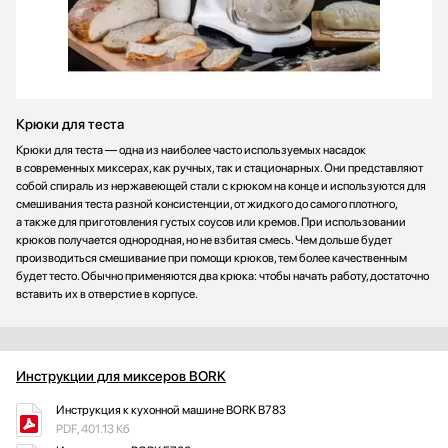
Крюки для теста
Крюки для теста — одна из наиболее часто используемых насадок
в современных миксерах, как ручных, так и стационарных. Они представляют
собой спираль из нержавеющей стали с крюком на конце и используются для
смешивания теста разной консистенции, от жидкого до самого плотного,
а также для приготовления густых соусов или кремов. При использовании
крюков получается однородная, но не взбитая смесь. Чем дольше будет
производиться смешивание при помощи крюков, тем более качественным
будет тесто. Обычно применяются два крюка: чтобы начать работу, достаточно
вставить их в отверстие в корпусе.
Инструкции для миксеров BORK
Инструкция к кухонной машине BORK B783
PDF, 401.13 Кб