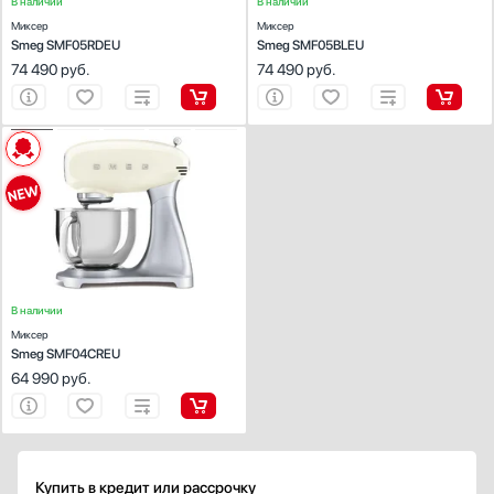
В наличии
В наличии
Миксер
Миксер
Smeg SMF05RDEU
Smeg SMF05BLEU
74 490
руб.
74 490
руб.
ХАРАКТЕРИСТИКИ
Цвет:
кремовый
Тип миксера:
стационарный
Мощность миксера (Вт):
800
Объем чаши (л):
4.8
В наличии
Миксер
Smeg SMF04CREU
64 990
руб.
Купить в кредит или рассрочку