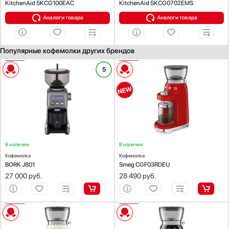
KitchenAid 5KCG100EAC
KitchenAid 5KCG0702EMS
Аналоги товара
Аналоги товара
Популярные кофемолки других брендов
ХАРАКТЕРИСТИКИ
ХАРАКТЕРИСТИКИ
5
Тип:
жерновая
Тип:
жерновая
Габариты (В х Г х Ш):
39 х 15.5 х 20
Материал:
пластик
Цвет:
красный
Габариты (В х Г х Ш):
34.5х15х22
В наличии
В наличии
Кофемолка
Кофемолка
BORK J801
Smeg CGF03RDEU
27 000
руб.
28 490
руб.
ХАРАКТЕРИСТИКИ
ХАРАКТЕРИСТИКИ
Тип:
жерновая
Тип:
жерновая