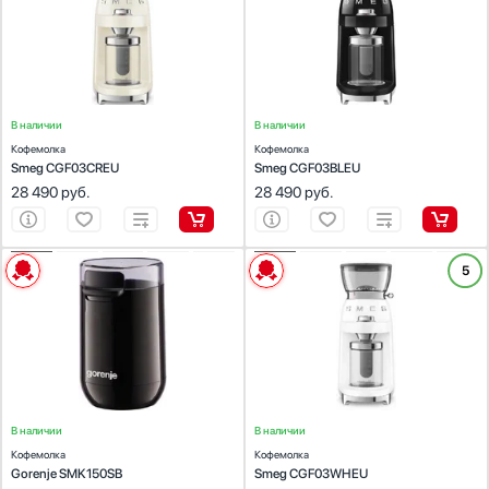
Материал:
пластик
Материал:
пластик
Цвет:
кремовый
Цвет:
черный
Габариты (В х Г х Ш):
34.5х15х22
Габариты (В х Г х Ш):
34.5х15х22
В наличии
В наличии
Кофемолка
Кофемолка
Smeg CGF03CREU
Smeg CGF03BLEU
28 490
руб.
28 490
руб.
ХАРАКТЕРИСТИКИ
ХАРАКТЕРИСТИКИ
5
Тип:
ножевая
Тип:
жерновая
Материал:
пластик
Материал:
пластик
Цвет:
черный
Цвет:
белый
Габариты (В х Г х Ш):
21.5х10.5х8.5
Габариты (В х Г х Ш):
34.5х15х22
В наличии
В наличии
Кофемолка
Кофемолка
Gorenje SMK150SB
Smeg CGF03WHEU