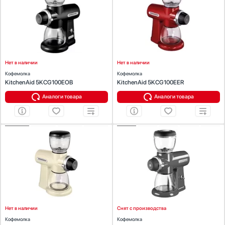
Материал:
металл
Материал:
металл
Стаканомоечные машины
Цвет:
черный
Цвет:
красный
Стиральные машины
Габариты (В х Г х Ш):
35 х 27 х 16
Габариты (В х Г х Ш):
35 х 27 х 16
Сушильные машины
Телевизоры
Тостеры
Нет в наличии
Нет в наличии
Увлажнители воздуха
Кофемолка
Кофемолка
KitchenAid 5KCG100EOB
KitchenAid 5KCG100EER
Утюги
Аналоги товара
Аналоги товара
Фены
Холодильники
Холодильное оборудование
ХАРАКТЕРИСТИКИ
ХАРАКТЕРИСТИКИ
Хьюмидоры
Тип:
жерновая
Тип:
жерновая
Чайники
Материал:
металл
Материал:
металл
Цвет:
кремовый
Цвет:
серебряный медальон
Габариты (В х Г х Ш):
35 х 27 х 16
Габариты (В х Г х Ш):
34,26х15,24х26,16
Нет в наличии
Снят с производства
Кофемолка
Кофемолка