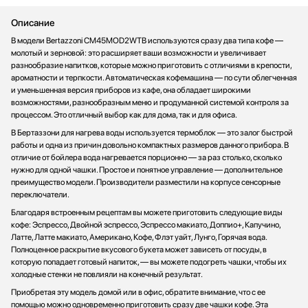
Стаканомоечные машины
Описание
Стиральные машины
В модели Bertazzoni CM45MOD2WTB используются сразу два типа кофе —
Сушильные машины
молотый и зерновой: это расширяет ваши возможности и увеличивает
Телевизоры
разнообразие напитков, которые можно приготовить с отличиями в крепости,
ароматности и терпкости. Автоматическая кофемашина — по сути облегченная
Тостеры
и уменьшенная версия приборов из кафе, она обладает широкими
Увлажнители воздуха
возможностями, разнообразным меню и продуманной системой контроля за
процессом. Это отличный выбор как для дома, так и для офиса.
Утюги
В Бертаззони для нагрева воды используется термоблок — это залог быстрой
Фены
работы и одна из причин довольно компактных размеров данного прибора. В
Холодильники
отличие от бойлера вода нагревается порционно — за раз столько, сколько
Холодильное оборудование
нужно для одной чашки. Простое и понятное управление — дополнительное
преимущество модели. Производители разместили на корпусе сенсорные
Хьюмидоры
переключатели.
Чайники
Благодаря встроенным рецептам вы можете приготовить следующие виды
кофе: Эспрессо, Двойной эспрессо, Эспрессо макиато, Доппио+, Капучино,
Латте, Латте макиато, Американо, Кофе, Флэт уайт, Лунго, Горячая вода.
Полноценное раскрытие вкусового букета может зависеть от посуды, в
которую попадает готовый напиток, — вы можете подогреть чашки, чтобы их
холодные стенки не повлияли на конечный результат.
Приобретая эту модель домой или в офис, обратите внимание, что с ее
помощью можно одновременно приготовить сразу две чашки кофе. Эта