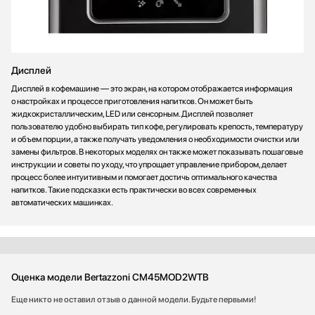
Дисплей
Дисплей в кофемашине — это экран, на котором отображается информация
о настройках и процессе приготовления напитков. Он может быть
жидкокристаллическим, LED или сенсорным. Дисплей позволяет
пользователю удобно выбирать тип кофе, регулировать крепость, температуру
и объем порции, а также получать уведомления о необходимости очистки или
замены фильтров. В некоторых моделях он также может показывать пошаговые
инструкции и советы по уходу, что упрощает управление прибором, делает
процесс более интуитивным и помогает достичь оптимального качества
напитков. Такие подсказки есть практически во всех современных
автоматических машинках.
Оценка модели Bertazzoni CM45MOD2WTB
Еще никто не оставил отзыв о данной модели. Будьте первыми!