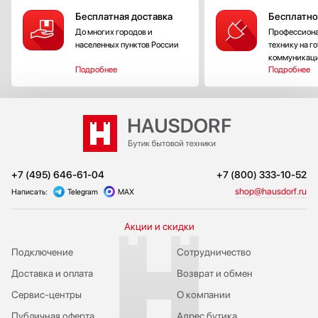
‐ есть
Бесплатная доставка
Бесплатно
Цвет: нержавеющая сталь
До многих городов и
Профессиона
Страна производитель: Словения
населенных пунктов России
технику на г
коммуникац
Подробнее
Подробнее
+7 (495) 646-61-04
+7 (800) 333-10-52
shop@hausdorf.ru
Написать:
Telegram
MAX
Акции и скидки
Подключение
Сотрудничество
Доставка и оплата
Возврат и обмен
Сервис-центры
О компании
Публичная оферта
Адрес бутика