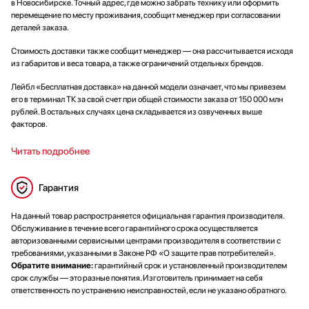
в Новосибирске. Точный адрес, где можно забрать технику или оформить
перемещение по месту проживания, сообщит менеджер при согласовании
деталей заказа.
Стоимость доставки также сообщит менеджер — она рассчитывается исходя
из габаритов и веса товара, а также ограничений отдельных брендов.
Лейбл «Бесплатная доставка» на данной модели означает, что мы привезем
его в терминал ТК за свой счет при общей стоимости заказа от 150 000 млн
рублей. В остальных случаях цена складывается из озвученных выше
факторов.
Читать подробнее
Гарантия
На данный товар распространяется официальная гарантия производителя.
Обслуживание в течение всего гарантийного срока осуществляется
авторизованными сервисными центрами производителя в соответствии с
требованиями, указанными в Законе РФ «О защите прав потребителей».
Обратите внимание:
гарантийный срок и установленный производителем
срок службы — это разные понятия. Изготовитель принимает на себя
ответственность по устранению неисправностей, если не указано обратного.