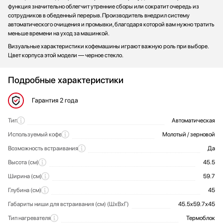
функция значительно облегчит утренние сборы или сократит очередь из
сотрудников в обеденный перерыв. Производитель внедрил систему
автоматического очищения и промывки, благодаря которой вам нужно тратить
меньше времени на уход за машинкой.
Визуальные характеристики кофемашины играют важную роль при выборе.
Цвет корпуса этой модели — черное стекло.
Подробные характеристики
Гарантия
2 года
Тип
Автоматическая
Общие характеристики
Используемый кофе
Молотый / зерновой
Возможность встраивания
Да
Высота (см)
45.5
Ширина (см)
59.7
Глубина (см)
45
Габариты ниши для встраивания (см) (ШхВхГ)
45.5х59.7х45
Тип нагревателя
Термоблок