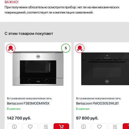
ВАЖНО!
При получении обязательно осмотрите прибор: нет ли на нем механических
повреждений, соответствует ли комплектация заявленной.
С этим товаром покупают
5
Тип:
встраиваем
Объем (л):
Гриль:
Ес
Переключатели:
поворотн
Встраиваемая микроволновая печь
Встраиваемая микроволновая печь
Bertazzoni F383MODMWSX
Bertazzoni FMOD3053WLB1
В наличии
В наличии
142 700
руб.
97 800
руб.