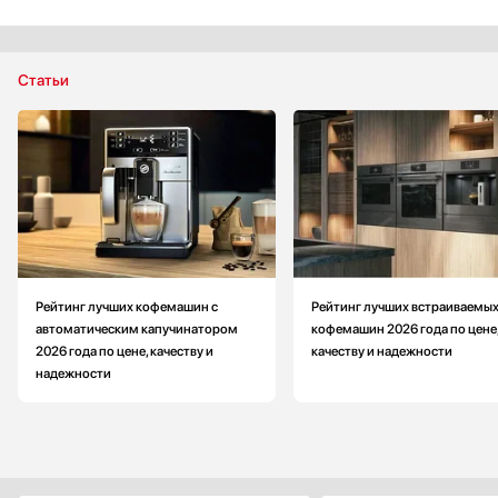
‐ Приготовление пара и горячей воды
‐ Отдельные нагреватели для кофе и пара
‐ Предварительное смачивание
Статьи
‐ Выбор языка для сообщений на дисплее
‐ Индикатор уровня воды
‐ Индикатор уровня кофе
‐ Индикатор заполнения поддона с отработанной водой
‐ Индикатор заполнения контейнера с отработанной гущей
‐ Телескопические направляющие для заполнения
‐ Емкость для молотого кофе
‐ Съемный контейнер для молока
Рейтинг лучших кофемашин с
Рейтинг лучших встраиваемы
‐ Съемный лоток для сбора капель
автоматическим капучинатором
кофемашин 2026 года по цене
‐ Съемный контейнер для воды
2026 года по цене, качеству и
качеству и надежности
‐ Автоматическая очистка молочной системы паром
надежности
Объем резервуара для воды: больше на 2400 мл
Высота: меньше на 0.5 см
Ширина: меньше на 0.7 см
Подсветка: