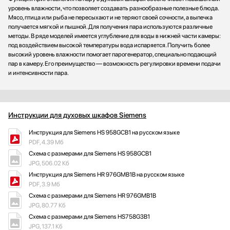
уровень влажности, что позволяет создавать разнообразные полезные блюда.
Мясо, птица или рыба не пересыхают и не теряют своей сочности, а выпечка
получается мягкой и пышной. Для получения пара используются различные
методы. В ряде моделей имеется углубление для воды в нижней части камеры:
под воздействием высокой температуры вода испаряется. Получить более
высокий уровень влажности помогает парогенератор, специально подающий
пар в камеру. Его преимущество — возможность регулировки времени подачи
и интенсивности пара.
Инструкции для духовых шкафов Siemens
Инструкция для Siemens HS 958GCB1 на русском языке
PDF, 4.39 Мб
Схема с размерами для Siemens HS 958GCB1
JPG, 506.02 Кб
Инструкция для Siemens HR 976GMB1B на русском языке
PDF, 3.9 Мб
Схема с размерами для Siemens HR 976GMB1B
JPG, 80.77 Кб
Схема с размерами для Siemens HS758G3B1
JPG, 137.1 Кб