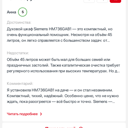
мытьё. Дверца мягко закрывается и спереди не горячая, это
удобно, когда рядом малыш. Управление понятное, таймер
Анна
5
работает как надо. Я доволен покупкой. В будние дни духовка
экономит время: быстрый разогрев делает возможным
Достоинства:
приготовить ужин без ожидания, а функция размораживания
Духовой шкаф Siemens HM736GAB1 — это компактный, но
помогла выручить, когда забыл разморозить мясо заранее.
очень функциональный помощник. Несмотря на объём 45
Нравится, что все режимы работают предсказуемо — я могу
литров, он легко справляется с большинством задач: от
спокойно экспериментировать с рецептами и не бояться
запекания курицы до выпечки пирогов. Особенно ценю 3D
испортить еду. В целом простые ежедневные дела стали
HotAir — тепло распределяется равномерно даже на одном
Недостатки:
быстрее, а гостевые ужины — спокойнее.
уровне. Функция ecoClean (лёгкая очистка) с каталитическими
Объём 45 литров может быть мал для больших семей или
панелями делает уход минимальным. А сенсорное управление
праздничных застолий. Также каталитическая очистка требует
и таймер с автоматическим отключением делают готовку
регулярного использования при высоких температурах. Но для
простой и безопасной.
повседневной готовки — это идеальный размер.
Комментарий:
Я установила HM736GAB1 на даче — и он стал незаменим.
Компактный, тихий, надёжный. Особенно ценю, что не нужно
ждать, пока разогреется — всё быстро и точно. Siemens —
всегда качество. Рекомендую для небольших кухонь и дач!
Читать подробнее