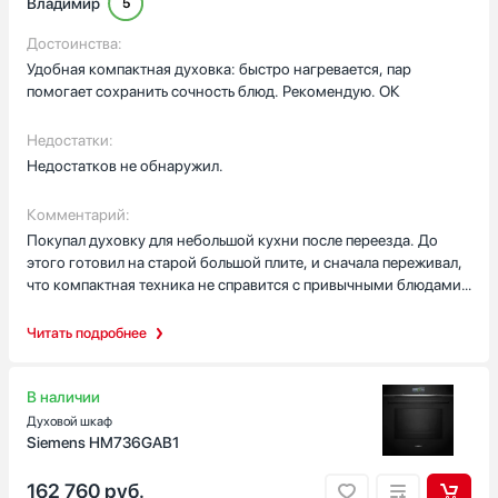
Владимир
5
Достоинства:
Удобная компактная духовка: быстро нагревается, пар
помогает сохранить сочность блюд. Рекомендую. ОК
Недостатки:
Недостатков не обнаружил.
Комментарий:
Покупал духовку для небольшой кухни после переезда. До
этого готовил на старой большой плите, и сначала переживал,
что компактная техника не справится с привычными блюдами.
Но первые же месяцы развеяли сомнения: она быстро выходит
на рабочую температуру, а возможность готовить с паром
Читать подробнее
заметно улучшила текстуру выпечки и мяса. Запомнился один
вечер — пригласил друзей, испек хлеб и сделал рыбный рулет
на гриле: всё получилось ровно, без пересушивания. Другая
В наличии
история — дети любят пиццу, и режим для пиццы выручил:
Духовой шкаф
тесто сверху запеклось хрустяще, а низ остался мягким.
Siemens HM736GAB1
Очистка тоже не стала рутиной: каталитическое покрытие
облегчает уборку, приходится реже тратить время на долгое
162 760
руб.