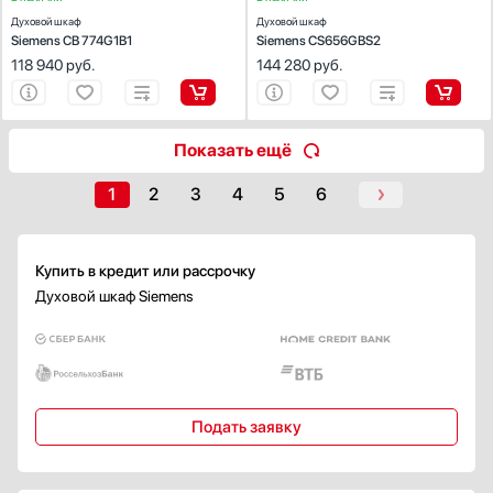
Духовой шкаф
Духовой шкаф
Siemens CB 774G1B1
Siemens CS656GBS2
Освещение
118 940
руб.
144 280
руб.
Есть
Галогенное
Светодиодное
Показать ещё
Лампа накаливания
Nefflight
1
2
3
4
5
6
Двухстороннее
Тип гриля
Купить в кредит или рассрочку
Газовый
Духовой шкаф Siemens
Электрический
Инфракрасный
Защита от детей
Есть
Подать заявку
Дисплей
Да