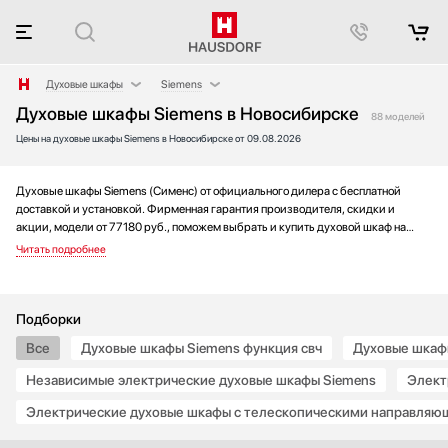
Духовые шкафы
Siemens
Духовые шкафы Siemens в Новосибирске
Аксессуары
AEG
88 моделей
Цены на духовые шкафы Siemens в Новосибирске от 09.08.2026
Аксессуары и принадлежности
Asko
Акустические системы
Barazza
Аромастанции
Bertazzoni
Духовые шкафы Siemens (Сименс) от официального дилера с бесплатной
доставкой и установкой. Фирменная гарантия производителя, скидки и
Барбекю
Bosch
акции, модели от 77180 руб., поможем выбрать и купить духовой шкаф на
Беспроводные акустические системы
Brandt
выгодных условиях без переплаты. Новинки и хиты года, отзывы покупателей
и мнения специалистов, а также фотографии, техническая документация и
Блендеры
De Dietrich
видео моделей.
Вакуумные упаковщики
Electrolux
Варочные панели
Elica
Подборки
Варочные центры
Franke
Все
Духовые шкафы Siemens функция свч
Духовые шкаф
Вафельницы
Fulgor Milano
Независимые электрические духовые шкафы Siemens
Элект
Вентиляторы
Gaggenau
Электрические духовые шкафы с телескопическими направляю
Весы
Gorenje
Винные шкафы
Graude