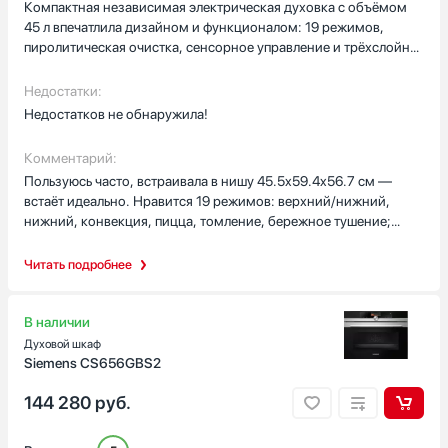
Страна производства
Компактная независимая электрическая духовка с объёмом
45 л впечатлила дизайном и функционалом: 19 режимов,
Белоруссия
пиролитическая очистка, сенсорное управление и трёхслойная
Болгария
дверца — всё очень удобно! Таймер, подсветка и 30-300°C!!
Германия
Недостатки:
Евросоюз
Недостатков не обнаружила!
Показать все
Комментарий:
Гарантия, мес
Пользуюсь часто, встраивала в нишу 45.5x59.4x56.7 см —
12
встаёт идеально. Нравится 19 режимов: верхний/нижний,
нижний, конвекция, пицца, томление, бережное тушение;
большой и малый электрический гриль. Есть функция СВЧ,
быстрый разогрев, поддержание температуры.
Читать подробнее
Пиролитическая очистка, подвесные направляющие, тройное
стекло и доводчик — удобно и надёжно! Объём 45 л, 30-
300°C, чёрный. 35.4 кг
В наличии
Духовой шкаф
Siemens CS656GBS2
144 280
руб.