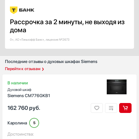
Класс энергопотребления
A
Рассрочка за 2 минуты, не выходя из
A+
дома
A++
А+++
0+, АО «Тинькофф Банк», лицензия №2673
Показать все
Тип направляющих
Последние отзывы о духовых шкафах Siemens
Рельефные
Перейти к отзывам
Навесные
В наличии
Телескопические
Духовой шкаф
Металлические
Siemens CM776GKB1
Показать все
162 760
руб.
Количество уровней приготовления
Каролина
5
Достоинства: