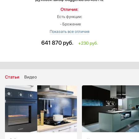
Отличия:
Есть функции:
‐ Брожение
‐ Интенсивное жарение
Цвет: нержавеющая сталь
641 870
руб.
+230 руб.
Число режимов работы: больше на 4
Размеры в упаковке, ВхШхГ (см): 78х76х68
Специальные возможности:
‐ размораживание продуктов
Комплектация:
Статьи
Видео
‐ Решетка для гриля
‐ Термощуп