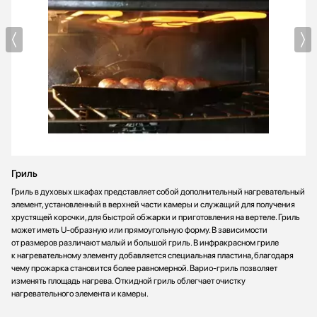
Гриль
Гриль в духовых шкафах представляет собой дополнительный нагревательный
элемент, установленный в верхней части камеры и служащий для получения
хрустящей корочки, для быстрой обжарки и приготовления на вертеле. Гриль
может иметь U-образную или прямоугольную форму. В зависимости
от размеров различают малый и большой гриль. В инфракрасном гриле
к нагревательному элементу добавляется специальная пластина, благодаря
чему прожарка становится более равномерной. Варио-гриль позволяет
изменять площадь нагрева. Откидной гриль облегчает очистку
нагревательного элемента и камеры.