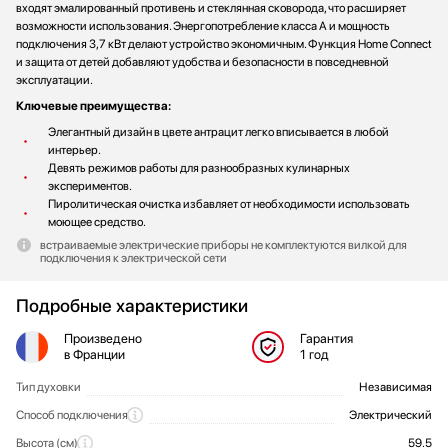
входят эмалированный противень и стеклянная сковорода, что расширяет
возможности использования. Энергопотребление класса A и мощность
подключения 3,7 кВт делают устройство экономичным. Функция Home Connect
и защита от детей добавляют удобства и безопасности в повседневной
эксплуатации.
Ключевые преимущества:
Элегантный дизайн в цвете антрацит легко вписывается в любой
интерьер.
Девять режимов работы для разнообразных кулинарных
экспериментов.
Пиролитическая очистка избавляет от необходимости использовать
моющее средство.
встраиваемые электрические приборы не комплектуются вилкой для
подключения к электрической сети
Подробные характеристики
Произведено
Гарантия
в Франции
1 год
Тип духовки
Независимая
Общие характеристики
Способ подключения
Электрический
Высота (см)
59.5