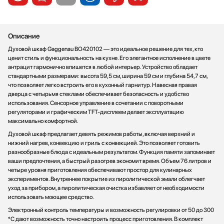
Стаканомоечные машины
Стиральные машины
Сушильные машины
Описание
Телевизоры
Духовой шкаф Gaggenau BO420102 — это идеальное решение для тех, кто
ценит стиль и функциональность на кухне. Его элегантное исполнение в цвете
Тостеры
антрацит гармонично впишется в любой интерьер. Устройство обладает
Увлажнители воздуха
стандартными размерами: высота 59,5 см, ширина 59 см и глубина 54,7 см,
Утюги
что позволяет легко встроить его в кухонный гарнитур. Навесная правая
дверца с четырьмя стеклами обеспечивает безопасность и удобство
Фены
использования. Сенсорное управление в сочетании с поворотными
Холодильники
регуляторами и графическим TFT-дисплеем делает эксплуатацию
максимально комфортной.
Холодильное оборудование
Духовой шкаф предлагает девять режимов работы, включая верхний и
Хьюмидоры
нижний нагрев, конвекцию и гриль с конвекцией. Это позволяет готовить
Чайники
разнообразные блюда с идеальным результатом. Функция памяти запоминает
ваши предпочтения, а быстрый разогрев экономит время. Объем 76 литров и
четыре уровня приготовления обеспечивают простор для кулинарных
экспериментов. Внутреннее покрытие из пиролитической эмали облегчает
уход за прибором, а пиролитическая очистка избавляет от необходимости
использовать моющее средство.
Электронный контроль температуры и возможность регулировки от 50 до 300
°C дают возможность точно настроить процесс приготовления. В комплект