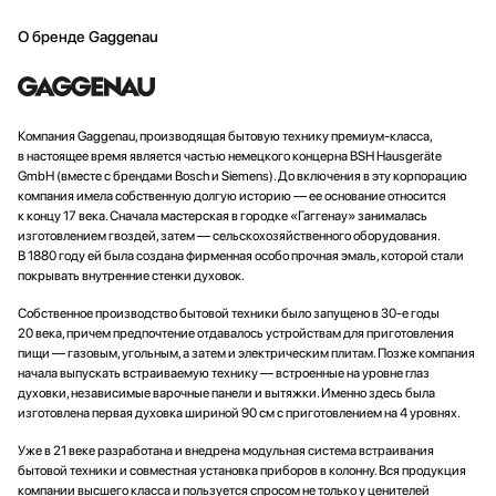
О бренде Gaggenau
Компания Gaggenau, производящая бытовую технику премиум-класса,
в настоящее время является частью немецкого концерна BSH Hausgeräte
GmbH (вместе с брендами Bosch и Siemens). До включения в эту корпорацию
компания имела собственную долгую историю — ее основание относится
к концу 17 века. Сначала мастерская в городке «Гаггенау» занималась
изготовлением гвоздей, затем — сельскохозяйственного оборудования.
В 1880 году ей была создана фирменная особо прочная эмаль, которой стали
покрывать внутренние стенки духовок.
Собственное производство бытовой техники было запущено в 30-е годы
20 века, причем предпочтение отдавалось устройствам для приготовления
пищи — газовым, угольным, а затем и электрическим плитам. Позже компания
начала выпускать встраиваемую технику — встроенные на уровне глаз
духовки, независимые варочные панели и вытяжки. Именно здесь была
изготовлена первая духовка шириной 90 см с приготовлением на 4 уровнях.
Уже в 21 веке разработана и внедрена модульная система встраивания
бытовой техники и совместная установка приборов в колонну. Вся продукция
компании высшего класса и пользуется спросом не только у ценителей